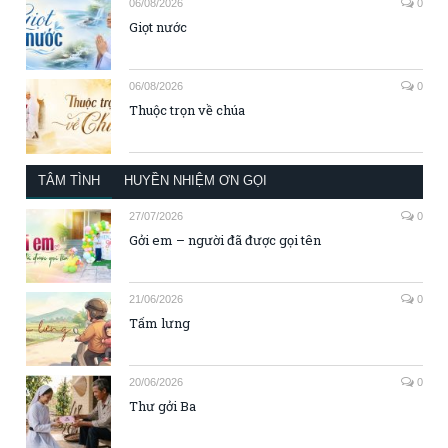
06/08/2026
0
Giọt nước
06/08/2026
0
Thuộc trọn về chúa
TÂM TÌNH
HUYỀN NHIỆM ƠN GỌI
27/07/2026
0
Gởi em – người đã được gọi tên
21/06/2026
0
Tấm lưng
20/06/2026
0
Thư gởi Ba