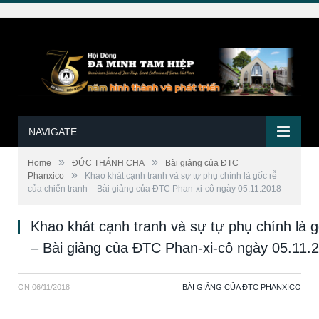
NAVIGATE
»
»
Home
ĐỨC THÁNH CHA
Bài giảng của ĐTC
»
Phanxico
Khao khát cạnh tranh và sự tự phụ chính là gốc rễ
của chiến tranh – Bài giảng của ĐTC Phan-xi-cô ngày 05.11.2018
Khao khát cạnh tranh và sự tự phụ chính là g
– Bài giảng của ĐTC Phan-xi-cô ngày 05.11.
ON
06/11/2018
BÀI GIẢNG CỦA ĐTC PHANXICO