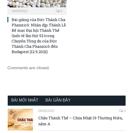
18/09/2021
0
Bài giảng của Đức Thánh Cha
Phanxicô: Nhân dịp Thánh Lễ
Bế mạc Đại hội Thánh Thể
Quốc tế lần thứ 52 trong
Chuyến Tông du của Đức
Thánh Cha Phanxicô đến
Budapest (12.9.2021)
Comments are closed.
BÀI MỚI NHẤT
BÀI GẦN ĐÂY
08/08/2026
0
Chầu Thánh Thể – Chúa Nhật 19 Thường Niên,
năm A