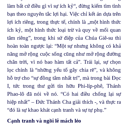
làm bất cứ điều gì vì sự ích kỷ“, đừng kiếm tìm tình
bạn theo nguyên tắc lợi hại. Việc chỉ kết án dựa trên
lợi ích riêng, trong thực tế, chính là „một hình thức
ích kỷ, một hình thức loại trừ và quy về mối quan
tâm riêng”, trong khi sứ điệp của Chúa Giê-su thì
hoàn toàn ngược lại: “Một sự nhưng không có khả
năng mở rộng cuộc sống cũng như mở rộng đường
chân trời, vì nó bao hàm tất cả”. Trái lại, sự chọn
lọc chính là “những yếu tố gây chia rẽ”, và không
hỗ trợ cho “sự đồng tâm nhất trí”, mà trong bài Đọc
I, tức trong thư gửi tín hữu Phi-líp-phê, Thánh
Phao-lô đã nói về nó. “Có hai điều chống lại sự
hiệp nhất” – Đức Thánh Cha giải thích -, và thực ra
“đó là sự khao khát cạnh tranh và sự tự phụ.”
Cạnh tranh và ngồi lê mách lẻo