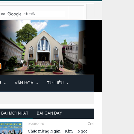
U
VĂN HÓA
TƯ LIỆU
BÀI MỚI NHẤT
BÀI GẦN ĐÂY
06/08/2026
0
Chúc mừng Ngân – Kim – Ngọc