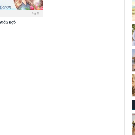
0
muốn ngỏ