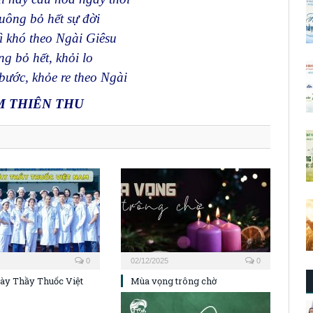
ông bỏ hết sự đời
ì khó theo Ngài Giêsu
g bỏ hết, khỏi lo
bước, khỏe re theo Ngài
M THIÊN THU
0
02/12/2025
0
y Thầy Thuốc Việt
Mùa vọng trông chờ