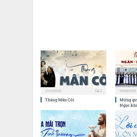
13/10/2025
0
04/08/2025
Tháng Mân Côi
Mừng quý
Ngọc kh