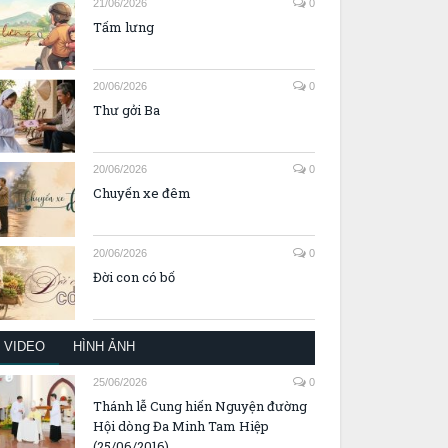
21/06/2026
0
Tấm lưng
20/06/2026
0
Thư gởi Ba
20/06/2026
0
Chuyến xe đêm
20/06/2026
0
Đời con có bố
VIDEO
HÌNH ẢNH
25/06/2026
0
Thánh lễ Cung hiến Nguyện đường
Hội dòng Đa Minh Tam Hiệp
(25/06/2016)