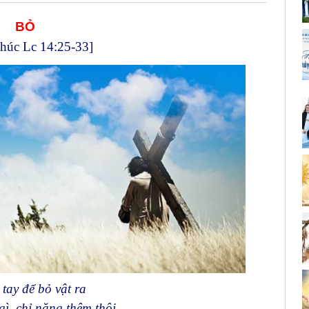
BỎ
húc Lc 14:25-33]
tay để bỏ vật ra
gì, chỉ nặng thêm thôi