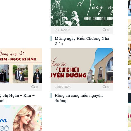
20/11/2025
0
Mừng ngày Hiến Chương Nhà
Giáo
0
24/06/2025
0
 chị Ngân – Kim –
Hồng ân cung hiến nguyện
ánh
đường