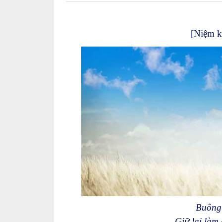
[Niệm k
Buông 
Giữ lại làm 