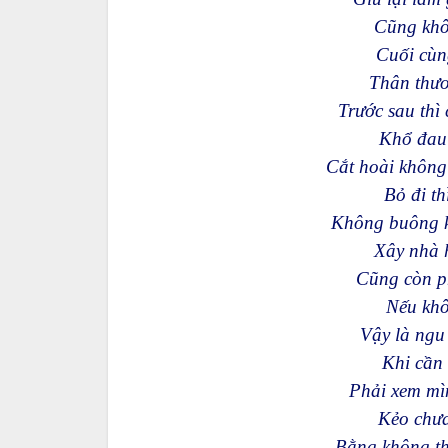
Cũng khôn
Cuối cùng
Thân thư
Trước sau thì
Khổ đau 
Cắt hoài không
Bỏ đi t
Không buông k
Xây nhà 
Cũng còn ph
Nếu khô
Vậy là ngu
Khi cần 
Phải xem mì
Kẻo chưa
Bằng không th