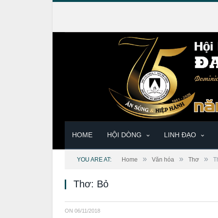
HOME
HỘI DÒNG
LINH ĐẠO
»
»
»
YOU ARE AT:
Home
Văn hóa
Thơ
T
Thơ: Bỏ
ON
06/11/2018