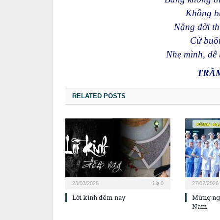
Không bu
Nặng đời th
Cứ buôn
Nhẹ mình, dễ 
TRẦ
RELATED POSTS
23/03/2026
0
27/02/2026
Lời kinh đêm nay
Mừng ngà
Nam