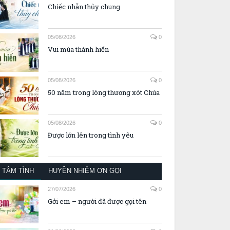
Chiếc nhẫn thủy chung
05/08/2026
0
Vui mùa thánh hiến
05/08/2026
0
50 năm trong lòng thương xót Chúa
05/08/2026
0
Được lớn lên trong tình yêu
TÂM TÌNH
HUYỀN NHIỆM ƠN GỌI
27/07/2026
0
Gởi em – người đã được gọi tên