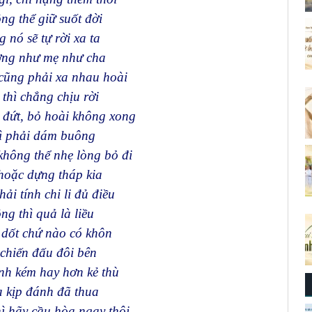
g thể giữ suốt đời
 nó sẽ tự rời xa ta
ơng như mẹ như cha
 cũng phải xa nhau hoài
thì chẳng chịu rời
 đứt, bỏ hoài không xong
hì phải dám buông
hông thể nhẹ lòng bỏ đi
hoặc dựng tháp kia
ải tính chi li đủ điều
ng thì quả là liều
 dốt chứ nào có khôn
chiến đấu đôi bên
nh kém hay hơn kẻ thù
 kịp đánh đã thua
ì hãy cầu hòa ngay thôi