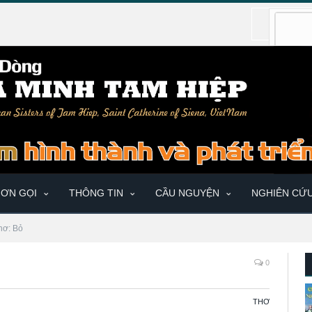
ƠN GỌI
THÔNG TIN
CẦU NGUYỆN
NGHIÊN CỨ
hơ: Bỏ
0
THƠ