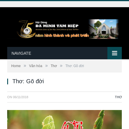
NAVIGATE
»
»
»
Home
Văn hóa
Thơ
Thơ: Gõ đời
Thơ: Gõ đời
ON
06/11/2018
THƠ