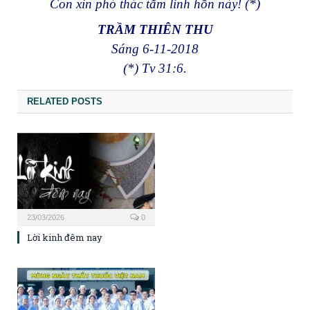
Con xin phó thác tấm linh hồn này! (*)
TRẦM THIÊN THU
Sáng 6-11-2018
(*) Tv 31:6.
RELATED POSTS
23/03/2026
0
Lời kinh đêm nay