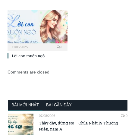
11/05/2025
0
Lời con muốn ngỏ
Comments are closed.
BÀI MỚI NHẤT
BÀI GẦN ĐÂY
07/08/2026
0
Thầy đây, đừng sợ! – Chúa Nhật 19 Thường
Niên, năm A