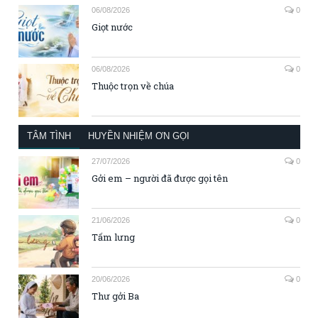
06/08/2026
0
Giọt nước
06/08/2026
0
Thuộc trọn về chúa
TÂM TÌNH
HUYỀN NHIỆM ƠN GỌI
27/07/2026
0
Gởi em – người đã được gọi tên
21/06/2026
0
Tấm lưng
20/06/2026
0
Thư gởi Ba