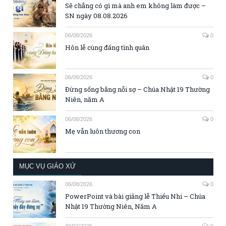
Sẽ chẳng có gì mà anh em không làm được –
SN ngày 08.08.2026
06/08/2026
0
Hôn lễ cùng đấng tình quân
06/08/2026
0
Đừng sống bằng nỗi sợ – Chúa Nhật 19 Thường
Niên, năm A
06/08/2026
0
Mẹ vẫn luôn thương con
MỤC VỤ GIÁO XỨ
06/08/2026
0
PowerPoint và bài giảng lễ Thiếu Nhi – Chúa
Nhật 19 Thường Niên, Năm A