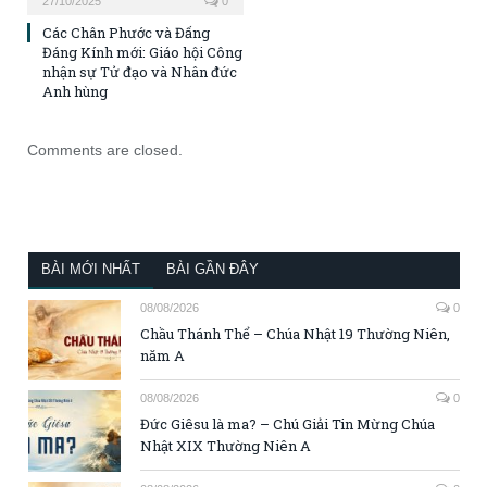
27/10/2025
0
Các Chân Phước và Đấng
Đáng Kính mới: Giáo hội Công
nhận sự Tử đạo và Nhân đức
Anh hùng
Comments are closed.
BÀI MỚI NHẤT
BÀI GẦN ĐÂY
08/08/2026
0
Chầu Thánh Thể – Chúa Nhật 19 Thường Niên,
năm A
08/08/2026
0
Đức Giêsu là ma? – Chú Giải Tin Mừng Chúa
Nhật XIX Thường Niên A