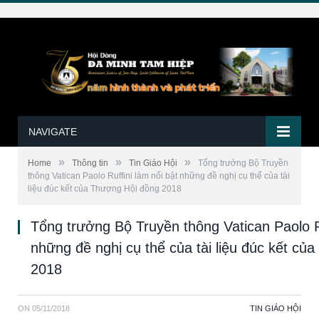
NAVIGATE
»
»
»
Home
Thông tin
Tin Giáo Hội
Tổng trưởng Bộ Truyền
thông Vatican Paolo Ruffini làm nổi bật những đề nghị cụ thể của tài
liệu đúc kết của Thượng Hội đồng 2018
Tổng trưởng Bộ Truyền thông Vatican Paolo Ru
những đề nghị cụ thể của tài liệu đúc kết củ
2018
ON
05/11/2018
TIN GIÁO HỘI