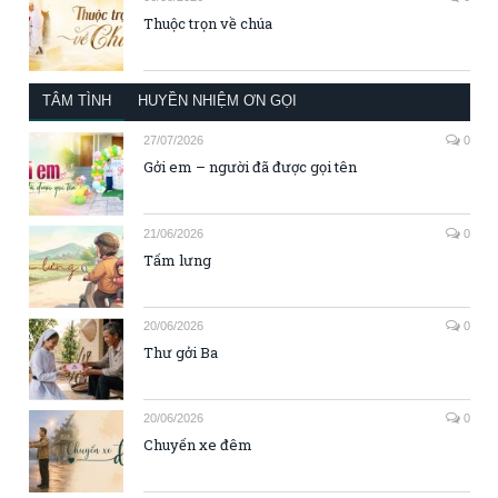
Thuộc trọn về chúa
TÂM TÌNH
HUYỀN NHIỆM ƠN GỌI
27/07/2026
0
Gởi em – người đã được gọi tên
21/06/2026
0
Tấm lưng
20/06/2026
0
Thư gởi Ba
20/06/2026
0
Chuyến xe đêm