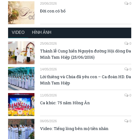
20/06/2026
0
Đời con có bố
VIDEO
HÌNH ẢNH
25/06/2026
0
Thánh lễ Cung hiến Nguyện đường Hội dòng Đa
Minh Tam Hiệp (25/06/2016)
14/05/2026
0
Lời thiêng và Chúa đã yêu con – Ca đoàn HD. Đa
Minh Tam Hiệp
11/05/2026
0
Ca khúc: 75 năm Hồng Ân
06/05/2026
0
Video: Tiếng lòng bên mộ tiền nhân