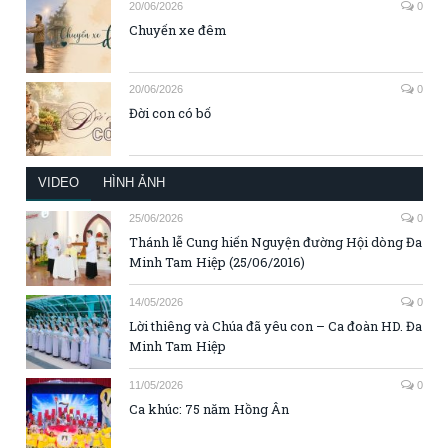
20/06/2026
0
Chuyến xe đêm
20/06/2026
0
Đời con có bố
VIDEO
HÌNH ẢNH
25/06/2026
0
Thánh lễ Cung hiến Nguyện đường Hội dòng Đa
Minh Tam Hiệp (25/06/2016)
14/05/2026
0
Lời thiêng và Chúa đã yêu con – Ca đoàn HD. Đa
Minh Tam Hiệp
11/05/2026
0
Ca khúc: 75 năm Hồng Ân