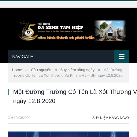
NAVIGATE
»
»
»
Home
Cầu nguyện
Suy niệm hằng ngày
Một Đường
Trường Có Tên Là Xót Thương Và Khiêm Hạ – SN ngày 12.8.2020
Một Đường Trường Có Tên Là Xót Thương V
ngày 12.8.2020
ON
12/08/2020
SUY NIỆM HẰNG NGÀY