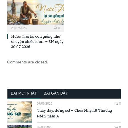
29/07/2026
0
Nước Trời lại còn giống như
chuyện chiếc lưới… – SN ngày
30.07.2026
Comments are closed.
BÀI MỚI NHẤT
BÀI GẦN ĐÂY
07/08/2026
0
Thầy đây, đừng sợ! – Chúa Nhật 19 Thường
Niên, năm A
07/08/2026
0