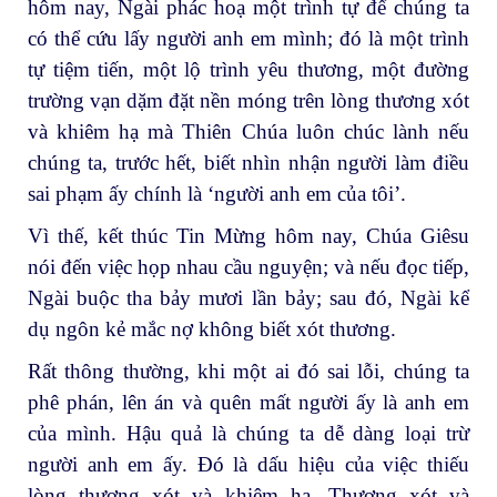
hôm nay, Ngài phác hoạ một trình tự để chúng ta
có thể cứu lấy người anh em mình; đó là một trình
tự tiệm tiến, một lộ trình yêu thương, một đường
trường vạn dặm đặt nền móng trên lòng thương xót
và khiêm hạ mà Thiên Chúa luôn chúc lành nếu
chúng ta, trước hết, biết nhìn nhận người làm điều
sai phạm ấy chính là ‘người anh em của tôi’.
Vì thế, kết thúc Tin Mừng hôm nay, Chúa Giêsu
nói đến việc họp nhau cầu nguyện; và nếu đọc tiếp,
Ngài buộc tha bảy mươi lần bảy; sau đó, Ngài kể
dụ ngôn kẻ mắc nợ không biết xót thương.
Rất thông thường, khi một ai đó sai lỗi, chúng ta
phê phán, lên án và quên mất người ấy là anh em
của mình. Hậu quả là chúng ta dễ dàng loại trừ
người anh em ấy. Đó là dấu hiệu của việc thiếu
lòng thương xót và khiêm hạ. Thương xót và