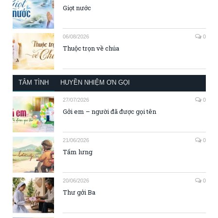
Giọt nước
06/08/2026
0
Thuộc trọn về chúa
TÂM TÌNH
HUYỀN NHIỆM ƠN GỌI
27/07/2026
0
Gởi em – người đã được gọi tên
21/06/2026
0
Tấm lưng
20/06/2026
0
Thư gởi Ba