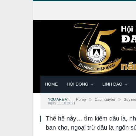
HOME
HỘI DÒNG
LINH ĐẠO
»
»
YOU ARE AT:
Home
Cầu nguyện
Suy ni
ngày 11.10.2021
Thế hệ này… tìm kiếm dấu lạ, n
ban cho, ngoại trừ dấu lạ ngôn 