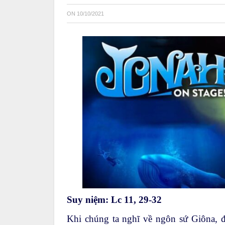
ON
10/10/2021
Suy niệm:
Lc 11, 29-32
Khi chúng ta nghĩ về ngôn sứ Giôna, đi