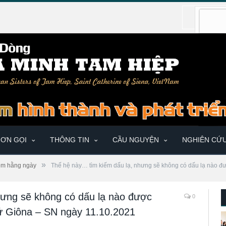
ƠN GỌI
THÔNG TIN
CẦU NGUYỆN
NGHIÊN CỨ
»
ệm hằng ngày
Thế hệ này… tìm kiếm dấu lạ, nhưng sẽ không có dấu lạ nào đư
hưng sẽ không có dấu lạ nào được
0
sứ Giôna – SN ngày 11.10.2021