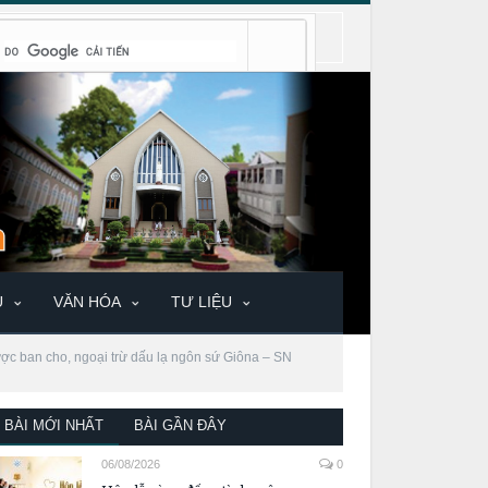
U
VĂN HÓA
TƯ LIỆU
ợc ban cho, ngoại trừ dấu lạ ngôn sứ Giôna – SN
BÀI MỚI NHẤT
BÀI GẦN ĐÂY
06/08/2026
0