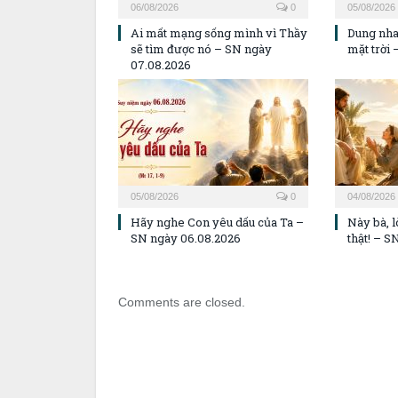
06/08/2026
0
05/08/2026
Ai mất mạng sống mình vì Thầy
Dung nha
sẽ tìm được nó – SN ngày
mặt trời
07.08.2026
05/08/2026
0
04/08/2026
Hãy nghe Con yêu dấu của Ta –
Này bà, 
SN ngày 06.08.2026
thật! – S
Comments are closed.