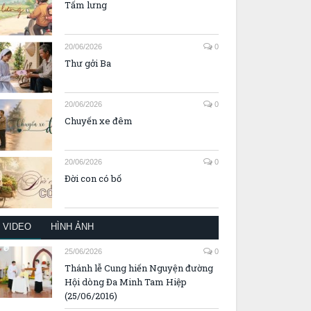
Tấm lưng
20/06/2026
0
Thư gởi Ba
20/06/2026
0
Chuyến xe đêm
20/06/2026
0
Đời con có bố
VIDEO
HÌNH ẢNH
25/06/2026
0
Thánh lễ Cung hiến Nguyện đường
Hội dòng Đa Minh Tam Hiệp
(25/06/2016)