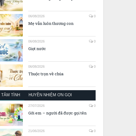
06/08/2026
0
Mẹ vẫn luôn thương con
06/08/2026
0
Giọt nước
06/08/2026
0
Thuộc trọn về chúa
TÂM TÌNH
HUYỀN NHIỆM ƠN GỌI
27/07/2026
0
Gởi em – người đã được gọi tên
21/06/2026
0