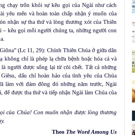
g chạy trốn khỏi sự kêu gọi của Ngài như cách
gài yêu mến và hoàn toàn chấp nhận ý muốn của
ón nhận sự tha thứ và lòng thương xót của Thiên
i – kêu gọi mỗi người chúng ta, những người con
a.
 Giôna” (Lc 11, 29): Chính Thiên Chúa ở giữa dân
lạ không chỉ là phép lạ chữa bệnh hoặc hóa cá và
là người được sống lại từ cõi chết. Tất cả những
Giêsu, dấu chỉ hoàn hảo của tình yêu của Chúa
ã làm với đám đông đó những năm trước, Ngài
, để được tha thứ và tiếp nhận Ngài làm Chúa của
 gọi của Chúa! Con muốn nhận được lòng thương
y.
Theo
The Word Among Us