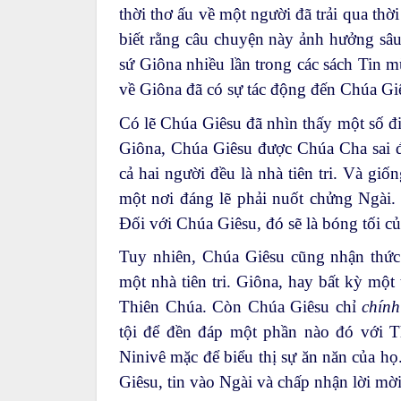
thời thơ ấu về một người đã trải qua thờ
biết rằng câu chuyện này ảnh hưởng sâu
sứ Giôna nhiều lần trong các sách Tin 
về Giôna đã có sự tác động đến Chúa Gi
Có lẽ Chúa Giêsu đã nhìn thấy một số 
Giôna, Chúa Giêsu được Chúa Cha sai đ
cả hai người đều là nhà tiên tri. Và gi
một nơi đáng lẽ phải nuốt chửng Ngài. 
Đối với Chúa Giêsu, đó sẽ là bóng tối c
Tuy nhiên, Chúa Giêsu cũng nhận thức
một nhà tiên tri. Giôna, hay bất kỳ một 
Thiên Chúa. Còn Chúa Giêsu chỉ
chín
tội để đền đáp một phần nào đó với 
Ninivê mặc để biểu thị sự ăn năn của họ
Giêsu, tin vào Ngài và chấp nhận lời mờ