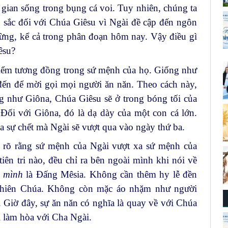
i gian sống trong bụng cá voi. Tuy nhiên, chúng ta
 sắc đối với Chúa Giêsu vì Ngài đề cập đến ngôn
mừng, kể cả trong phân đoạn hôm nay. Vậy điều gì
êsu?
điểm tương đồng trong sứ mệnh của họ. Giống như
ến để mời gọi mọi người ăn năn. Theo cách này,
ống như Giôna, Chúa Giêsu sẽ ở trong bóng tối của
Đối với Giôna, đó là dạ dày của một con cá lớn.
ủa sự chết mà Ngài sẽ vượt qua vào ngày thứ ba.
 rõ rằng sứ mệnh của Ngài vượt xa sứ mệnh của
tiên tri nào, đều chỉ ra bên ngoài mình khi nói về
h mình
là Đấng Mêsia. Không cần thêm hy lễ đền
Thiên Chúa. Không còn mặc áo nhặm như người
. Giờ đây, sự ăn năn có nghĩa là quay về với Chúa
i làm hòa với Cha Ngài.