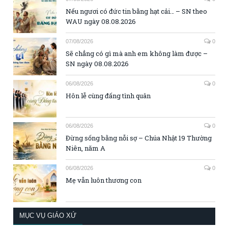
Nếu ngươi có đức tin bằng hạt cải… – SN theo
WAU ngày 08.08.2026
07/08/2026
0
Sẽ chẳng có gì mà anh em không làm được –
SN ngày 08.08.2026
06/08/2026
0
Hôn lễ cùng đấng tình quân
06/08/2026
0
Đừng sống bằng nỗi sợ – Chúa Nhật 19 Thường
Niên, năm A
06/08/2026
0
Mẹ vẫn luôn thương con
MỤC VỤ GIÁO XỨ