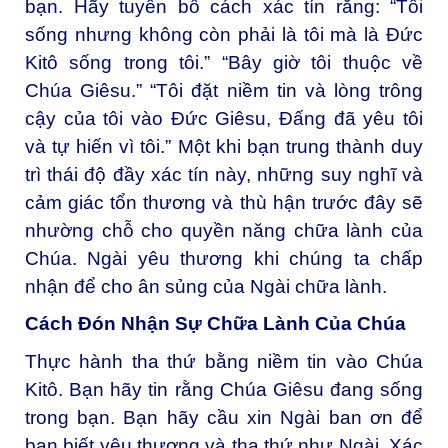
bạn. Hãy tuyên bố cách xác tín rằng: “Tôi
sống nhưng không còn phải là tôi mà là Đức
Kitô sống trong tôi.” “Bây giờ tôi thuộc về
Chúa Giêsu.” “Tôi đặt niềm tin và lòng trông
cậy của tôi vào Đức Giêsu, Đấng đã yêu tôi
và tự hiến vì tôi.” Một khi bạn trung thành duy
trì thái độ đầy xác tín này, những suy nghĩ và
cảm giác tổn thương và thù hận trước đây sẽ
nhường chỗ cho quyền năng chữa lành của
Chúa. Ngài yêu thương khi chúng ta chấp
nhận để cho ân sủng của Ngài chữa lành.
Cách Đón Nhận Sự Chữa Lành Của Chúa
Thực hành tha thứ bằng niềm tin vào Chúa
Kitô. Bạn hãy tin rằng Chúa Giêsu đang sống
trong bạn. Bạn hãy cầu xin Ngài ban ơn để
bạn biết yêu thương và tha thứ như Ngài. Xác