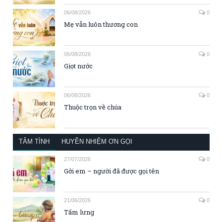
06/08/2026
0
Mẹ vẫn luôn thương con
06/08/2026
0
Giọt nước
06/08/2026
0
Thuộc trọn về chúa
TÂM TÌNH
HUYỀN NHIỆM ƠN GỌI
27/07/2026
0
Gởi em – người đã được gọi tên
21/06/2026
0
Tấm lưng