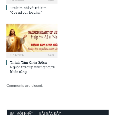
12/06/2026
0
Trái tim nói với trái tim –
“Cor ad cor loquitur”
11/06/2026
0
Thánh Tâm Chúa Giêsu:
Nguồn trợ giúp những người
khốn cùng
Comments are closed.
BÀI MỚI NHẤT
BÀI GẦN ĐÂY