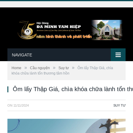
NAVIGATE
»
»
»
Home
Cầu nguyện
Suy tư
Ôm lấy Thập Giá, chìa
khóa chữa lành tổn thương tâm hồn
Ôm lấy Thập Giá, chìa khóa chữa lành tổn t
ON
11/11/2024
SUY TƯ