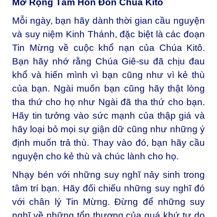
Mở Rộng Tâm Hồn Đón Chúa Kitô
Mỗi ngày, bạn hãy dành thời gian cầu nguyện
và suy niệm Kinh Thánh, đặc biệt là các đoạn
Tin Mừng về cuộc khổ nạn của Chúa Kitô.
Bạn hãy nhớ rằng Chúa Giê-su đã chịu đau
khổ và hiến mình vì bạn cũng như vì kẻ thù
của bạn. Ngài muốn bạn cũng hãy thật lòng
tha thứ cho họ như Ngài đã tha thứ cho bạn.
Hãy tin tưởng vào sức mạnh của thập giá và
hãy loại bỏ mọi sự giận dữ cũng như những ý
định muốn trả thù. Thay vào đó, bạn hãy cầu
nguyện cho kẻ thù và chúc lành cho họ.
Nhạy bén với những suy nghĩ nảy sinh trong
tâm trí bạn. Hãy đối chiếu những suy nghĩ đó
với chân lý Tin Mừng. Đừng để những suy
nghĩ về những tổn thương của quá khứ tự do