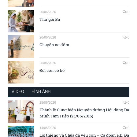
20/06/2026
0
Thư gởi Ba
20/06/2026
0
Chuyến xe đêm
20/06/2026
0
Đời con có bố
VIDEO
HÌNH ẢNH
25/06/2026
0
Thánh lễ Cung hiến Nguyện đường Hội dòng Đa
Minh Tam Hiệp (25/06/2016)
14/05/2026
0
Lời thiêng và Chúa đã yêu con – Ca đoàn HD. Đa