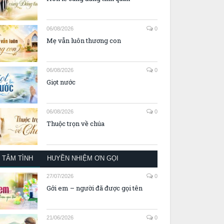
06/08/2026
0
Mẹ vẫn luôn thương con
06/08/2026
0
Giọt nước
06/08/2026
0
Thuộc trọn về chúa
TÂM TÌNH
HUYỀN NHIỆM ƠN GỌI
27/07/2026
0
Gởi em – người đã được gọi tên
21/06/2026
0