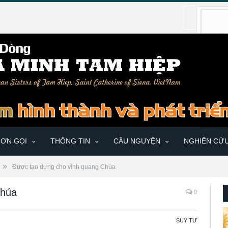
ƠN GỌI
THÔNG TIN
CẦU NGUYỆN
NGHIÊN CỨ
»
Được tạo dựng cho vinh quang Chúa
Chúa
0
SUY TƯ