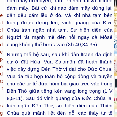
đám mây di chuyển, dân liền nhổ trại và đi theo
đám mây. Bất cứ khi nào đám mây dừng lại,
he
dân đều cắm lều ở đó. Và khi nhà tạm bên
of
trong được dựng lên, vinh quang của Đức
of
Chúa tràn ngập nhà tạm. Sự hiện diện của
d
Người rất mạnh mẽ đến nỗi ngay cả Môsê
nd
cũng không thể bước vào (Xh 40,34-35).
me
Những thế hệ sau, sau khi dân Ítraen đã định
mp
cư ở đất Hứa, Vua Salomôn đã hoàn thành
le
việc xây dựng Đền Thờ vĩ đại cho Đức Chúa.
ed
Vua đã tập hợp toàn bộ cộng đồng và truyền
at
cho các tư tế đưa hòm bia giao ước vào trong
it
Đền Thờ giữa tiếng kèn vang long trọng (1 V
8,5-11). Sau đó vinh quang của Đức Chúa lại
es
tràn ngập Đền Thờ, sự hiện diện của Thiên
ng
Chúa quá mãnh liệt đến nỗi các thầy tư tế