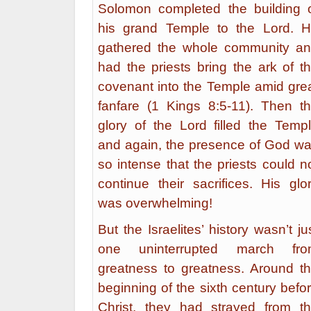
Solomon completed the building 
his grand Temple to the Lord. 
gathered the whole community a
had the priests bring the ark of t
covenant into the Temple amid gre
fanfare (1 Kings 8:5-11). Then t
glory of the Lord filled the Temp
and again, the presence of God w
so intense that the priests could n
continue their sacrifices. His glo
was overwhelming!
But the Israelites’ history wasn’t ju
one uninterrupted march fro
greatness to greatness. Around t
beginning of the sixth century befo
Christ, they had strayed from t