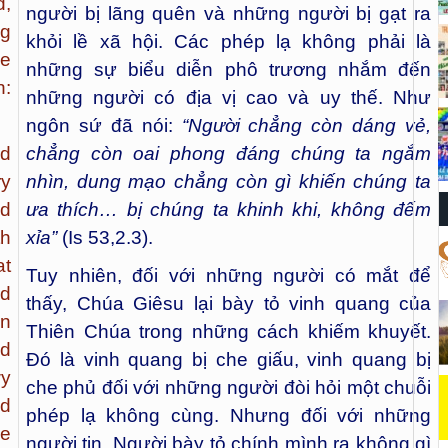
d,
người bị lãng quên và những người bị gạt ra
ng
khỏi lề xã hội. Các phép lạ không phải là
he
những sự biểu diễn phô trương nhắm đến
n:
những người có địa vị cao và uy thế. Như
ngôn sứ đã nói:
“
Người chẳng còn dáng vẻ,
nd
chẳng còn oai phong đáng chúng ta ngắm
ry
nhìn, dung mạo chẳng còn gì khiến chúng ta
d
ưa thích… bị chúng ta khinh khi, không đếm
th
xỉa”
(Is 53,2.3).
at
Tuy nhiên, đối với những người có mắt để
id
thấy, Chúa Giêsu lại bày tỏ vinh quang của
on
Thiên Chúa trong những cách khiếm khuyết.
d
Đó là vinh quang bị che giấu, vinh quang bị
wy
che phủ đối với những người đòi hỏi một chuỗi
nd
phép lạ không cùng. Nhưng đối với những
He
người tin, Người bày tỏ chính mình ra không gì