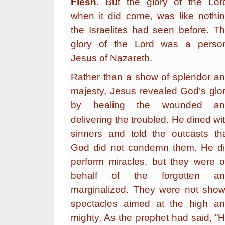
Flesh.
But the glory of the Lor
when it did come, was like nothi
the Israelites had seen before. T
glory of the Lord was a perso
Jesus of Nazareth.
Rather than a show of splendor a
majesty, Jesus revealed God’s glo
by healing the wounded an
delivering the troubled. He dined wi
sinners and told the outcasts th
God did not condemn them. He d
perform miracles, but they were 
behalf of the forgotten an
marginalized. They were not sho
spectacles aimed at the high a
mighty. As the prophet had said, “