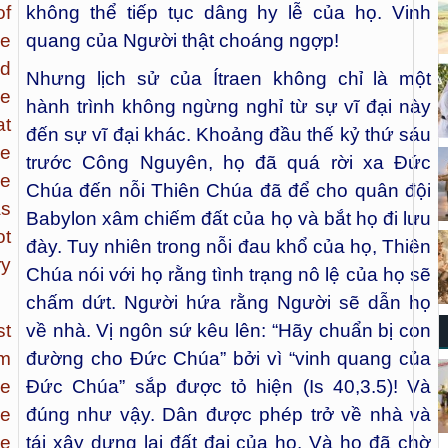
of
không thể tiếp tục dâng hy lễ của họ. Vinh
He
quang của Người thật choáng ngợp!
nd
Nhưng lịch sử của Ítraen không chỉ là một
he
hành trình không ngừng nghỉ từ sự vĩ đại này
at
đến sự vĩ đại khác. Khoảng đầu thế kỷ thứ sáu
he
trước Công Nguyên, họ đã quá rời xa Đức
le
Chúa đến nỗi Thiên Chúa đã để cho quân đội
as
Babylon xâm chiếm đất của họ và bắt họ đi lưu
ot
đày. Tuy nhiên trong nỗi đau khổ của họ, Thiên
ry
Chúa nói với họ rằng tình trạng nô lệ của họ sẽ
chấm dứt. Người hứa rằng Người sẽ dẫn họ
st
về nhà. Vị ngôn sứ kêu lên: “Hãy chuẩn bị con
m
đường cho Đức Chúa” bởi vì “vinh quang của
he
Đức Chúa” sắp được tỏ hiện (Is 40,3.5)! Và
re
đúng như vậy. Dân được phép trở về nhà và
he
tái xây dựng lại đất đai của họ. Và họ đã chờ