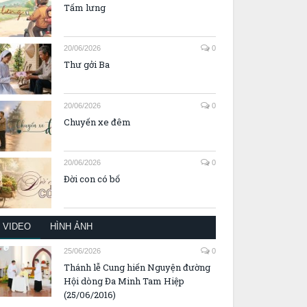
Tấm lưng
20/06/2026
0
Thư gởi Ba
20/06/2026
0
Chuyến xe đêm
20/06/2026
0
Đời con có bố
VIDEO
HÌNH ẢNH
25/06/2026
0
Thánh lễ Cung hiến Nguyện đường
Hội dòng Đa Minh Tam Hiệp
(25/06/2016)