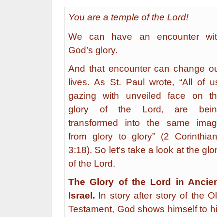
You are a temple of the Lord!
We can have an encounter wi
God’s glory.
And that encounter can change o
lives. As St. Paul wrote, “All of u
gazing with unveiled face on t
glory of the Lord, are bein
transformed into the same ima
from glory to glory” (2 Corinthia
3:18). So let’s take a look at the glo
of the Lord.
The Glory of the Lord in Ancie
Israel.
In story after story of the O
Testament, God shows himself to h