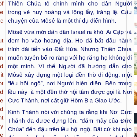
of
Thiên Chúa tỏ chính mình cho dân Người
he
trong vẻ huy hoàng và lộng lẫy, tráng lệ. Câu
ic
chuyện của Môsê là một thí dụ điển hình.
Môsê vừa mới dẫn dân Israel ra khỏi Ai Cập và
ut
đem họ vào hoang địa. Họ đã bắt đầu hành
he
trình dài tiến vào Đất Hứa. Nhưng Thiên Chúa
in
muốn tuyên bố rõ ràng với họ rằng họ không đi
ed
một mình. Vì thế Người đã hướng dẫn cho
it
Môsê xây dựng một loại đền thờ di động, một
ot
“lều hội ngộ”, nơi Người hiện diện. Bên trong
ed
lều này là một đền thờ nội tâm được gọi là Nơi
le
Cực Thánh, nơi cất giữ Hòm Bia Giao Ước.
ld
Kinh Thánh nói với chúng ta rằng khi Nơi Cực
nt
Thánh đã được dựng lên, “đám mây của Đức
ly
Chúa” đến đậu trên lều hội ngộ. Bất cứ khi nào
he