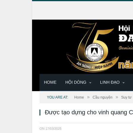
HOME
HỘI DÒNG
LINH ĐẠO
»
»
YOU ARE AT:
Home
Cầu nguyện
Suy tư
Được tạo dựng cho vinh quang 
ON
17/03/2025