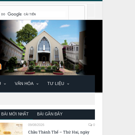
U
VĂN HÓA
TƯ LIỆU
BÀI MỚI NHẤT
BÀI GẦN ĐÂY
09/08/2026
0
Chầu Thánh Thể – Thứ Hai, ngày