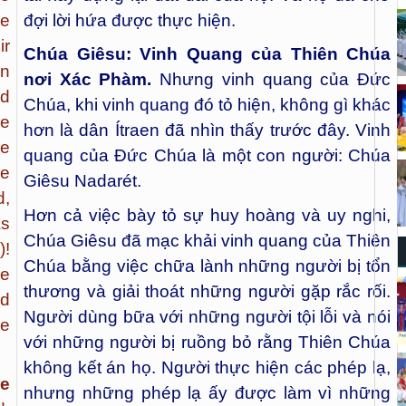
he
đợi lời hứa được thực hiện.
ir
Chúa Giêsu: Vinh Quang của Thiên Chúa
in
nơi Xác Phàm.
Nhưng vinh quang của Đức
ld
Chúa, khi vinh quang đó tỏ hiện, không gì khác
me
hơn là dân Ítraen đã nhìn thấy trước đây. Vinh
he
quang của Đức Chúa là một con người: Chúa
he
Giêsu Nadarét.
d,
Hơn cả việc bày tỏ sự huy hoàng và uy nghi,
as
Chúa Giêsu đã mạc khải vinh quang của Thiên
)!
Chúa bằng việc chữa lành những người bị tổn
re
thương và giải thoát những người gặp rắc rối.
ld
Người dùng bữa với những người tội lỗi và nói
he
với những người bị ruồng bỏ rằng Thiên Chúa
không kết án họ. Người thực hiện các phép lạ,
e
nhưng những phép lạ ấy được làm vì những