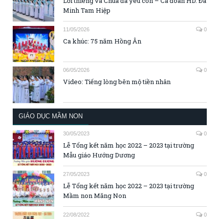
Lời thiêng và Chúa đã yêu con – Ca đoàn HD. Đa
Minh Tam Hiệp
11/05/2026
0
Ca khúc: 75 năm Hồng Ân
06/05/2026
0
Video: Tiếng lòng bên mộ tiền nhân
GIÁO DỤC MẦM NON
30/05/2023
0
Lễ Tổng kết năm học 2022 – 2023 tại trường
Mẫu giáo Hướng Dương
27/05/2023
0
Lễ Tổng kết năm học 2022 – 2023 tại trường
Mầm non Măng Non
22/08/2022
0