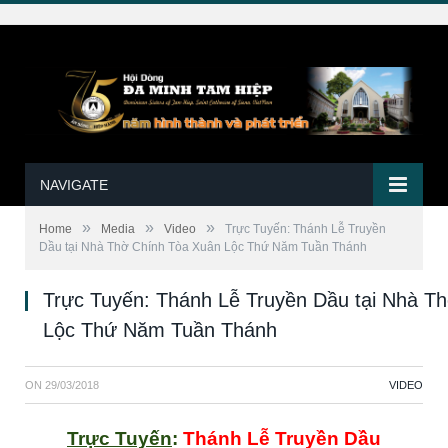
NAVIGATE
»
»
»
Home
Media
Video
Trực Tuyến: Thánh Lễ Truyền
Dầu tại Nhà Thờ Chính Tòa Xuân Lộc Thứ Năm Tuần Thánh
Trực Tuyến: Thánh Lễ Truyền Dầu tại Nhà T
Lộc Thứ Năm Tuần Thánh
ON
29/03/2018
VIDEO
Trực Tuyến
:
Thánh Lễ Truyền Dầu