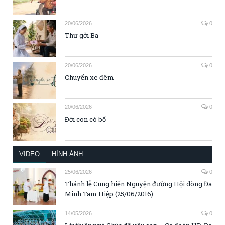
20/06/2026
0
Thư gởi Ba
20/06/2026
0
Chuyến xe đêm
20/06/2026
0
Đời con có bố
VIDEO
HÌNH ẢNH
25/06/2026
0
Thánh lễ Cung hiến Nguyện đường Hội dòng Đa
Minh Tam Hiệp (25/06/2016)
14/05/2026
0