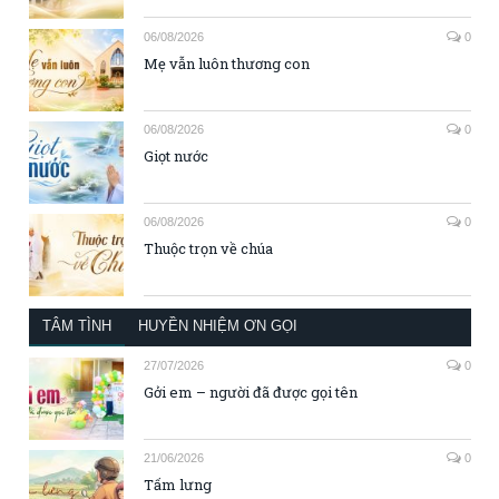
06/08/2026
0
Mẹ vẫn luôn thương con
06/08/2026
0
Giọt nước
06/08/2026
0
Thuộc trọn về chúa
TÂM TÌNH
HUYỀN NHIỆM ƠN GỌI
27/07/2026
0
Gởi em – người đã được gọi tên
21/06/2026
0
Tấm lưng