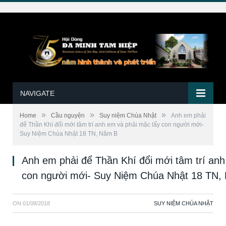
NAVIGATE
»
»
»
Home
Cầu nguyện
Suy niệm Chúa Nhật
Anh em phải
để Thần Khí đổi mới tâm trí anh em và phải mặc lấy con người mới-
Suy Niệm Chúa Nhật 18 TN, Năm B
Anh em phải để Thần Khí đổi mới tâm trí anh
con người mới- Suy Niệm Chúa Nhật 18 TN,
ON
01/08/2018
SUY NIỆM CHÚA NHẬT