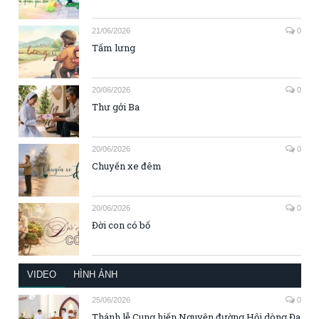
21/06/2026
0
Tấm lưng
20/06/2026
0
Thư gởi Ba
20/06/2026
0
Chuyến xe đêm
20/06/2026
0
Đời con có bố
VIDEO
HÌNH ẢNH
25/06/2026
0
Thánh lễ Cung hiến Nguyện đường Hội dòng Đa