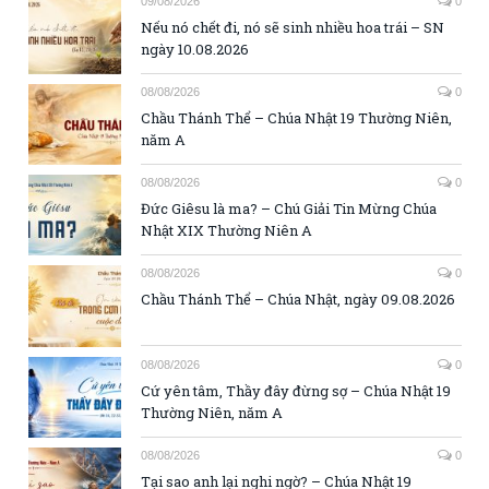
09/08/2026
0
Nếu nó chết đi, nó sẽ sinh nhiều hoa trái – SN
ngày 10.08.2026
08/08/2026
0
Chầu Thánh Thể – Chúa Nhật 19 Thường Niên,
năm A
08/08/2026
0
Đức Giêsu là ma? – Chú Giải Tin Mừng Chúa
Nhật XIX Thường Niên A
08/08/2026
0
Chầu Thánh Thể – Chúa Nhật, ngày 09.08.2026
08/08/2026
0
Cứ yên tâm, Thầy đây đừng sợ – Chúa Nhật 19
Thường Niên, năm A
08/08/2026
0
Tại sao anh lại nghi ngờ? – Chúa Nhật 19