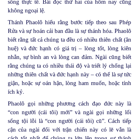
sống thực tế. Bài đọc thứ hai của hôm nay cũng
không ngoại lệ.
Thánh Phaolô hiểu rằng bước tiếp theo sau Phép
Rửa và sự hoán cải ban đầu là sự thánh hóa. Phaolô
biết rằng tất cả chúng ta đều có nhiều thiên chất (ân
huệ) và đức hạnh có giá trị – lòng tốt, lòng kiên
nhẫn, sự bình an và lòng can đảm. Ngài cũng biết
rằng chúng ta có nhiều thái độ và triết lý chống lại
những thiên chất và đức hạnh này – có thể là sự tức
giận, hoặc sự oán hận, lòng ham muốn, hoặc tính
ích kỷ.
Phaolô gọi những phương cách đạo đức này là
“con người (cái tôi) mới” và ngài gọi những lối
sống tội lỗi là “con người (cái tôi) cũ”. Cách tiếp
cận của ngài đối với trận chiến này có lẽ vẫn là
cách tốt nhất để chúng ta lớn lên trong sự thánh