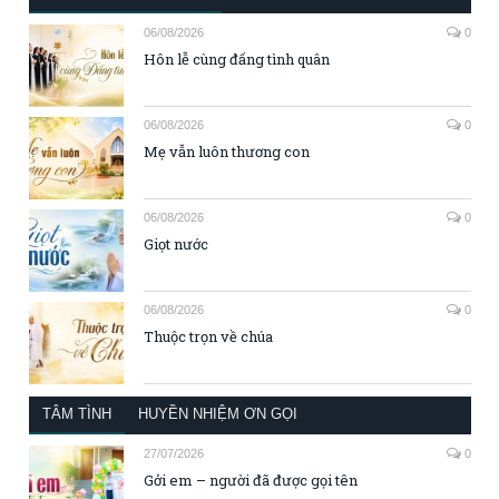
06/08/2026
0
Hôn lễ cùng đấng tình quân
06/08/2026
0
Mẹ vẫn luôn thương con
06/08/2026
0
Giọt nước
06/08/2026
0
Thuộc trọn về chúa
TÂM TÌNH
HUYỀN NHIỆM ƠN GỌI
27/07/2026
0
Gởi em – người đã được gọi tên