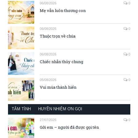
06/08/2026
0
Mẹ vẫn luôn thương con
06/08/2026
0
Thuộc trọn về chúa
06/08/2026
0
Chiếc nhẫn thủy chung
05/08/2026
0
Vui mùa thánh hiến
TÂM TÌNH
HUYỀN NHIỆM ƠN GỌI
27/07/2026
0
Gởi em – người đã được gọi tên