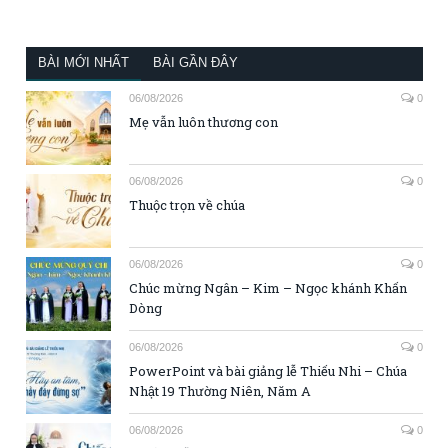
BÀI MỚI NHẤT
BÀI GẦN ĐÂY
06/08/2026
0
Mẹ vẫn luôn thương con
06/08/2026
0
Thuộc trọn về chúa
06/08/2026
0
Chúc mừng Ngân – Kim – Ngọc khánh Khấn
Dòng
06/08/2026
0
PowerPoint và bài giảng lễ Thiếu Nhi – Chúa
Nhật 19 Thường Niên, Năm A
06/08/2026
0