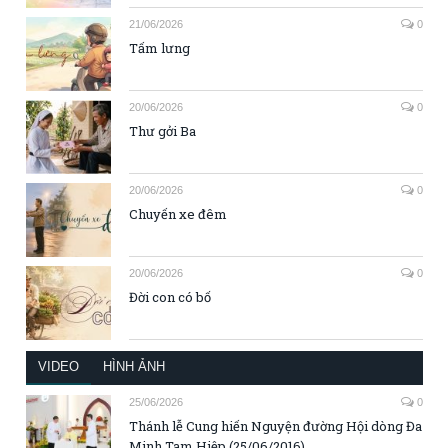
21/06/2026
0
Tấm lưng
20/06/2026
0
Thư gởi Ba
20/06/2026
0
Chuyến xe đêm
20/06/2026
0
Đời con có bố
VIDEO
HÌNH ẢNH
25/06/2026
0
Thánh lễ Cung hiến Nguyện đường Hội dòng Đa
Minh Tam Hiệp (25/06/2016)