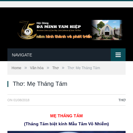
NAVIGATE
»
»
»
Home
Văn hóa
Thơ
Thơ: Mẹ Tháng Tám
Thơ: Mẹ Tháng Tám
ON
01/08/2018
THƠ
MẸ THÁNG TÁM
(Tháng Tám biệt kính Mẫu Tâm Vô Nhiễm)