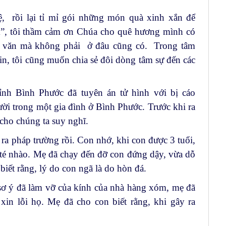
ệ, rồi lại tỉ mỉ gói những món quà xinh xắn để
m”, tôi thầm cảm ơn Chúa cho quê hương mình có
ân văn mà không phải ở đâu cũng có. Trong tâm
in, tôi cũng muốn chia sẻ đôi dòng tâm sự đến các
ỉnh Bình Phước đã tuyên án tử hình với bị cáo
i trong một gia đình ở Bình Phước. Trước khi ra
 cho chúng ta suy nghĩ.
a pháp trường rồi. Con nhớ, khi con được 3 tuổi,
 té nhào. Mẹ đã chạy đến đỡ con đứng dậy, vừa dỗ
ết rằng, lý do con ngã là do hòn đá.
sơ ý đã làm vỡ của kính của nhà hàng xóm, mẹ đã
xin lỗi họ. Mẹ đã cho con biết rằng, khi gây ra