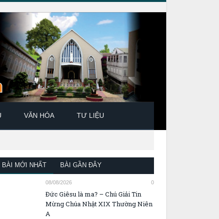
U
VĂN HÓA
TƯ LIỆU
BÀI MỚI NHẤT
BÀI GẦN ĐÂY
08/08/2026
0
Đức Giêsu là ma? – Chú Giải Tin
Mừng Chúa Nhật XIX Thường Niên
A