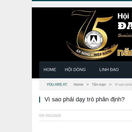
HOME
HỘI DÒNG
LINH ĐẠO
»
»
YOU ARE AT:
Home
Tản mạn
Vì sao phả
Vì sao phải dạy trò phân định?
ON
19/11/2019