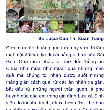
Sr. Lucia Cao Thị Xuân Trang
Cơn mưa rào thoáng qua trưa nay vừa đủ làm
mát mặt đất và dịu đi cái nắng oi bức của Sài
Gòn. Cơn mưa nhắc tôi nhớ đến “hồng ân
Chúa như mưa như mưa” qua những món
quà mà chúng tôi nhận được suốt những
tháng giãn cách qua, từ các ân nhân xa gần,
bắt đầu từ những người thân quen là phụ
huynh của các em trong gia đình Lưu xá Sinh
viên do tôi phụ trách, rồi xa hơn nữa – bè bạn
và những nhịp cầu gần xa nối nhịp. Có những