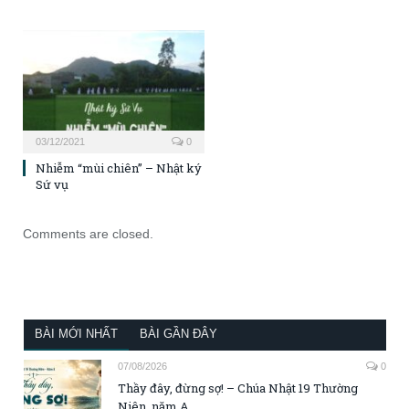
03/12/2021
0
Nhiễm “mùi chiên” – Nhật ký
Sứ vụ
Comments are closed.
BÀI MỚI NHẤT
BÀI GẦN ĐÂY
07/08/2026
0
Thầy đây, đừng sợ! – Chúa Nhật 19 Thường
Niên, năm A