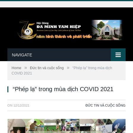
NAVIGATE
»
»
Home
Đức tin và cuộc sống
“Phép lạ” trong mùa dịch
COVID 2021
“Phép lạ” trong mùa dịch COVID 2021
ON
12/12/2021
ĐỨC TIN VÀ CUỘC SỐNG