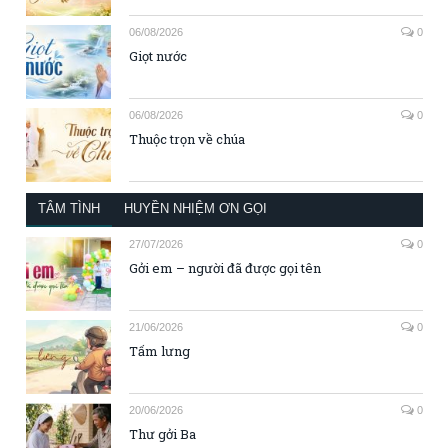
06/08/2026
0
Giọt nước
06/08/2026
0
Thuộc trọn về chúa
TÂM TÌNH
HUYỀN NHIỆM ƠN GỌI
27/07/2026
0
Gởi em – người đã được gọi tên
21/06/2026
0
Tấm lưng
20/06/2026
0
Thư gởi Ba