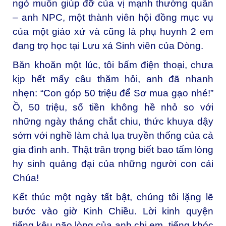
ngỏ muốn giúp đỡ của vị mạnh thường quân
– anh NPC, một thành viên hội đồng mục vụ
của một giáo xứ và cũng là phụ huynh 2 em
đang trọ học tại Lưu xá Sinh viên của Dòng.
Băn khoăn một lúc, tôi bấm điện thoại, chưa
kịp hết mấy câu thăm hỏi, anh đã nhanh
nhẹn: “Con góp 50 triệu để Sơ mua gạo nhé!”
Ồ, 50 triệu, số tiền không hề nhỏ so với
những ngày tháng chắt chiu, thức khuya dậy
sớm với nghề làm chả lụa truyền thống của cả
gia đình anh. Thật trân trọng biết bao tấm lòng
hy sinh quảng đại của những người con cái
Chúa!
Kết thúc một ngày tất bật, chúng tôi lặng lẽ
bước vào giờ Kinh Chiều. Lời kinh quyện
tiếng kêu não lòng của anh chị em, tiếng khóc