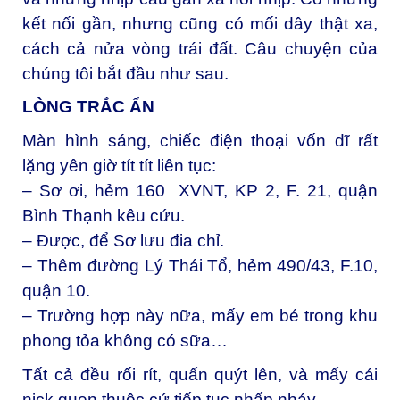
kết nối gần, nhưng cũng có mối dây thật xa,
cách cả nửa vòng trái đất. Câu chuyện của
chúng tôi bắt đầu như sau.
LÒNG TRẮC ẨN
Màn hình sáng, chiếc điện thoại vốn dĩ rất
lặng yên giờ tít tít liên tục:
– Sơ ơi, hẻm 160 XVNT, KP 2, F. 21, quận
Bình Thạnh kêu cứu.
– Được, để Sơ lưu đia chỉ.
– Thêm đường Lý Thái Tổ, hẻm 490/43, F.10,
quận 10.
– Trường hợp này nữa, mấy em bé trong khu
phong tỏa không có sữa…
Tất cả đều rối rít, quấn quýt lên, và mấy cái
nick quen thuộc cứ tiếp tục nhấp nháy.