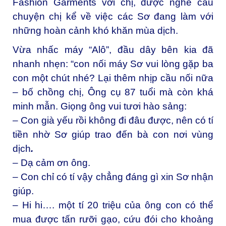
Fashion Garments với chị, được nghe câu
chuyện chị kể về việc các Sơ đang làm với
những hoàn cảnh khó khăn mùa dịch.
Vừa nhấc máy “Alô”, đầu dây bên kia đã
nhanh nhẹn: “con nối máy Sơ vui lòng gặp ba
con một chút nhé? Lại thêm nhịp cầu nối nữa
– bố chồng chị, Ông cụ 87 tuổi mà còn khá
minh mẫn. Giọng ông vui tươi hào sảng:
– Con già yếu rồi không đi đâu được, nên có tí
tiền nhờ Sơ giúp trao đến bà con nơi vùng
dịch
.
– Dạ cảm ơn ông.
– Con chỉ có tí vậy chẳng đáng gì xin Sơ nhận
giúp.
– Hi hi…. một tí 20 triệu của ông con có thể
mua được tấn rưỡi gạo, cứu đói cho khoảng