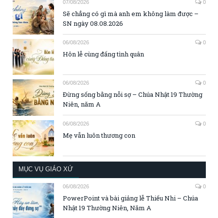
07/08/2026
0
Sẽ chẳng có gì mà anh em không làm được –
SN ngày 08.08.2026
06/08/2026
0
Hôn lễ cùng đấng tình quân
06/08/2026
0
Đừng sống bằng nỗi sợ – Chúa Nhật 19 Thường
Niên, năm A
06/08/2026
0
Mẹ vẫn luôn thương con
MỤC VỤ GIÁO XỨ
06/08/2026
0
PowerPoint và bài giảng lễ Thiếu Nhi – Chúa
Nhật 19 Thường Niên, Năm A