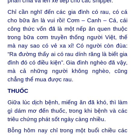
phân chia và lên xe tiếp cho các shipper.
Chỉ cần nghĩ đến các gia đình có rau, có cá
cho bữa ăn là vui rồi! Cơm – Canh – Cá, cái
công thức vốn đã là một nếp ăn quen thuộc
trong bữa cơm truyền thống người Việt, thế
mà nay sao có vẻ xa xỉ! Có người còn đùa:
“Ra đường thấy ai có rau dính răng là biết gia
đình đó có điều kiện”. Gia đình nghèo đã vậy,
mà cả những người không nghèo, cũng
chẳng thể mua được rau.
THUỐC
Giữa lúc dịch bệnh, miếng ăn đã khó, thì làm
gì dám mơ đến thuốc, trong khi bệnh và các
triêu chứng phát sốt ngày càng nhiều.
Bỗng hôm nay chỉ trong một buổi chiều các