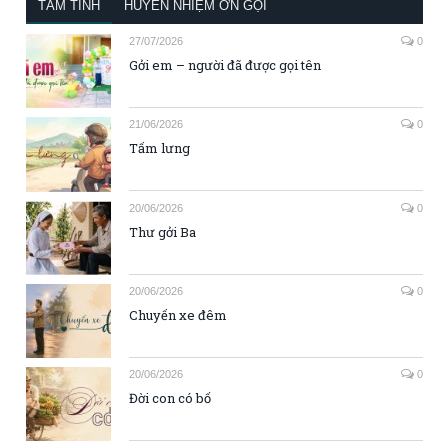
TÂM TÌNH
HUYỀN NHIỆM ƠN GỌI
27/07/2026
0
Gởi em – người đã được gọi tên
21/06/2026
0
Tấm lưng
20/06/2026
0
Thư gởi Ba
20/06/2026
0
Chuyến xe đêm
20/06/2026
0
Đời con có bố