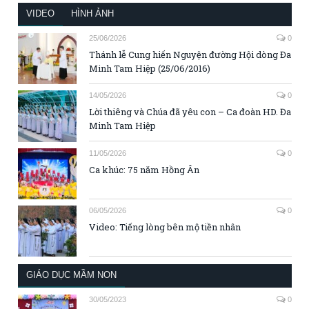
VIDEO
HÌNH ẢNH
25/06/2026
0
Thánh lễ Cung hiến Nguyện đường Hội dòng Đa
Minh Tam Hiệp (25/06/2016)
14/05/2026
0
Lời thiêng và Chúa đã yêu con – Ca đoàn HD. Đa
Minh Tam Hiệp
11/05/2026
0
Ca khúc: 75 năm Hồng Ân
06/05/2026
0
Video: Tiếng lòng bên mộ tiền nhân
GIÁO DỤC MẦM NON
30/05/2023
0