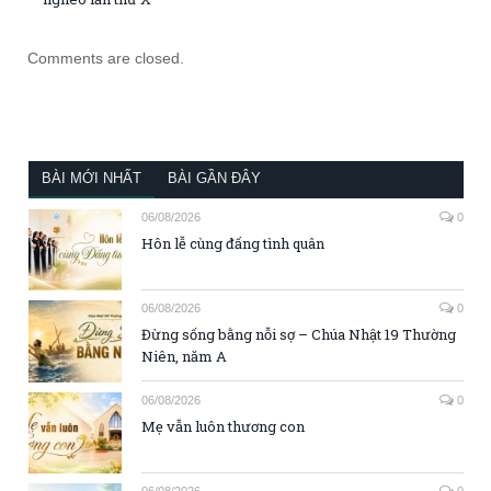
Comments are closed.
BÀI MỚI NHẤT
BÀI GẦN ĐÂY
06/08/2026
0
Hôn lễ cùng đấng tình quân
06/08/2026
0
Đừng sống bằng nỗi sợ – Chúa Nhật 19 Thường
Niên, năm A
06/08/2026
0
Mẹ vẫn luôn thương con
06/08/2026
0