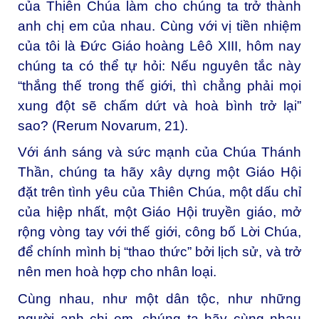
của Thiên Chúa làm cho chúng ta trở thành
anh chị em của nhau. Cùng với vị tiền nhiệm
của tôi là Đức Giáo hoàng Lêô XIII, hôm nay
chúng ta có thể tự hỏi: Nếu nguyên tắc này
“thắng thế trong thế giới, thì chẳng phải mọi
xung đột sẽ chấm dứt và hoà bình trở lại”
sao? (Rerum Novarum, 21).
Với ánh sáng và sức mạnh của Chúa Thánh
Thần, chúng ta hãy xây dựng một Giáo Hội
đặt trên tình yêu của Thiên Chúa, một dấu chỉ
của hiệp nhất, một Giáo Hội truyền giáo, mở
rộng vòng tay với thế giới, công bố Lời Chúa,
để chính mình bị “thao thức” bởi lịch sử, và trở
nên men hoà hợp cho nhân loại.
Cùng nhau, như một dân tộc, như những
người anh chị em, chúng ta hãy cùng nhau