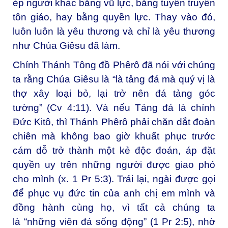
ép người khác bằng vũ lực, bằng tuyên truyền
tôn giáo, hay bằng quyền lực. Thay vào đó,
luôn luôn là yêu thương và chỉ là yêu thương
như Chúa Giêsu đã làm.
Chính Thánh Tông đồ Phêrô đã nói với chúng
ta rằng Chúa Giêsu là “là tảng đá mà quý vị là
thợ xây loại bỏ, lại trở nên đá tảng góc
tường” (Cv 4:11). Và nếu Tảng đá là chính
Đức Kitô, thì Thánh Phêrô phải chăn dắt đoàn
chiên mà không bao giờ khuất phục trước
cám dỗ trở thành một kẻ độc đoán, áp đặt
quyền uy trên những người được giao phó
cho mình (x. 1 Pr 5:3). Trái lại, ngài được gọi
để phục vụ đức tin của anh chị em mình và
đồng hành cùng họ, vì tất cả chúng ta
là “những viên đá sống động” (1 Pr 2:5), nhờ