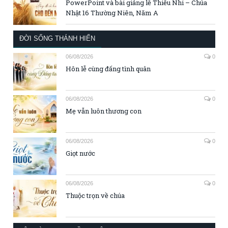
PowerPoint và bài giảng lễ Thiếu Nhi – Chúa
Nhật 16 Thường Niên, Năm A
ĐỜI SỐNG THÁNH HIẾN
06/08/2026
0
Hôn lễ cùng đấng tình quân
06/08/2026
0
Mẹ vẫn luôn thương con
06/08/2026
0
Giọt nước
06/08/2026
0
Thuộc trọn về chúa