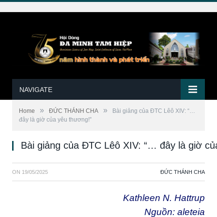
NAVIGATE
»
»
Home
ĐỨC THÁNH CHA
Bài giảng của ĐTC Lêô XIV: “…
đây là giờ của yêu thương!”
Bài giảng của ĐTC Lêô XIV: “… đây là giờ củ
ON
19/05/2025
ĐỨC THÁNH CHA
Kathleen N. Hattrup
Nguồn:
aleteia