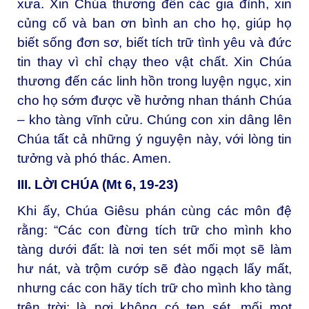
xưa. Xin Chúa thương đến các gia đình, xin
củng cố và ban ơn bình an cho họ, giúp họ
biết sống đơn sơ, biết tích trữ tình yêu và đức
tin thay vì chỉ chạy theo vật chất. Xin Chúa
thương đến các linh hồn trong luyện ngục, xin
cho họ sớm được về hưởng nhan thánh Chúa
– kho tàng vĩnh cửu. Chúng con xin dâng lên
Chúa tất cả những ý nguyện này, với lòng tin
tưởng và phó thác. Amen.
III. LỜI CHÚA (Mt 6, 19-23)
Khi ấy, Chúa Giêsu phán cùng các môn đệ
rằng: “Các con đừng tích trữ cho mình kho
tàng dưới đất: là nơi ten sét mối mọt sẽ làm
hư nát, và trộm cướp sẽ đào ngạch lấy mất,
nhưng các con hãy tích trữ cho mình kho tàng
trên trời: là nơi không có ten sét, mối mọt