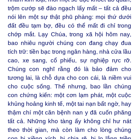
trộm cướp sẽ đào ngạch lấy mất – tất cả đều
nói lên một sự thật phũ phàng: mọi thứ dưới
đất đều tạm bợ, đều có thể mất đi chỉ trong
chớp mắt. Lạy Chúa, trong xã hội hôm nay,
bao nhiêu người chúng con đang chạy đua
tích trữ: tiền bạc trong ngân hàng, nhà cửa lầu
cao, xe sang, cổ phiếu, sự nghiệp rực rỡ.
Chúng con nghĩ rằng đó là bảo đảm cho
tương lai, là chỗ dựa cho con cái, là niềm vui
cho cuộc sống. Thế nhưng, bao lần chúng
con chứng kiến: một cơn lạm phát, một cuộc
khủng hoảng kinh tế, một tai nạn bất ngờ, hay
thậm chí một căn bệnh nan y đã cuốn phăng
tất cả. Những kho tàng ấy không chỉ hư nát
theo thời gian, mà còn làm cho lòng chúng
con bị xiềng xích, bị chia rẽ, bị lo lắng triền