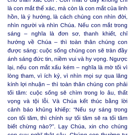
là con mắt thể xác, mà còn là con mắt của linh
hồn, là ý hướng, là cách chúng con nhìn đời,
nhìn người và nhìn Chúa. Nếu con mắt trong
sáng – nghĩa là đơn sơ, thanh khiết, chỉ
hướng về Chúa – thì toàn thân chúng con
được sáng: cuộc sống chúng con sẽ tràn đầy
ánh sáng đức tin, niềm vui và hy vọng. Ngược
lại, nếu con mắt xấu kém – nghĩa là mờ tối vì
lòng tham, vì ích kỷ, vì nhìn mọi sự qua lăng
kính lợi nhuận – thì toàn thân chúng con phải
tối tăm: cuộc sống sẽ chìm trong lo âu, thất
vọng và tội lỗi. Và Chúa kết thúc bằng lời
cảnh báo khủng khiếp: “Nếu sự sáng trong
con tối tăm, thì chính sự tối tăm sẽ ra tối tăm
biết chừng nào?”. Lạy Chúa, xin cho chúng
con suy nghĩ thật sâu. Chúng con thường tự