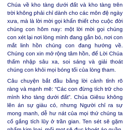
Chúa về kho tàng dưới đất và kho tàng trên
trời không phải chỉ dành cho các môn đệ ngày
xưa, mà là lời mời gọi khẩn thiết cho cuộc đời
chúng con hôm nay: một lời mời gọi chúng
con xét lại nơi lòng mình đang gắn bó, nơi con
mắt linh hồn chúng con đang hướng về.
Chúng con xin mở rộng tâm hồn, để Lời Chúa
thấm nhập sâu xa, soi sáng và giải thoát
chúng con khỏi mọi bóng tối của lòng tham.
Câu chuyện bắt đầu bằng lời cảnh tỉnh rõ
ràng và mạnh mẽ: “Các con đừng tích trữ cho
mình kho tàng dưới đất”. Chúa Giêsu không
lên án sự giàu có, nhưng Người chỉ ra sự
mong manh, dễ hư nát của mọi thứ chúng ta
cố gắng tích lũy ở trần gian. Ten sét sẽ gặm
nhấm kim loại, mối mọt sẽ đục khoét áo quần,