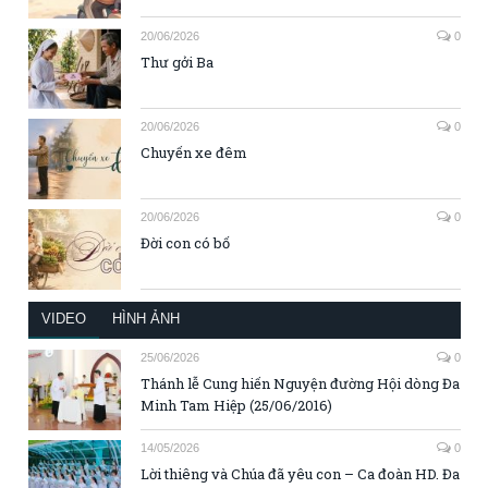
20/06/2026
0
Thư gởi Ba
20/06/2026
0
Chuyến xe đêm
20/06/2026
0
Đời con có bố
VIDEO
HÌNH ẢNH
25/06/2026
0
Thánh lễ Cung hiến Nguyện đường Hội dòng Đa
Minh Tam Hiệp (25/06/2016)
14/05/2026
0
Lời thiêng và Chúa đã yêu con – Ca đoàn HD. Đa