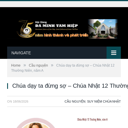
NAVIGATE
»
»
Home
Cầu nguyện
Chúa dạy ta đừng sợ – Chúa Nhật 12
Thường Niên, năm A
Chúa dạy ta đừng sợ – Chúa Nhật 12 Thườn
ON
18/06/2026
CẦU NGUYỆN
,
SUY NIỆM CHÚA NHẬT