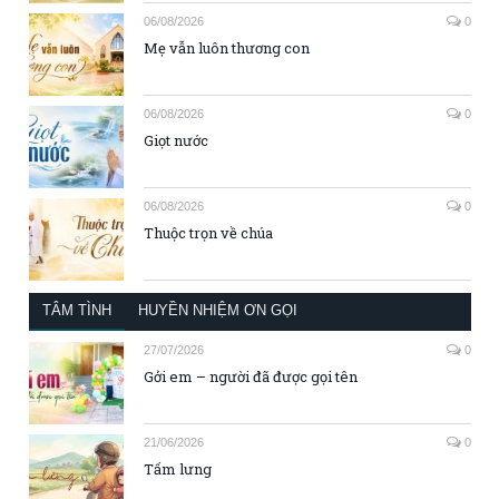
06/08/2026
0
Mẹ vẫn luôn thương con
06/08/2026
0
Giọt nước
06/08/2026
0
Thuộc trọn về chúa
TÂM TÌNH
HUYỀN NHIỆM ƠN GỌI
27/07/2026
0
Gởi em – người đã được gọi tên
21/06/2026
0
Tấm lưng