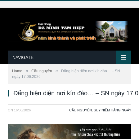
NAVIGATE
»
»
Home
Cầu nguyện
Đấng hiện diện nơi kín đáo… – SN
ngày 17.06.2026
Đấng hiện diện nơi kín đáo… – SN ngày 17.
ON
16/06/2026
CẦU NGUYỆN
,
SUY NIỆM HẰNG NGÀY