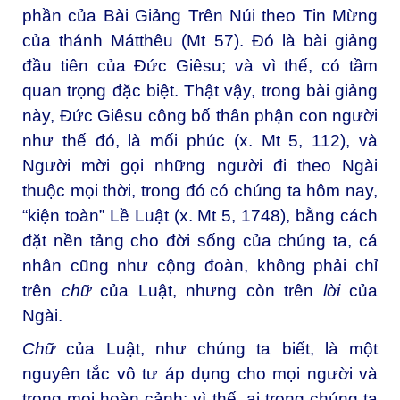
phần của Bài Giảng Trên Núi theo Tin Mừng
của thánh Mátthêu (Mt 57). Đó là bài giảng
đầu tiên của Đức Giêsu; và vì thế, có tầm
quan trọng đặc biệt. Thật vậy, trong bài giảng
này, Đức Giêsu công bố thân phận con người
như thế đó, là mối phúc (x. Mt 5, 112), và
Người mời gọi những người đi theo Ngài
thuộc mọi thời, trong đó có chúng ta hôm nay,
“kiện toàn” Lề Luật (x. Mt 5, 1748), bằng cách
đặt nền tảng cho đời sống của chúng ta, cá
nhân cũng như cộng đoàn, không phải chỉ
trên
chữ
của Luật, nhưng còn trên
lời
của
Ngài.
Chữ
của Luật, như chúng ta biết, là một
nguyên tắc vô tư áp dụng cho mọi người và
trong mọi hoàn cảnh; vì thế, ai trong chúng ta