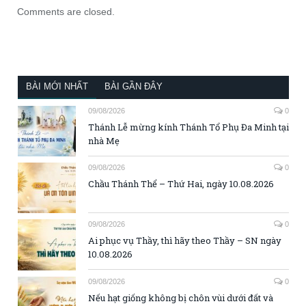
Comments are closed.
BÀI MỚI NHẤT
BÀI GẦN ĐÂY
09/08/2026
0
Thánh Lễ mừng kính Thánh Tổ Phụ Đa Minh tại
nhà Mẹ
09/08/2026
0
Chầu Thánh Thể – Thứ Hai, ngày 10.08.2026
09/08/2026
0
Ai phục vụ Thầy, thì hãy theo Thầy – SN ngày
10.08.2026
09/08/2026
0
Nếu hạt giống không bị chôn vùi dưới đất và