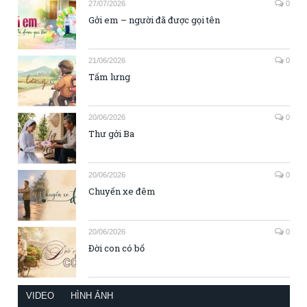
27/07/2026
0
Gởi em – người đã được gọi tên
21/06/2026
0
Tấm lưng
20/06/2026
0
Thư gởi Ba
20/06/2026
0
Chuyến xe đêm
20/06/2026
0
Đời con có bố
VIDEO
HÌNH ẢNH