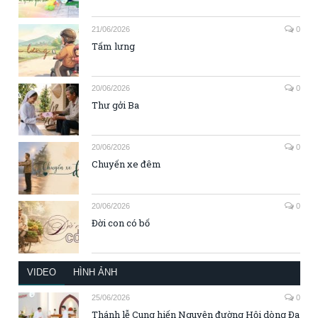
21/06/2026
0
Tấm lưng
20/06/2026
0
Thư gởi Ba
20/06/2026
0
Chuyến xe đêm
20/06/2026
0
Đời con có bố
VIDEO
HÌNH ẢNH
25/06/2026
0
Thánh lễ Cung hiến Nguyện đường Hội dòng Đa