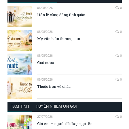
06/08/2026
0
Hôn lễ cùng đấng tình quân
06/08/2026
0
Mẹ vẫn luôn thương con
06/08/2026
0
Giọt nước
06/08/2026
0
Thuộc trọn về chúa
TÂM TÌNH
HUYỀN NHIỆM ƠN GỌI
27/07/2026
0
Gởi em – người đã được gọi tên