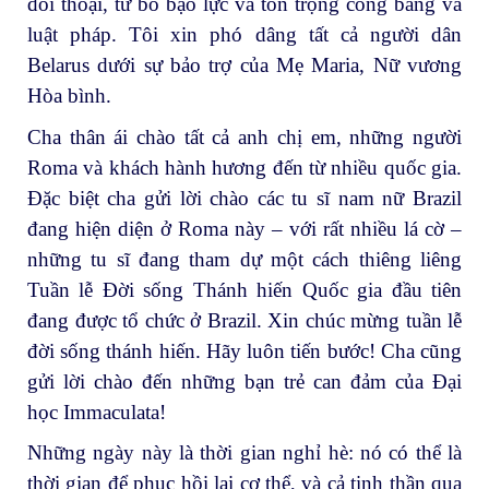
đối thoại, từ bỏ bạo lực và tôn trọng công bằng và
luật pháp. Tôi xin phó dâng tất cả người dân
Belarus dưới sự bảo trợ của Mẹ Maria, Nữ vương
Hòa bình.
Cha thân ái chào tất cả anh chị em, những người
Roma và khách hành hương đến từ nhiều quốc gia.
Đặc biệt cha gửi lời chào các tu sĩ nam nữ Brazil
đang hiện diện ở Roma này – với rất nhiều lá cờ –
những tu sĩ đang tham dự một cách thiêng liêng
Tuần lễ Đời sống Thánh hiến Quốc gia đầu tiên
đang được tổ chức ở Brazil. Xin chúc mừng tuần lễ
đời sống thánh hiến. Hãy luôn tiến bước! Cha cũng
gửi lời chào đến những bạn trẻ can đảm của Đại
học Immaculata!
Những ngày này là thời gian nghỉ hè: nó có thể là
thời gian để phục hồi lại cơ thể, và cả tinh thần qua