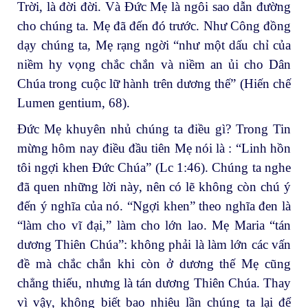
Trời, là đời đời. Và Đức Mẹ là ngôi sao dẫn đường
cho chúng ta. Mẹ đã đến đó trước. Như Công đồng
dạy chúng ta, Mẹ rạng ngời “như một dấu chỉ của
niềm hy vọng chắc chắn và niềm an ủi cho Dân
Chúa trong cuộc lữ hành trên dương thế” (Hiến chế
Lumen gentium, 68).
Đức Mẹ khuyên nhủ chúng ta điều gì? Trong Tin
mừng hôm nay điều đầu tiên Mẹ nói là : “Linh hồn
tôi ngợi khen Đức Chúa” (Lc 1:46). Chúng ta nghe
đã quen những lời này, nên có lẽ không còn chú ý
đến ý nghĩa của nó. “Ngợi khen” theo nghĩa đen là
“làm cho vĩ đại,” làm cho lớn lao. Mẹ Maria “tán
dương Thiên Chúa”: không phải là làm lớn các vấn
đề mà chắc chắn khi còn ở dương thế Mẹ cũng
chẳng thiếu, nhưng là tán dương Thiên Chúa. Thay
vì vậy, không biết bao nhiêu lần chúng ta lại để