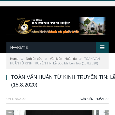
NAVIGATE
»
»
»
Home
Nghiên cứu
Văn kiện - Huấn dụ
TOÀN VĂN
HUẤN TỪ KINH TRUYỀN TIN: Lễ Đức Mẹ Lên Trời (15.8.2020)
TOÀN VĂN HUẤN TỪ KINH TRUYỀN TIN: Lễ 
(15.8.2020)
ON
17/08/2020
VĂN KIỆN - HUẤN DỤ