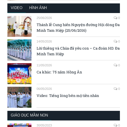
VIDEO
HÌNH ẢNH
25/06/2026
0
Thánh lễ Cung hiến Nguyện đường Hội dòng Đa
Minh Tam Hiệp (25/06/2016)
14/05/2026
0
Lời thiêng và Chúa đã yêu con – Ca đoàn HD. Đa
Minh Tam Hiệp
11/05/2026
0
Ca khúc: 75 năm Hồng Ân
06/05/2026
0
Video: Tiếng lòng bên mộ tiền nhân
GIÁO DỤC MẦM NON
30/05/2023
0