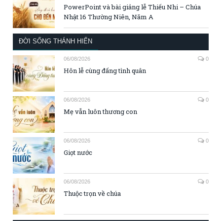
PowerPoint và bài giảng lễ Thiếu Nhi – Chúa
Nhật 16 Thường Niên, Năm A
ĐỜI SỐNG THÁNH HIẾN
06/08/2026
0
Hôn lễ cùng đấng tình quân
06/08/2026
0
Mẹ vẫn luôn thương con
06/08/2026
0
Giọt nước
06/08/2026
0
Thuộc trọn về chúa