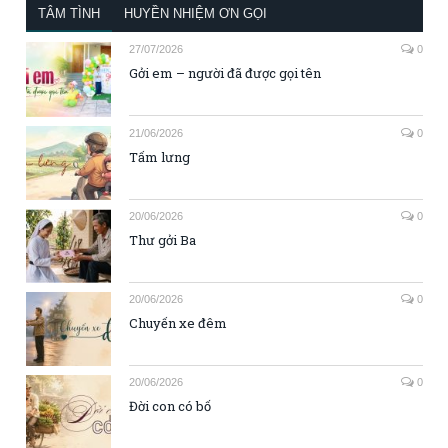
TÂM TÌNH
HUYỀN NHIỆM ƠN GỌI
27/07/2026
0
Gởi em – người đã được gọi tên
21/06/2026
0
Tấm lưng
20/06/2026
0
Thư gởi Ba
20/06/2026
0
Chuyến xe đêm
20/06/2026
0
Đời con có bố