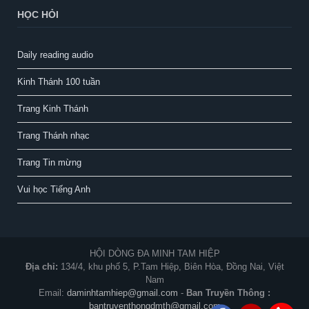
HỌC HỎI
Daily reading audio
Kinh Thánh 100 tuần
Trang Kinh Thánh
Trang Thánh nhạc
Trang Tin mừng
Vui học Tiếng Anh
HỘI DÒNG ĐA MINH TAM HIỆP
Địa chỉ:
134/4, khu phố 5, P.Tam Hiệp, Biên Hòa, Đồng Nai, Việt
Nam
Email:
daminhtamhiep@gmail.com
-
Ban Truyền Thông :
bantruyenthongdmth@gmail.com