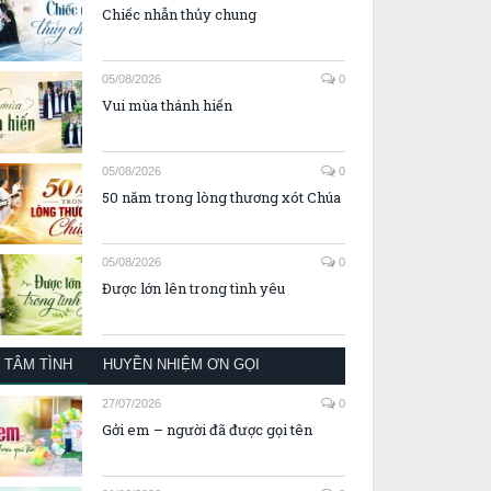
Chiếc nhẫn thủy chung
05/08/2026
0
Vui mùa thánh hiến
05/08/2026
0
50 năm trong lòng thương xót Chúa
05/08/2026
0
Được lớn lên trong tình yêu
TÂM TÌNH
HUYỀN NHIỆM ƠN GỌI
27/07/2026
0
Gởi em – người đã được gọi tên