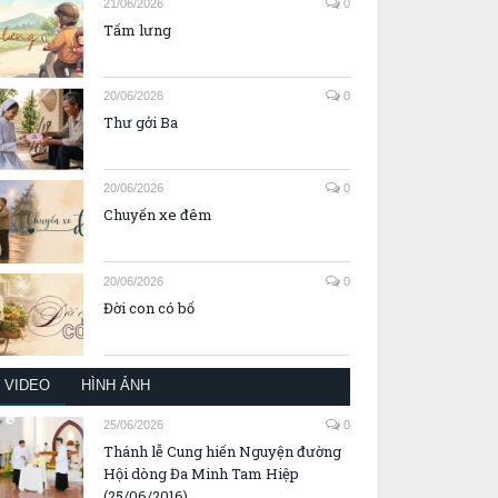
21/06/2026
0
Tấm lưng
20/06/2026
0
Thư gởi Ba
20/06/2026
0
Chuyến xe đêm
20/06/2026
0
Đời con có bố
VIDEO
HÌNH ẢNH
25/06/2026
0
Thánh lễ Cung hiến Nguyện đường
Hội dòng Đa Minh Tam Hiệp
(25/06/2016)