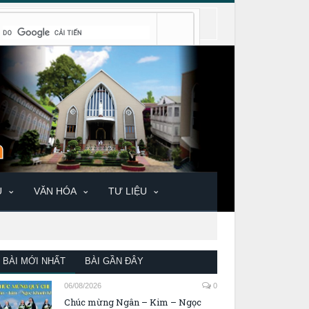
U
VĂN HÓA
TƯ LIỆU
BÀI MỚI NHẤT
BÀI GẦN ĐÂY
06/08/2026
0
Chúc mừng Ngân – Kim – Ngọc