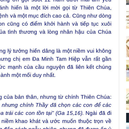
nh hiến là một lời mời gọi từ Thiên Chúa,
ệnh và một mục đích cao cả. Cũng như dòng
n cũng có điểm khởi hành và tiếp tục xuôi
a tình thương và lòng nhân hậu của Chúa
g lý tưởng hiến dâng là một niềm vui không
 nhưng chị em Đa Minh Tam Hiệp vẫn rất gần
sức mạnh của cầu nguyện đã liên kết chúng
thành một mối duy nhất.
g của bản thân, nhưng từ chính Thiên Chúa:
, nhưng chính Thầy đã chọn các con để các
a trái các con tồn tại” (Ga 15,16).
Ngài đã đi
n niềm khao khát và ước muốn thuộc trọn về