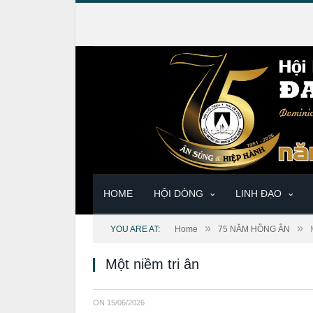
HOME
HỘI DÒNG
LINH ĐẠO
»
»
YOU ARE AT:
Home
75 NĂM HỒNG ÂN
Một niềm tri ân
ON
15/06/2026