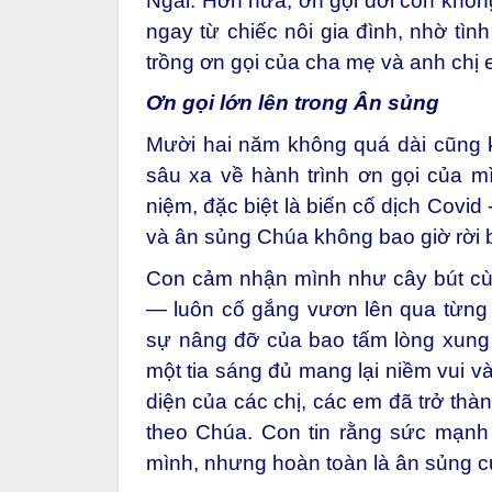
Ngài. Hơn nữa, ơn gọi đời con khô
ngay từ chiếc nôi gia đình, nhờ tìn
trồng ơn gọi của cha mẹ và anh chị em
Ơn gọi lớn lên trong Ân sủng
Mười hai năm không quá dài cũng
sâu xa về hành trình ơn gọi của mì
niệm, đặc biệt là biến cố dịch Covid
và ân sủng Chúa không bao giờ rời 
Con cảm nhận mình như cây bút cùn
— luôn cố gắng vươn lên qua từng
sự nâng đỡ của bao tấm lòng xung q
một tia sáng đủ mang lại niềm vui v
diện của các chị, các em đã trở thà
theo Chúa. Con tin rằng sức mạnh
mình, nhưng hoàn toàn là ân sủng 