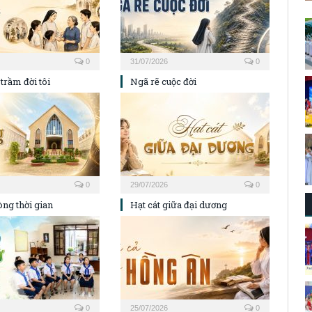
0
31/07/2026
0
trầm đời tôi
Ngã rẽ cuộc đời
0
29/07/2026
0
ng thời gian
Hạt cát giữa đại dương
0
25/07/2026
0