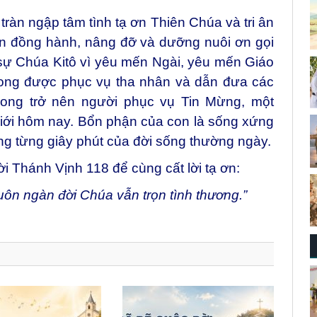
 tràn ngập tâm tình tạ ơn Thiên Chúa và tri ân
ôn đồng hành, nâng đỡ và dưỡng nuôi ơn gọi
sự Chúa Kitô vì yêu mến Ngài, yêu mến Giáo
 mong được phục vụ tha nhân và dẫn đưa các
ong trở nên người phục vụ Tin Mừng, một
giới hôm nay. Bổn phận của con là sống xứng
ng từng giây phút của đời sống thường ngày.
ời Thánh Vịnh 118 để cùng cất lời tạ ơn:
ôn ngàn đời Chúa vẫn trọn tình thương.”