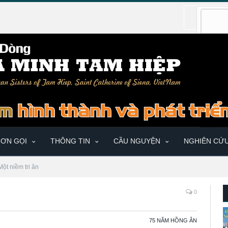
ƠN GỌI
THÔNG TIN
CẦU NGUYỆN
NGHIÊN CỨ
Một niềm tri ân
0
75 NĂM HỒNG ÂN