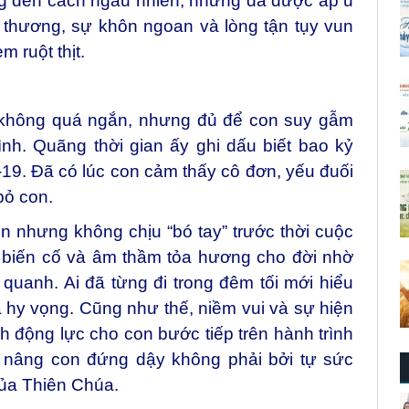
ng đến cách ngẫu nhiên, nhưng đã được ấp ủ
h thương, sự khôn ngoan và lòng tận tụy vun
 ruột thịt.
 không quá ngắn, nhưng đủ để con suy gẫm
nh. Quãng thời gian ấy ghi dấu biết bao kỷ
 -19. Đã có lúc con cảm thấy cô đơn, yếu đuối
bỏ con.
 nhưng không chịu “bó tay” trước thời cuộc
 biến cố và âm thầm tỏa hương cho đời nhờ
uanh. Ai đã từng đi trong đêm tối mới hiểu
à hy vọng. Cũng như thế, niềm vui và sự hiện
nh động lực cho con bước tiếp trên hành trình
 nâng con đứng dậy không phải bởi tự sức
của Thiên Chúa.