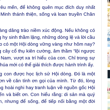
 yêu mến, để không quên mục đích duy nhất
 Minh thánh thiện, sống và loan truyền Chân
càng dâng trào niềm xúc động. Nếu không có
hy sinh thầm lặng, những dòng lệ và lời cầu
sao có một Hội dòng vững vàng như hôm nay?
 cây cổ thụ kiên cường, âm thầm “lội ngược
Nam, vượt xa trí hiểu của con. Chỉ trong sự
a mới có thể giải thích được hành trình ấy.
g con được học lịch sử Hội dòng. Đó là một
ơn về căn tính ơn gọi của mình. Từ đó, lòng
 hoài nghi hay tranh luận về nguồn gốc Hội
ến và biết ơn. Con hiểu rằng: di sản mà quý
, nhưng để sống, để tiếp nối bằng một đời