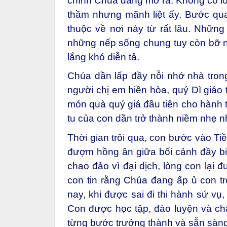
chính Chúa đang mở ra. Không có lời
thầm nhưng mãnh liệt ấy. Bước qu
thuộc về nơi này từ rất lâu. Những
những nếp sống chung tuy còn bỡ n
lắng khó diễn tả.
Chúa dần lấp đầy nỗi nhớ nhà trong
người chị em hiền hòa, quý Dì giáo 
món quà quý giá đầu tiên cho hành t
tu của con dần trở thành niềm nhẹ n
Thời gian trôi qua, con bước vào T
đượm hồng ân giữa bối cảnh đầy biế
chao đảo vì đại dịch, lòng con lại đ
con tin rằng Chúa đang ấp ủ con t
nay, khi được sai đi thi hành sứ vụ
Con được học tập, đào luyện và ch
từng bước trưởng thành và sẵn sàng