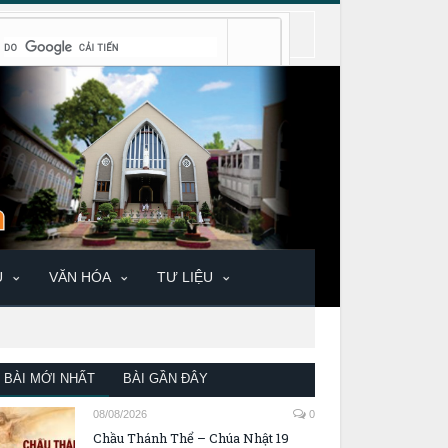
U
VĂN HÓA
TƯ LIỆU
BÀI MỚI NHẤT
BÀI GẦN ĐÂY
08/08/2026
0
Chầu Thánh Thể – Chúa Nhật 19