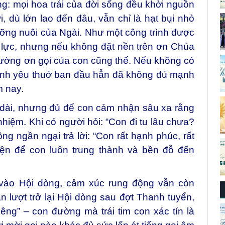
g: mọi hoa trái của đời sống đều khởi nguồn
 dù lớn lao đến đâu, vẫn chỉ là hạt bụi nhỏ
ưỡng nuôi của Ngài. Như một công trình được
nỗ lực, nhưng nếu không đặt nền trên ơn Chúa
ường ơn gọi của con cũng thế. Nếu không có
ình yêu thuở ban đầu hẳn đã không đủ mạnh
m nay.
 dài, nhưng đủ để con cảm nhận sâu xa rằng
nhiệm. Khi có người hỏi: “Con đi tu lâu chưa?
 ngần ngại trả lời: “Con rất hạnh phúc, rất
yện để con luôn trung thành và bền đỗ đến
 vào Hội dòng, cảm xúc rung động vẫn còn
n lượt trở lại Hội dòng sau đợt Thanh tuyển,
êng” – con đường mà trái tim con xác tín là