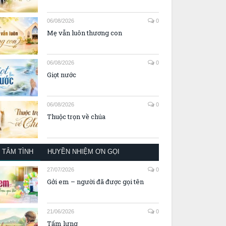
06/08/2026
0
Mẹ vẫn luôn thương con
06/08/2026
0
Giọt nước
06/08/2026
0
Thuộc trọn về chúa
TÂM TÌNH
HUYỀN NHIỆM ƠN GỌI
27/07/2026
0
Gởi em – người đã được gọi tên
21/06/2026
0
Tấm lưng