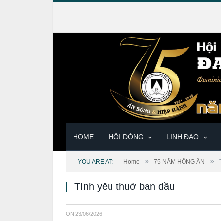
HOME
HỘI DÒNG
LINH ĐẠO
»
»
YOU ARE AT:
Home
75 NĂM HỒNG ÂN
Tình yêu thuở ban đầu
ON
23/06/2026