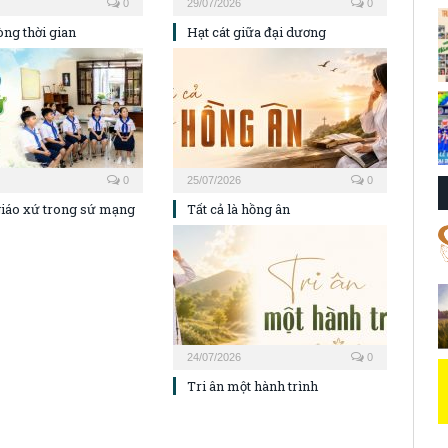
0
29/07/2026
0
ng thời gian
Hạt cát giữa đại dương
0
25/07/2026
0
iáo xứ trong sứ mạng
Tất cả là hồng ân
24/07/2026
0
Tri ân một hành trình