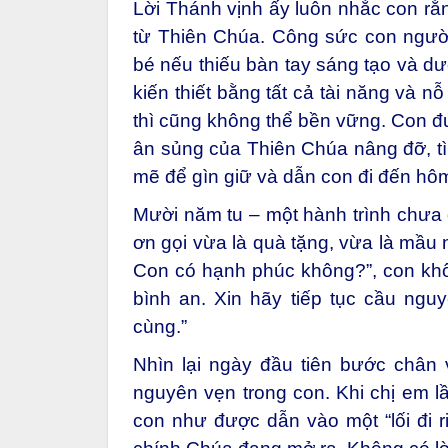
Lời Thánh vịnh ấy luôn nhắc con rằn
từ Thiên Chúa. Công sức con người,
bé nếu thiếu bàn tay sáng tạo và d
kiến thiết bằng tất cả tài năng và 
thì cũng không thể bền vững. Con đ
ân sủng của Thiên Chúa nâng đỡ, t
mẽ để gìn giữ và dẫn con đi đến hô
Mười năm tu – một hành trình chưa
ơn gọi vừa là quà tặng, vừa là mầu 
Con có hạnh phúc không?”, con không
bình an. Xin hãy tiếp tục cầu ngu
cùng.”
Nhìn lại ngày đầu tiên bước chân
nguyên vẹn trong con. Khi chị em lầ
con như được dẫn vào một “lối đi ri