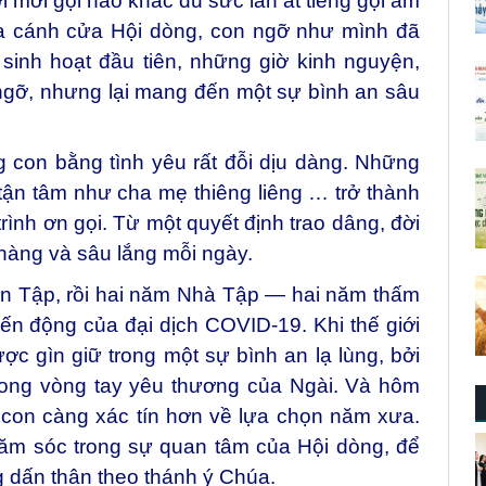
 mời gọi nào khác đủ sức lấn át tiếng gọi âm
a cánh cửa Hội dòng, con ngỡ như mình đã
 sinh hoạt đầu tiên, những giờ kinh nguyện,
gỡ, nhưng lại mang đến một sự bình an sâu
 con bằng tình yêu rất đỗi dịu dàng. Những
tận tâm như cha mẹ thiêng liêng … trở thành
rình ơn gọi. Từ một quyết định trao dâng, đời
hàng và sâu lắng mỗi ngày.
iền Tập, rồi hai năm Nhà Tập — hai năm thấm
n động của đại dịch COVID-19. Khi thế giới
ược gìn giữ trong một sự bình an lạ lùng, bởi
rong vòng tay yêu thương của Ngài. Và hôm
, con càng xác tín hơn về lựa chọn năm xưa.
ăm sóc trong sự quan tâm của Hội dòng, để
 dấn thân theo thánh ý Chúa.