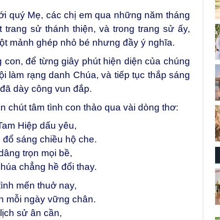
ới quý Mẹ, các chị em qua những năm tháng
 trang sử thánh thiện, và trong trang sử ấy,
ột mảnh ghép nhỏ bé nhưng đầy ý nghĩa.
con, để từng giây phút hiện diện của chúng
ội làm rạng danh Chúa, và tiếp tục thắp sáng
 đã dày công vun đắp.
ọn chút tâm tình con thảo qua vài dòng thơ:
am Hiệp dấu yêu,
n đổ sáng chiều hộ che.
dâng trọn mọi bề,
Chúa chẳng hề đổi thay.
tình mến thuở nay,
tín mỗi ngày vững chân.
 lịch sử ân cần,