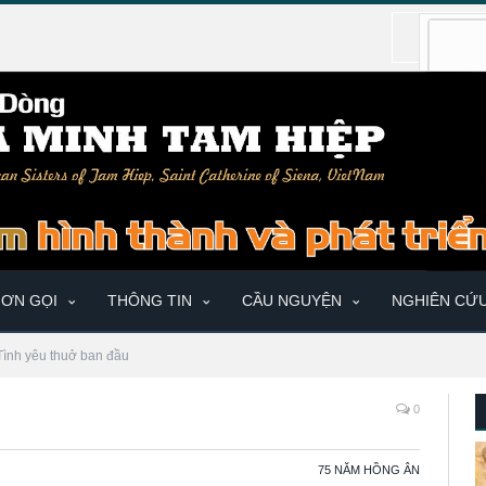
ƠN GỌI
THÔNG TIN
CẦU NGUYỆN
NGHIÊN CỨ
Tình yêu thuở ban đầu
0
75 NĂM HỒNG ÂN