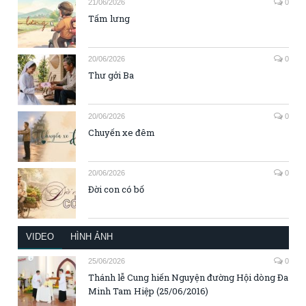
21/06/2026
0
Tấm lưng
20/06/2026
0
Thư gởi Ba
20/06/2026
0
Chuyến xe đêm
20/06/2026
0
Đời con có bố
VIDEO
HÌNH ẢNH
25/06/2026
0
Thánh lễ Cung hiến Nguyện đường Hội dòng Đa
Minh Tam Hiệp (25/06/2016)