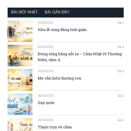
BÀI MỚI NHẤT
BÀI GẦN ĐÂY
06/08/2026
0
Hôn lễ cùng đấng tình quân
06/08/2026
0
Đừng sống bằng nỗi sợ – Chúa Nhật 19 Thường
Niên, năm A
06/08/2026
0
Mẹ vẫn luôn thương con
06/08/2026
0
Giọt nước
06/08/2026
0
Thuộc trọn về chúa