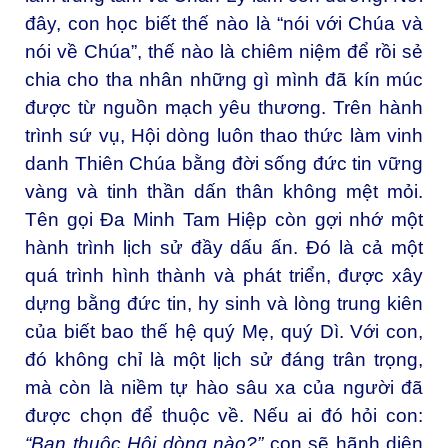
đây, con học biết thế nào là “nói với Chúa và
nói về Chúa”, thế nào là chiêm niệm để rồi sẻ
chia cho tha nhân những gì mình đã kín múc
được từ nguồn mạch yêu thương. Trên hành
trình sứ vụ, Hội dòng luôn thao thức làm vinh
danh Thiên Chúa bằng đời sống đức tin vững
vàng và tinh thần dấn thân không mệt mỏi.
Tên gọi Đa Minh Tam Hiệp còn gợi nhớ một
hành trình lịch sử đầy dấu ấn. Đó là cả một
quá trình hình thành và phát triển, được xây
dựng bằng đức tin, hy sinh và lòng trung kiên
của biết bao thế hệ quý Mẹ, quý Dì. Với con,
đó không chỉ là một lịch sử đáng trân trọng,
mà còn là niềm tự hào sâu xa của người đã
được chọn để thuộc về. Nếu ai đó hỏi con:
“Bạn thuộc Hội dòng nào?”
con sẽ hãnh diện