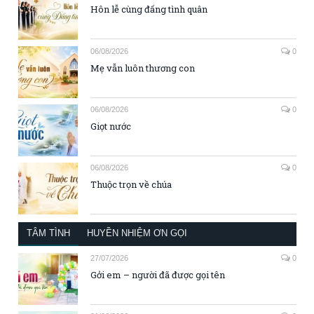
Hôn lễ cùng đấng tình quân
06/08/2026
0
Mẹ vẫn luôn thương con
06/08/2026
0
Giọt nước
06/08/2026
0
Thuộc trọn về chúa
TÂM TÌNH
HUYỀN NHIỆM ƠN GỌI
27/07/2026
0
Gởi em – người đã được gọi tên