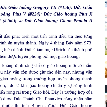
Đức Giáo hoàng Gregory VII (#156); Đức Giáo
hoàng Pius V (#224); Đức Giáo hoàng Pius X
 (#260); và Đức Giáo hoàng Gioan Phaolo II
t đầu phát triển một tiến trình điều tra theo từng
rình án tuyên thánh. Ngày 4 tháng Bảy năm 973,
g hiển thánh Đức Giám mục Ulrich của thành phố
 tiên được tuyên phong bởi một giáo hoàng.
khẳng định rằng chỉ có giáo hoàng mới có thẩm
ều này vẫn còn được giữ cho đến nay, nhưng vẫn
c giáo hoàng trong trường hợp tuyên phong thánh
ion
,” đó là khi giáo hoàng chuẩn y sự sùng kính
iến rộng rãi trong Giáo hội. Đây là trường hợp của
46) được Đức Thánh Cha Phanxico công nhận năm
 thuộc thị trấn Bingen, được Đức Giáo hoàng