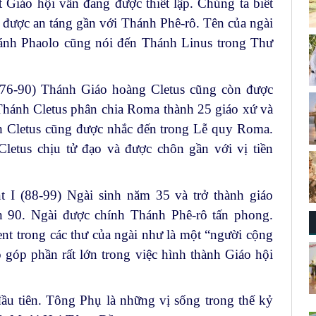
 Giáo hội vẫn đang được thiết lập. Chúng ta biết
 được an táng gần với Thánh Phê-rô. Tên của ngài
ánh Phaolo cũng nói đến Thánh Linus trong Thư
76-90) Thánh Giáo hoàng Cletus cũng còn được
 Thánh Cletus phân chia Roma thành 25 giáo xứ và
h Cletus cũng được nhắc đến trong Lễ quy Roma.
Cletus chịu tử đạo và được chôn gần với vị tiền
I (88-99) Ngài sinh năm 35 và trở thành giáo
n 90. Ngài được chính Thánh Phê-rô tấn phong.
t trong các thư của ngài như là một “người cộng
 góp phần rất lớn trong việc hình thành Giáo hội
u tiên. Tông Phụ là những vị sống trong thế kỷ