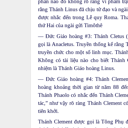
phần nào đó không rõ ràng vì phẩm trật
rằng Thánh Linus đã chịu tử đạo và ngài
được nhắc đến trong Lễ quy Roma. Th
thứ Hai của ngài gửi Timôthê
— Đức Giáo hoàng #3: Thánh Cletus (
gọi là Anacletus. Truyền thống kể rằng
truyền chức cho một số linh mục. Thán
Không có tài liệu nào cho biết Thánh 
nhiệm là Thánh Giáo hoàng Linus.
— Đức Giáo hoàng #4: Thánh Clement 
hoàng khoảng thời gian từ năm 88 đế
Thánh Phaolo có nhắc đến Thánh Clemen
tác,” như vậy rõ ràng Thánh Clement có
tiên khởi.
Thánh Clement được gọi là Tông Phụ đầ