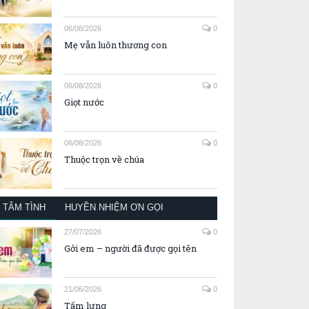
06/08/2026
0
Mẹ vẫn luôn thương con
06/08/2026
0
Giọt nước
06/08/2026
0
Thuộc trọn về chúa
TÂM TÌNH
HUYỀN NHIỆM ƠN GỌI
27/07/2026
0
Gởi em – người đã được gọi tên
21/06/2026
0
Tấm lưng