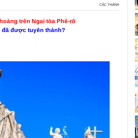
CÁC THÁNH
hoàng trên Ngai tòa Phê-rô
ị đã được tuyên thánh?