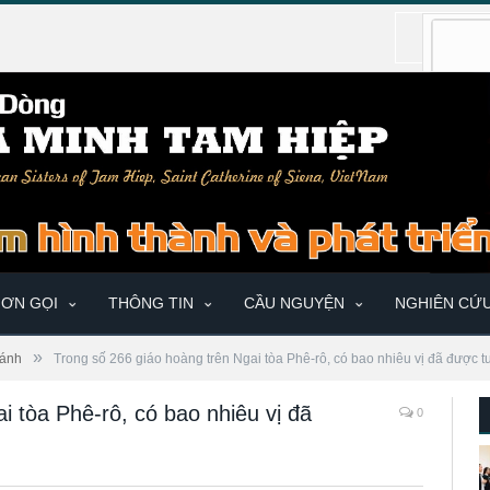
ƠN GỌI
THÔNG TIN
CẦU NGUYỆN
NGHIÊN CỨ
»
ánh
Trong số 266 giáo hoàng trên Ngai tòa Phê-rô, có bao nhiêu vị đã được 
i tòa Phê-rô, có bao nhiêu vị đã
0