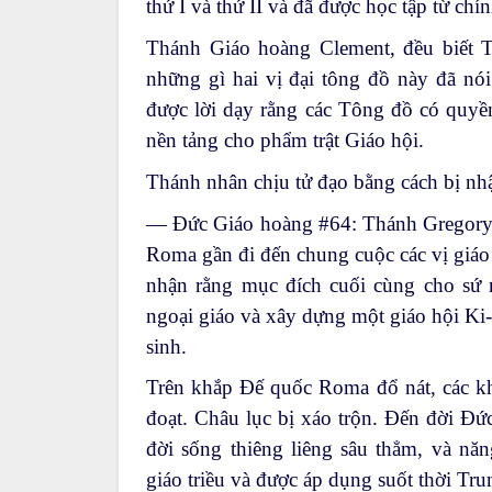
thứ I và thứ II và đã được học tập từ c
Thánh Giáo hoàng Clement, đều biết T
những gì hai vị đại tông đồ này đã nói
được lời dạy rằng các Tông đồ có quyề
nền tảng cho phẩm trật Giáo hội.
Thánh nhân chịu tử đạo bằng cách bị nh
— Đức Giáo hoàng #64: Thánh Gregory 
Roma gần đi đến chung cuộc các vị giáo 
nhận rằng mục đích cuối cùng cho sứ 
ngoại giáo và xây dựng một giáo hội Ki-
sinh.
Trên khắp Đế quốc Roma đổ nát, các kho
đoạt. Châu lục bị xáo trộn. Đến đời Đứ
đời sống thiêng liêng sâu thẳm, và năn
giáo triều và được áp dụng suốt thời Tr