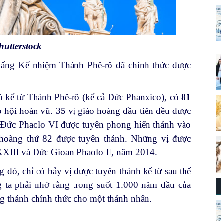
hutterstock
ấng Kế nhiệm Thánh Phê-rô đã chính thức được
ó kể từ Thánh Phê-rô (kể cả Đức Phanxico), có
81
o hội hoàn vũ. 35 vị giáo hoàng đầu tiên đều được
i Đức Phaolo VI được tuyên phong hiển thánh vào
o hoàng thứ 82 được tuyên thánh. Những vị được
XXIII và Đức Gioan Phaolo II, năm 2014.
g đó, chỉ có bảy vị được tuyên thánh kể từ sau thế
 ta phải nhớ rằng trong suốt 1.000 năm đầu của
hong thánh chính thức cho một thánh nhân.