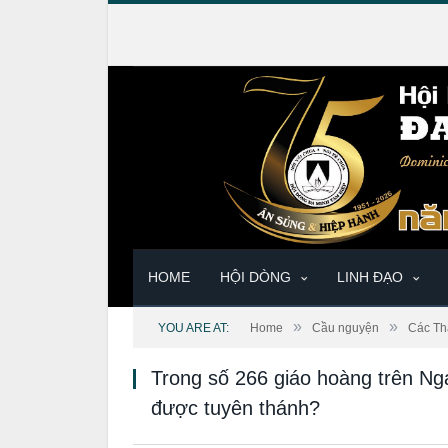
HOME
HỘI DÒNG
LINH ĐẠO
»
»
YOU ARE AT:
Home
Cầu nguyện
Các Th
Trong số 266 giáo hoàng trên Nga
được tuyên thánh?