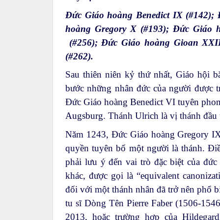
Đức Giáo hoàng Benedict IX (#142); 
hoàng Gregory X (#193); Đức Giáo 
(#256); Đức Giáo hoàng Gioan XXII
(#262).
Sau thiên niên kỷ thứ nhất, Giáo hội bắ
bước những nhân đức của người được t
Đức Giáo hoàng Benedict VI tuyên phon
Augsburg. Thánh Ulrich là vị thánh đầu
Năm 1243, Đức Giáo hoàng Gregory IX 
quyền tuyên bố một người là thánh. Đi
phải lưu ý đến vai trò đặc biệt của đứ
khác, được gọi là “
equivalent canonizat
đối với một thánh nhân đã trở nên phổ b
tu sĩ Dòng Tên Pierre Faber (1506-15
2013, hoặc trường hợp của Hildegard