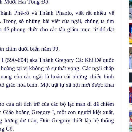
hính Mười Hai Tông Đồ.
hánh Phê-rô và Thánh Phaolo, viết rất nhiều về
. Trong số những bài viết của ngài, chúng ta tìm
n để phong chức cho các tân giám mục, từ đó đặt
ận chìm dưới biển năm 99.
I (590-604) aka Thánh Gregory Cả: Khi Đế quốc
hoàng tại vị không tỏ sự thất vọng. Các ngài chấp
mạng của các ngài là hoán cải những chiến binh
tô giáo hòa bình. Một trật tự xã hội mới được khai
 của cải tích trữ của các bộ lạc man di đã chiếm
c Giáo hoàng Gregory I, một con người kiệt xuất,
g lượng dư tràn, Đức Gregory thiết lập hệ thống
ung Cổ.