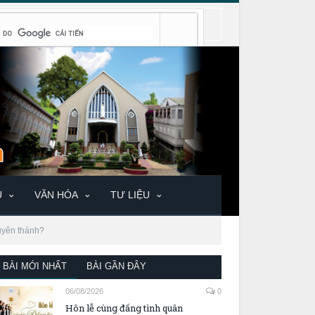
U
VĂN HÓA
TƯ LIỆU
tuyên thánh?
BÀI MỚI NHẤT
BÀI GẦN ĐÂY
06/08/2026
0
Hôn lễ cùng đấng tình quân