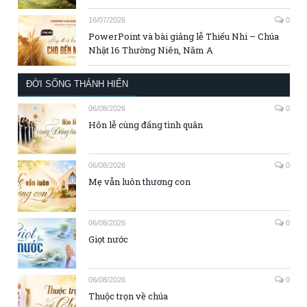
16/07/2026
0
PowerPoint và bài giảng lễ Thiếu Nhi – Chúa
Nhật 16 Thường Niên, Năm A
ĐỜI SỐNG THÁNH HIẾN
06/08/2026
0
Hôn lễ cùng đấng tình quân
06/08/2026
0
Mẹ vẫn luôn thương con
06/08/2026
0
Giọt nước
06/08/2026
0
Thuộc trọn về chúa