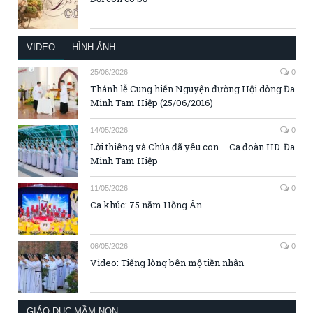
VIDEO
HÌNH ẢNH
25/06/2026
0
Thánh lễ Cung hiến Nguyện đường Hội dòng Đa
Minh Tam Hiệp (25/06/2016)
14/05/2026
0
Lời thiêng và Chúa đã yêu con – Ca đoàn HD. Đa
Minh Tam Hiệp
11/05/2026
0
Ca khúc: 75 năm Hồng Ân
06/05/2026
0
Video: Tiếng lòng bên mộ tiền nhân
GIÁO DỤC MẦM NON