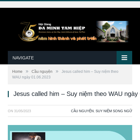
NAVIGATE
»
»
Home
Cầu nguyện
Jesus called him – Suy niệm theo
WAU ngày 01.06.2023
Jesus called him – Suy niệm theo WAU ngày
ON
31/05/2023
CẦU NGUYỆN
,
SUY NIỆM SONG NGỮ