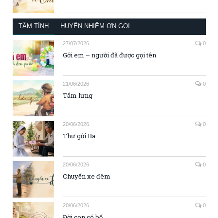
TÂM TÌNH
HUYỀN NHIỆM ƠN GỌI
27/07/2026
0
Gởi em – người đã được gọi tên
21/06/2026
0
Tấm lưng
20/06/2026
0
Thư gởi Ba
20/06/2026
0
Chuyến xe đêm
20/06/2026
0
Đời con có bố