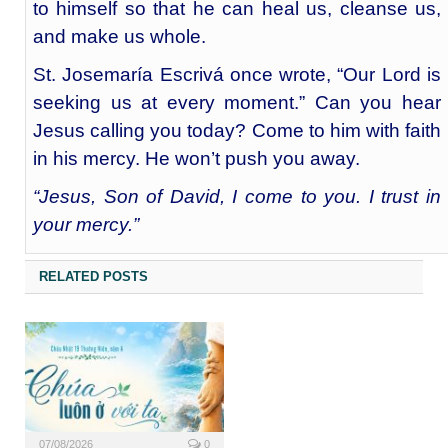
to himself so that he can heal us, cleanse us,
and make us whole.
St. Josemaría Escrivá once wrote, “Our Lord is
seeking us at every moment.” Can you hear
Jesus calling you today? Come to him with faith
in his mercy. He won’t push you away.
“Jesus, Son of David, I come to you. I trust in
your mercy.”
RELATED POSTS
07/08/2026
0