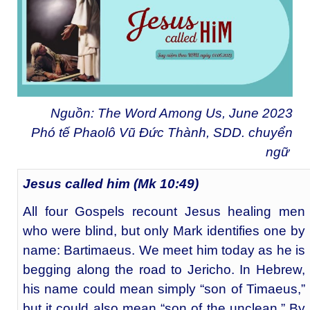
Nguồn: The Word Among Us, June 2023
Phó tế Phaolô Vũ Đức Thành, SDD. chuyển
ngữ
Jesus called him (Mk 10:49)
All four Gospels recount Jesus healing men
who were blind, but only Mark identifies one by
name: Bartimaeus. We meet him today as he is
begging along the road to Jericho. In Hebrew,
his name could mean simply “son of Timaeus,”
but it could also mean “son of the unclean.” By