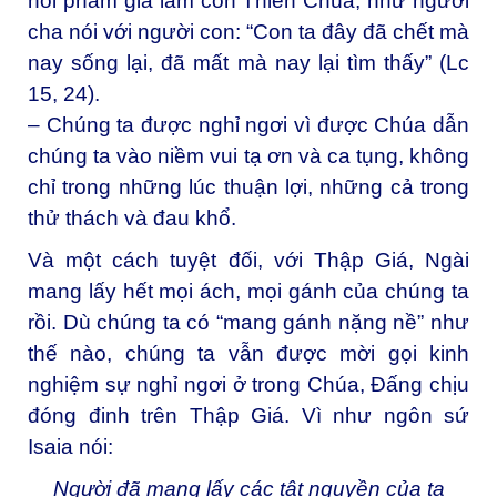
hồi phẩm giá làm con Thiên Chúa, như người
cha nói với người con: “Con ta đây đã chết mà
nay sống lại, đã mất mà nay lại tìm thấy” (Lc
15, 24).
– Chúng ta được nghỉ ngơi vì được Chúa dẫn
chúng ta vào niềm vui tạ ơn và ca tụng, không
chỉ trong những lúc thuận lợi, những cả trong
thử thách và đau khổ.
Và một cách tuyệt đối, với Thập Giá, Ngài
mang lấy hết mọi ách, mọi gánh của chúng ta
rồi. Dù chúng ta có “mang gánh nặng nề” như
thế nào, chúng ta vẫn được mời gọi kinh
nghiệm sự nghỉ ngơi ở trong Chúa, Đấng chịu
đóng đinh trên Thập Giá. Vì như ngôn sứ
Isaia nói:
Người đã mang lấy các tật nguyền của ta