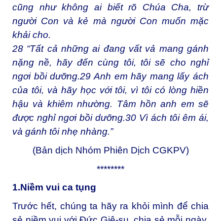
cũng như không ai biết rõ Chúa Cha, trừ
người Con và kẻ mà người Con muốn mặc
khải cho.
28
“Tất cả những ai đang vất vả mang gánh
nặng nề, hãy đến cùng tôi, tôi sẽ cho nghỉ
ngơi bồi dưỡng.
29
Anh em hãy mang lấy ách
của tôi, và hãy học với tôi, vì tôi có lòng hiền
hậu và khiêm nhường. Tâm hồn anh em sẽ
được nghỉ ngơi bồi dưỡng.
30
Vì ách tôi êm ái,
và gánh tôi nhẹ nhàng.”
(Bản dịch Nhóm Phiên Dịch CGKPV)
********
1.Niềm vui ca tụng
Trước hết, chúng ta hãy ra khỏi mình để chia
sẻ niềm vui với Đức Giê-su, chia sẻ mỗi ngày,