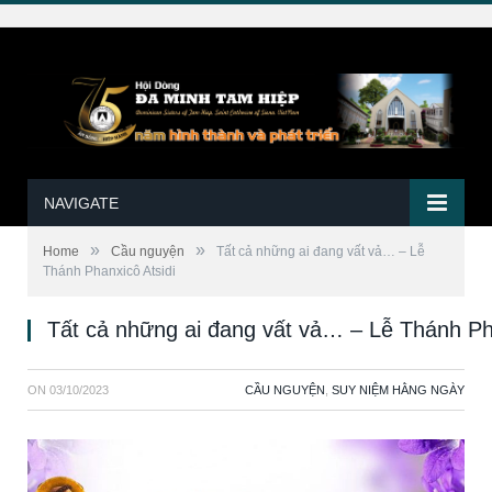
NAVIGATE
»
»
Home
Cầu nguyện
Tất cả những ai đang vất vả… – Lễ
Thánh Phanxicô Atsidi
Tất cả những ai đang vất vả… – Lễ Thánh Pha
ON
03/10/2023
CẦU NGUYỆN
,
SUY NIỆM HẰNG NGÀY