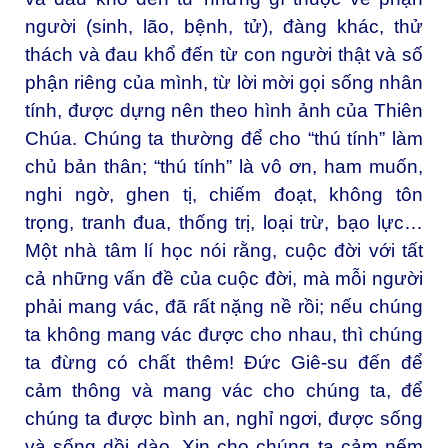
người (sinh, lão, bệnh, tử), đàng khác, thử
thách và đau khổ đến từ con người thật và số
phận riêng của mình, từ lời mời gọi sống nhân
tính, được dựng nên theo hình ảnh của Thiên
Chúa. Chúng ta thường để cho “thú tính” làm
chủ bản thân; “thú tính” là vô ơn, ham muốn,
nghi ngờ, ghen tị, chiếm đoạt, không tôn
trọng, tranh đua, thống trị, loại trừ, bạo lực…
Một nhà tâm lí học nói rằng, cuộc đời với tất
cả những vấn đề của cuộc đời, mà mỗi người
phải mang vác, đã rất nặng nề rồi; nếu chúng
ta không mang vác được cho nhau, thì chúng
ta đừng có chất thêm! Đức Giê-su đến để
cảm thông và mang vác cho chúng ta, để
chúng ta được bình an, nghỉ ngơi, được sống
và sống dồi dào. Xin cho chúng ta cảm nếm