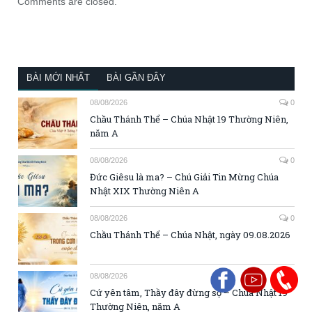
Comments are closed.
BÀI MỚI NHẤT
BÀI GẦN ĐÂY
08/08/2026
0
Chầu Thánh Thể – Chúa Nhật 19 Thường Niên,
năm A
08/08/2026
0
Đức Giêsu là ma? – Chú Giải Tin Mừng Chúa
Nhật XIX Thường Niên A
08/08/2026
0
Chầu Thánh Thể – Chúa Nhật, ngày 09.08.2026
08/08/2026
0
Cứ yên tâm, Thầy đây đừng sợ – Chúa Nhật 19
Thường Niên, năm A