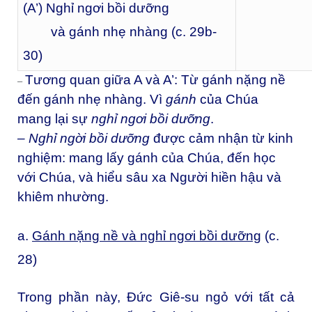
(A’) Nghỉ ngơi bồi dưỡng
và gánh nhẹ nhàng
(c. 29b-
30)
Tương quan giữa A và A’: Từ gánh nặng nề
–
đến gánh nhẹ nhàng. Vì
gánh
của Chúa
mang lại sự
nghỉ ngơi bồi dưỡng
.
– Nghỉ ngời bồi dưỡng
được cảm nhận từ kinh
nghiệm: mang lấy gánh của Chúa, đến học
với Chúa, và hiểu sâu xa Người hiền hậu và
khiêm nhường.
a.
Gánh nặng nề và nghỉ ngơi bồi dưỡng
(c.
28)
Trong phần này, Đức Giê-su ngỏ với tất cả