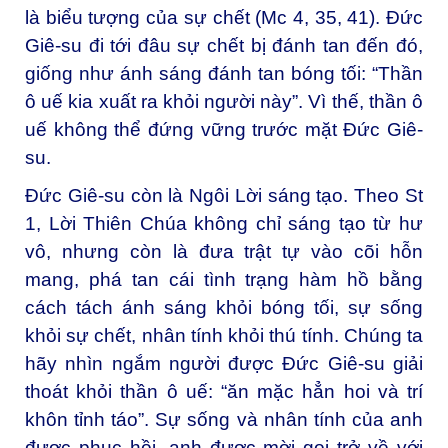
là biểu tượng của sự chết (Mc 4, 35, 41). Đức
Giê-su đi tới đâu sự chết bị đánh tan đến đó,
giống như ánh sáng đánh tan bóng tối: “Thần
ô uế kia xuất ra khỏi người này”. Vì thế, thần ô
uế không thể đứng vững trước mặt Đức Giê-
su.
Đức Giê-su còn là Ngôi Lời sáng tạo. Theo St
1, Lời Thiên Chúa không chỉ sáng tạo từ hư
vô, nhưng còn là đưa trật tự vào cõi hỗn
mang, phá tan cái tình trạng hàm hồ bằng
cách tách ánh sáng khỏi bóng tối, sự sống
khỏi sự chết, nhân tính khỏi thú tính. Chúng ta
hãy nhìn ngắm người được Đức Giê-su giải
thoát khỏi thần ô uế: “ăn mặc hẳn hoi và trí
khôn tỉnh táo”. Sự sống và nhân tính của anh
được phục hồi, anh được mời gọi trở về với