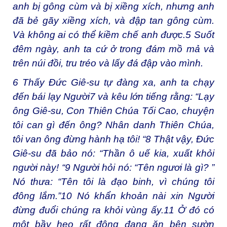
anh bị gông cùm và bị xiềng xích, nhưng anh
đã bẻ gãy xiềng xích, và đập tan gông cùm.
Và không ai có thể kiềm chế anh được.
5
Suốt
đêm ngày, anh ta cứ ở trong đám mồ mả và
trên núi đồi, tru tréo và lấy đá đập vào mình.
6
Thấy Đức Giê-su tự đàng xa, anh ta chạy
đến bái lạy Người
7
và kêu lớn tiếng rằng: “Lạy
ông Giê-su, Con Thiên Chúa Tối Cao, chuyện
tôi can gì đến ông? Nhân danh Thiên Chúa,
tôi van ông đừng hành hạ tôi! “
8
Thật vậy, Đức
Giê-su đã bảo nó: “Thần ô uế kia, xuất khỏi
người này! “
9
Người hỏi nó: “Tên ngươi là gì? ”
Nó thưa: “Tên tôi là đạo binh, vì chúng tôi
đông lắm.”
10
Nó khẩn khoản nài xin Người
đừng đuổi chúng ra khỏi vùng ấy.
11
Ở đó có
một bầy heo rất đông đang ăn bên sườn