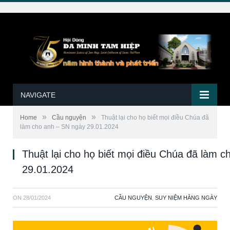
NAVIGATE
»
»
Home
Cầu nguyện
Thuật lại cho họ biết mọi điều Chúa đã
làm cho anh – SN ngày 29.01.2024
Thuật lại cho họ biết mọi điều Chúa đã làm 
29.01.2024
ON
28/01/2024
CẦU NGUYỆN
,
SUY NIỆM HẰNG NGÀY