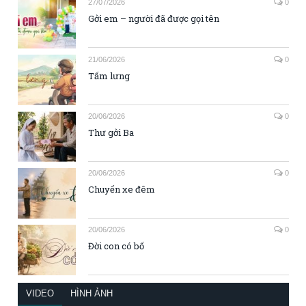
27/07/2026
0
Gởi em – người đã được gọi tên
21/06/2026
0
Tấm lưng
20/06/2026
0
Thư gởi Ba
20/06/2026
0
Chuyến xe đêm
20/06/2026
0
Đời con có bố
VIDEO
HÌNH ẢNH