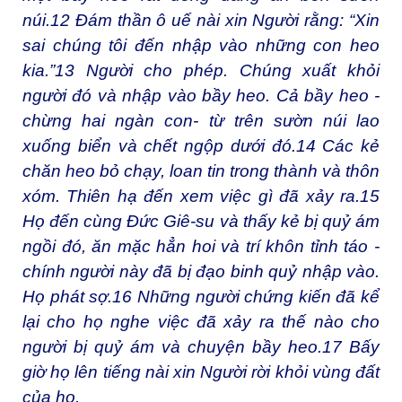
núi.
12
Đám thần ô uế nài xin Người rằng: “Xin
sai chúng tôi đến nhập vào những con heo
kia.”
13
Người cho phép. Chúng xuất khỏi
người đó và nhập vào bầy heo. Cả bầy heo -
chừng hai ngàn con- từ trên sườn núi lao
xuống biển và chết ngộp dưới đó.
14
Các kẻ
chăn heo bỏ chạy, loan tin trong thành và thôn
xóm. Thiên hạ đến xem việc gì đã xảy ra.
15
Họ đến cùng Đức Giê-su và thấy kẻ bị quỷ ám
ngồi đó, ăn mặc hẳn hoi và trí khôn tỉnh táo -
chính người này đã bị đạo binh quỷ nhập vào.
Họ phát sợ.
16
Những người chứng kiến đã kể
lại cho họ nghe việc đã xảy ra thế nào cho
người bị quỷ ám và chuyện bầy heo.
17
Bấy
giờ họ lên tiếng nài xin Người rời khỏi vùng đất
của họ.