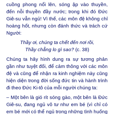
cuồng phong nổi lên, sóng ập vào thuyền,
đến nỗi thuyền đầy nước; trong khi đó Đức
Giê-su vẫn ngủ! Vì thế, các môn đệ không chỉ
hoàng hốt, nhưng còn đánh thức và trách cứ
Người:
Thầy ơi, chúng ta chết đến nơi rồi,
Thầy chẳng lo gì sao?
(c. 38)
Chúng ta hãy hình dung ra sự tương phản
gần như tuyệt đối, để cảm thông với các môn
đệ và cũng để nhận ra kinh nghiệm này cũng
hiện diện trong đời sống đức tin và hành trình
đi theo Đức Ki-tô của mỗi người chúng ta:
– Một bên là gió rít sóng gào, một bên là Đức
Giê-su, đang ngủ vô tư như em bé (vì chỉ có
em bé mới có thể ngủ trong những tình huống