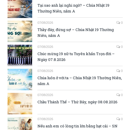
Tại sao anh lại nghi ngờ? – Chúa Nhật 19
Thường Niên, năm A
07/08/2026
0
Thầy đây, đừng sợ! – Chúa Nhật 19 Thường
Niên, năm A
07/08/2026
0
Chúc mừng 19 nữ tu Tuyên khấn Trọn đời –
Ngày 07.8.2026
07/08/2026
0
Chúa luôn ở với ta – Chúa Nhật 19 Thường Niên,
năm A
07/08/2026
0
Chầu Thánh Thể – Thứ Bảy, ngày 08.08.2026
07/08/2026
0
Nếu anh em có lòng tin lớn bằng hạt cải – SN