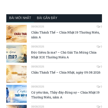
BÀI MỚI NHẤT
BÀI GẦN ĐÂY
08/08/2026
0
Chầu Thánh Thể – Chúa Nhật 19 Thường Niên,
năm A
08/08/2026
0
Đức Giêsu là ma? – Chú Giải Tin Mừng Chúa
Nhật XIX Thường Niên A
08/08/2026
0
Chầu Thánh Thể – Chúa Nhật, ngày 09.08.2026
08/08/2026
0
Cứ yên tâm, Thầy đây đừng sợ – Chúa Nhật 19
Thường Niên, năm A
08/08/2026
0