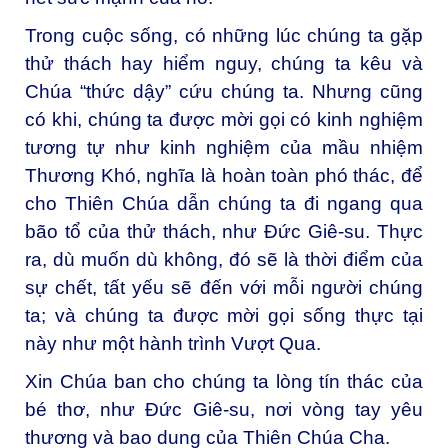
Trong cuộc sống, có những lúc chúng ta gặp
thử thách hay hiểm nguy, chúng ta kêu và
Chúa “thức dậy” cứu chúng ta. Nhưng cũng
có khi, chúng ta được mời gọi có kinh nghiệm
tương tự như kinh nghiệm của mầu nhiệm
Thương Khó, nghĩa là hoàn toàn phó thác, để
cho Thiên Chúa dẫn chúng ta đi ngang qua
bão tổ của thử thách, như Đức Giê-su. Thực
ra, dù muốn dù không, đó sẽ là thời điểm của
sự chết, tất yếu sẽ đến với mỗi người chúng
ta; và chúng ta được mời gọi sống thực tại
này như một hành trình Vượt Qua.
Xin Chúa ban cho chúng ta lòng tín thác của
bé thơ, như Đức Giê-su, nơi vòng tay yêu
thương và bao dung của Thiên Chúa Cha.