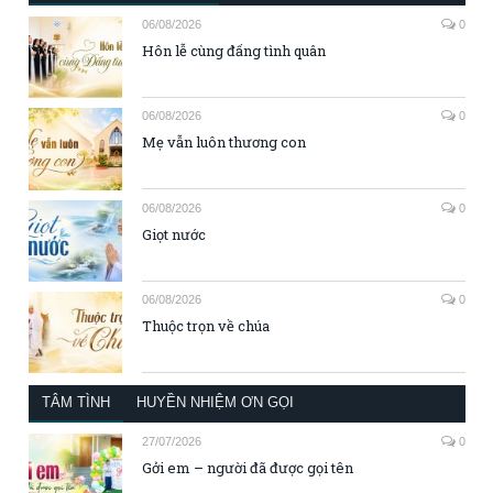
06/08/2026
0
Hôn lễ cùng đấng tình quân
06/08/2026
0
Mẹ vẫn luôn thương con
06/08/2026
0
Giọt nước
06/08/2026
0
Thuộc trọn về chúa
TÂM TÌNH
HUYỀN NHIỆM ƠN GỌI
27/07/2026
0
Gởi em – người đã được gọi tên