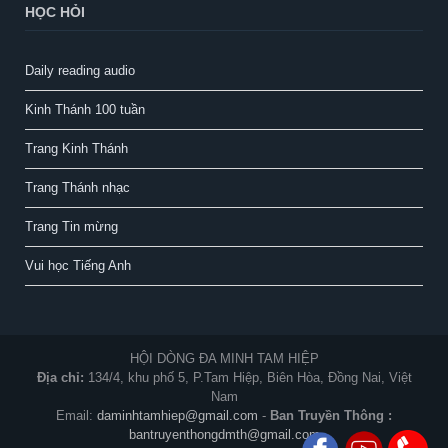
HỌC HỎI
Daily reading audio
Kinh Thánh 100 tuần
Trang Kinh Thánh
Trang Thánh nhạc
Trang Tin mừng
Vui học Tiếng Anh
HỘI DÒNG ĐA MINH TAM HIỆP
Địa chỉ:
134/4, khu phố 5, P.Tam Hiệp, Biên Hòa, Đồng Nai, Việt
Nam
Email:
daminhtamhiep@gmail.com
-
Ban Truyền Thông :
bantruyenthongdmth@gmail.com