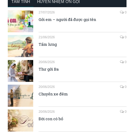
TÂM TÌNH
HUYỀN NHIỆM ƠN GỌI
27/07/2026
0
Gởi em – người đã được gọi tên
21/06/2026
0
Tấm lưng
20/06/2026
0
Thư gởi Ba
20/06/2026
0
Chuyến xe đêm
20/06/2026
0
Đời con có bố