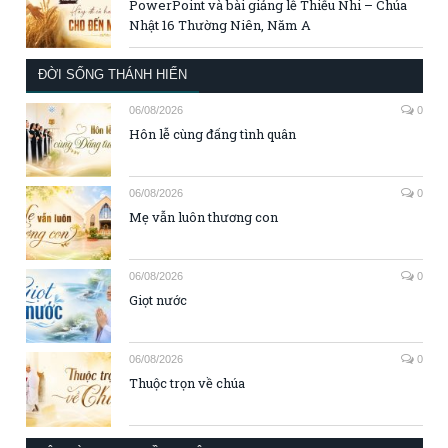
PowerPoint và bài giảng lễ Thiếu Nhi – Chúa
Nhật 16 Thường Niên, Năm A
ĐỜI SỐNG THÁNH HIẾN
06/08/2026
0
Hôn lễ cùng đấng tình quân
06/08/2026
0
Mẹ vẫn luôn thương con
06/08/2026
0
Giọt nước
06/08/2026
0
Thuộc trọn về chúa