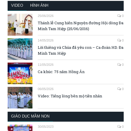
VIDEO
HÌNH ẢNH
25/06/2026
0
Thánh lễ Cung hiến Nguyện đường Hội dòng Đa
Minh Tam Hiệp (25/06/2016)
14/05/2026
0
Lời thiêng và Chúa đã yêu con – Ca đoàn HD. Đa
Minh Tam Hiệp
11/05/2026
0
Ca khúc: 75 năm Hồng Ân
06/05/2026
0
Video: Tiếng lòng bên mộ tiền nhân
GIÁO DỤC MẦM NON
30/05/2023
0