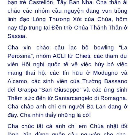
bạn trẻ Castellón, Tây Ban Nha. Cha thân ái
chào các nhóm cầu nguyện đang vun trồng
linh đạo Lòng Thương Xót của Chúa, hôm
nay tập trung tại Đền thờ Chúa Thánh Thần ở
Sassia.
Cha xin chào câu lạc bộ bowling “La
Perosina”, nhóm ACLI từ Chieti, các tham dự
viên Hội nghị quốc tế về việc hủy bỏ việc
mang thai hộ, các tín hữu ở Modugno và
Alcamo, các sinh viên của Trường Bassano
del Grappa “San Giuseppe” và các ứng sinh
Thêm sức đến từ Santarcangelo di Romagna.
Cha chào anh chị em người Ba Lan đang ở
đây. Cha nhìn thấy những lá cờ!
Cha chúc tất cả anh chị em Chúa nhật tốt
lành. Xin đừng quên cầu nguyện cho cha.