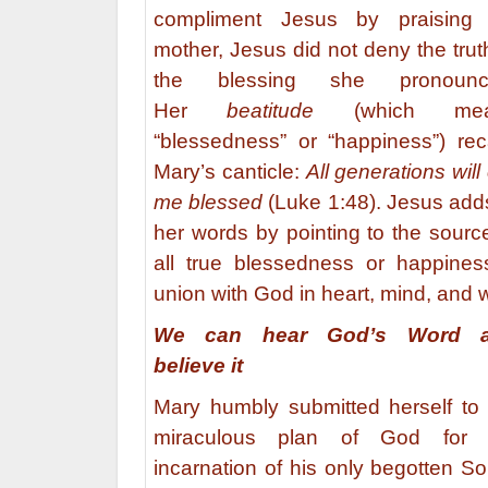
compliment Jesus by praising 
mother, Jesus did not deny the trut
the blessing she pronounc
Her
beatitude
(which mea
“blessedness” or “happiness”) rec
Mary’s canticle:
All generations will 
me blessed
(Luke 1:48). Jesus add
her words by pointing to the sourc
all true blessedness or happines
union with God in heart, mind, and w
We can hear God’s Word 
believe it
Mary humbly submitted herself to
miraculous plan of God for 
incarnation of his only begotten S