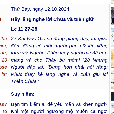
Thứ Bảy, ngày 12.10.2024
t”
Hãy lắng nghe lời Chúa và tuân giữ
Lc 11,27-28
the
27
Khi Đức Giê-su đang giảng dạy, thì giữa
him,
đám đông có một người phụ nữ lên tiếng
ou,
thưa với Người: “Phúc thay người mẹ đã cưu
” 28
mang và cho Thầy bú mớm! “
28
Nhưng
hose
Người đáp lại: “Đúng hơn phải nói rằng:
t!”
Phúc thay kẻ lắng nghe và tuân giữ lời
Thiên Chúa.”
Suy niệm:
ss?
Bạn tìm kiếm ai để yêu mến và khen ngợi?
 to
Khi một người ngưỡng mộ muốn ca ngợi