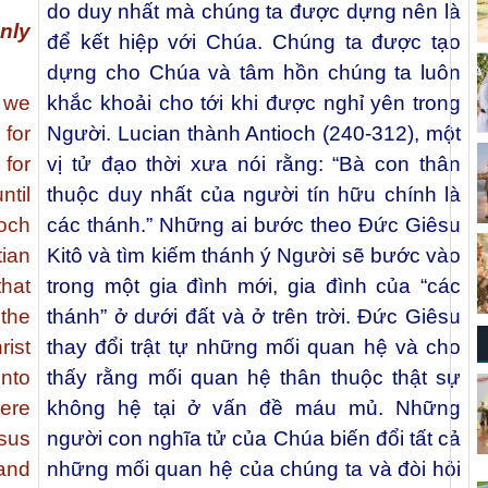
do duy nhất mà chúng ta được dựng nên là
nly
để kết hiệp với Chúa. Chúng ta được tạo
dựng cho Chúa và tâm hồn chúng ta luôn
n we
khắc khoải cho tới khi được nghỉ yên trong
 for
Người. Lucian thành Antioch (240-312), một
for
vị tử đạo thời xưa nói rằng: “Bà con thân
ntil
thuộc duy nhất của người tín hữu chính là
och
các thánh.” Những ai bước theo Đức Giêsu
ian
Kitô và tìm kiếm thánh ý Người sẽ bước vào
that
trong một gia đình mới, gia đình của “các
 the
thánh” ở dưới đất và ở trên trời. Đức Giêsu
rist
thay đổi trật tự những mối quan hệ và cho
into
thấy rằng mối quan hệ thân thuộc thật sự
here
không hệ tại ở vấn đề máu mủ. Những
sus
người con nghĩa tử của Chúa biến đổi tất cả
 and
những mối quan hệ của chúng ta và đòi hỏi