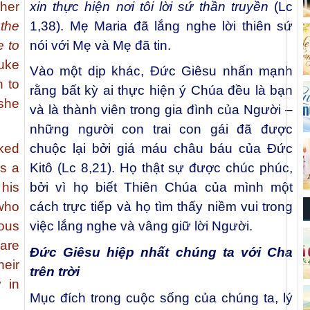
her
xin thực hiện nơi tôi lời sứ thần truyền
(Lc
the
1,38). Mẹ Maria đã lắng nghe lời thiên sứ
e to
nói với Mẹ và Mẹ đã tin.
uke
Vào một dịp khác, Đức Giêsu nhấn mạnh
n to
rằng bất kỳ ai thực hiện ý Chúa đều là bạn
 she
và là thành viên trong gia đình của Người –
những người con trai con gái đã được
ked
chuộc lại bởi giá máu châu báu của Đức
is a
Kitô (Lc 8,21). Họ thật sự được chúc phúc,
his
bởi vì họ biết Thiên Chúa của mình một
who
cách trực tiếp và họ tìm thấy niềm vui trong
ous
việc lắng nghe và vâng giữ lời Người.
 are
Đức Giêsu hiệp nhất chúng ta với Cha
heir
trên trời
 in
Mục đích trong cuộc sống của chúng ta, lý