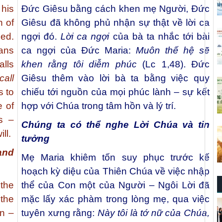
his
Đức Giêsu bằng cách khen mẹ Người, Đức
h of
Giêsu đã không phủ nhận sự thật về lời ca
ed.
ngợi đó.
Lời ca ngợi
của bà ta nhắc tới bài
ns
ca ngợi của Đức Maria:
Muôn thế hệ sẽ
alls
khen rằng tôi diễm phúc
(Lc 1,48). Đức
call
Giêsu thêm vào lời bà ta bằng việc quy
s to
chiếu tới nguồn của mọi phúc lành – sự kết
e of
hợp với Chúa trong tâm hồn và lý trí.
s –
Chúng ta có thể nghe Lời Chúa và tin
ill.
tưởng
and
Mẹ Maria khiêm tốn suy phục trước kế
hoạch kỳ diệu của Thiên Chúa về việc nhập
 the
thể của Con một của Người – Ngôi Lời đã
the
mặc lấy xác phàm trong lòng mẹ, qua việc
on –
tuyên xưng rằng:
Này tôi là tớ nữ của Chúa,