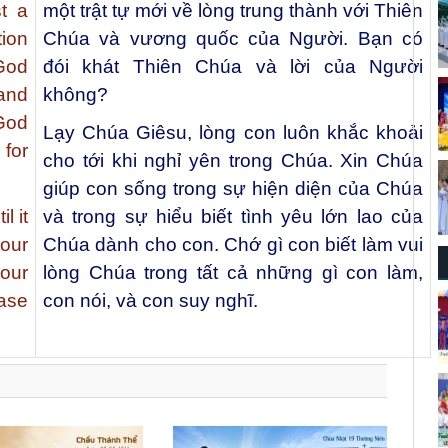
st a
một trật tự mới về lòng trung thành với Thiên
tion
Chúa và vương quốc của Người. Bạn có
God
đói khát Thiên Chúa và lời của Người
 and
không?
 God
Lạy Chúa Giêsu, lòng con luôn khắc khoải
for
cho tới khi nghỉ yên trong Chúa. Xin Chúa
giúp con sống trong sự hiện diện của Chúa
l it
và trong sự hiểu biết tình yêu lớn lao của
your
Chúa dành cho con. Chớ gì con biết làm vui
your
lòng Chúa trong tất cả những gì con làm,
ease
con nói, và con suy nghĩ.