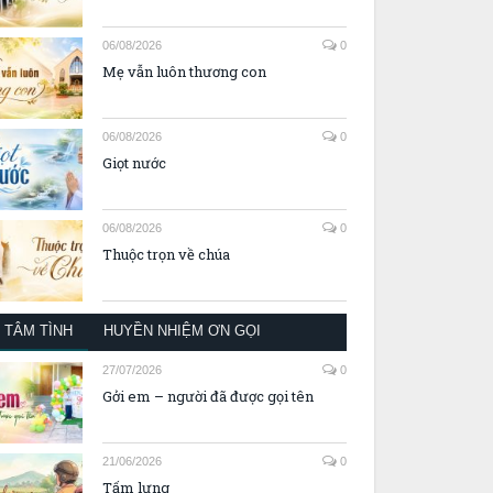
06/08/2026
0
Mẹ vẫn luôn thương con
06/08/2026
0
Giọt nước
06/08/2026
0
Thuộc trọn về chúa
TÂM TÌNH
HUYỀN NHIỆM ƠN GỌI
27/07/2026
0
Gởi em – người đã được gọi tên
21/06/2026
0
Tấm lưng