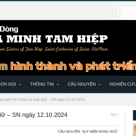
ƠN GỌI
THÔNG TIN
CẦU NGUYỆN
NGHIÊN CỨ
ng nghe lời Chúa và tuân giữ – SN ngày 12.10.2024
giữ – SN ngày 12.10.2024
0
CẦU NGUYỆN
,
SUY NIỆM SONG NGỮ