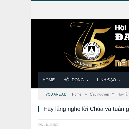
HOME
HỘI DÒNG
LINH ĐẠO
»
»
YOU ARE AT:
Home
Cầu nguyện
Hãy lắ
Hãy lắng nghe lời Chúa và tuân 
ON
11/10/2024