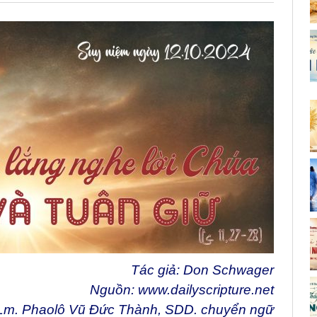
Tác giả: Don Schwager
Nguồn:
www.dailyscripture.net
Lm. Phaolô Vũ Đức Thành, SDD. chuyển ngữ