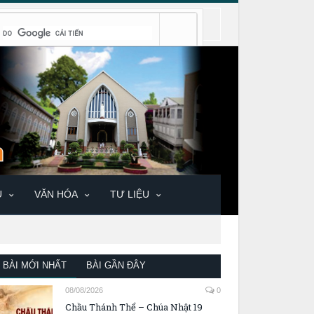
U
VĂN HÓA
TƯ LIỆU
BÀI MỚI NHẤT
BÀI GẦN ĐÂY
08/08/2026
0
Chầu Thánh Thể – Chúa Nhật 19