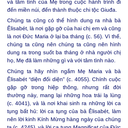
và tâm tình của Mẹ trong cuộc hành trình đi
đến miền núi, đến thành thuộc chi tộc Giuđa.
Chúng ta cũng có thể hình dung ra nhà bà
Êlisabét, là nơi gặp gỡ của hai chị em và cũng
là nơi Đức Maria ở lại ba tháng (c. 56). Vì thế,
chúng ta cũng nên chúng ta cũng nên hình
dung ra trong suốt ba tháng ở nhà người chị
họ, Mẹ đã làm những gì và với tâm tình nào.
Chúng ta hãy nhìn ngắm Mẹ Maria và bà
Êlisabét “diện đối diện” (c. 4055). Chính cuộc
gặp gỡ trong hiệp thông, nhưng rất đời
thường này, mang lại những hoa trái lạ lùng
(c. 4041), và là nơi khai sinh ra những lời ca
tụng bất hủ: lời ca tụng của bà Êlisabét, làm
nên lời kinh Kính Mừng hàng ngày của chúng
ta (c. 4245), và lời ca tụng
Magnificat
của Đức