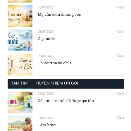
06/08/2026
0
Mẹ vẫn luôn thương con
06/08/2026
0
Giọt nước
06/08/2026
0
Thuộc trọn về chúa
TÂM TÌNH
HUYỀN NHIỆM ƠN GỌI
27/07/2026
0
Gởi em – người đã được gọi tên
21/06/2026
0
Tấm lưng