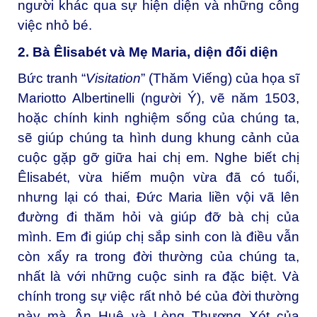
người khác qua sự hiện diện và những công
việc nhỏ bé.
2. Bà Êlisabét và Mẹ Maria, diện đối diện
Bức tranh “
Visitation
” (Thăm Viếng) của họa sĩ
Mariotto Albertinelli (người Ý), vẽ năm 1503,
hoặc chính kinh nghiệm sống của chúng ta,
sẽ giúp chúng ta hình dung khung cảnh của
cuộc gặp gỡ giữa hai chị em. Nghe biết chị
Êlisabét, vừa hiếm muộn vừa đã có tuổi,
nhưng lại có thai, Đức Maria liền vội vã lên
đường đi thăm hỏi và giúp đỡ bà chị của
mình. Em đi giúp chị sắp sinh con là điều vẫn
còn xẩy ra trong đời thường của chúng ta,
nhất là với những cuộc sinh ra đặc biệt. Và
chính trong sự việc rất nhỏ bé của đời thường
này mà Ân Huệ và Lòng Thương Xót của