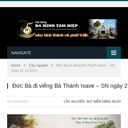
NAVIGATE
»
»
Home
Cầu nguyện
Đức Bà đi viếng Bà Thánh Isave – SN
ngày 21.12.2024
Đức Bà đi viếng Bà Thánh Isave – SN ngày 
ON
20/12/2024
CẦU NGUYỆN
,
SUY NIỆM HẰNG NGÀY