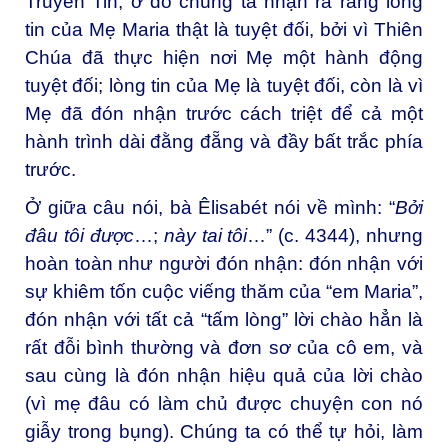
Truyền Tin, ở đó chúng ta nhận ra rằng lòng
tin của Mẹ Maria thật là tuyệt đối, bởi vì Thiên
Chúa đã thực hiện nơi Mẹ một hành động
tuyệt đối; lòng tin của Mẹ là tuyệt đối, còn là vì
Mẹ đã đón nhận trước cách triệt để cả một
hành trình dài đằng đẵng và đầy bất trắc phía
trước.
Ở giữa câu nói, bà Êlisabét nói về mình: “
Bởi
đâu tôi được
…;
này tai tôi
…” (c. 4344), nhưng
hoàn toàn như người đón nhận: đón nhận với
sự khiêm tốn cuộc viếng thăm của “em Maria”,
đón nhận với tất cả “tấm lòng” lời chào hẳn là
rất đỗi bình thường và đơn sơ của cô em, và
sau cùng là đón nhận hiệu quả của lời chào
(vì mẹ đâu có làm chủ được chuyện con nó
giẫy trong bụng). Chúng ta có thể tự hỏi, làm