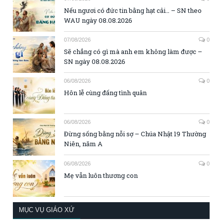
Nếu ngươi có đức tin bằng hạt cải… – SN theo
WAU ngày 08.08.2026
07/08/2026
0
Sẽ chẳng có gì mà anh em không làm được –
SN ngày 08.08.2026
06/08/2026
0
Hôn lễ cùng đấng tình quân
06/08/2026
0
Đừng sống bằng nỗi sợ – Chúa Nhật 19 Thường
Niên, năm A
06/08/2026
0
Mẹ vẫn luôn thương con
MỤC VỤ GIÁO XỨ