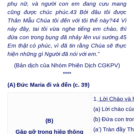
phụ nữ, và người con em đang cưu mang
cũng được chúc phúc.
43
Bởi đâu tôi được
Thân Mẫu Chúa tôi đến với tôi thế này?
44
Vì
này đây, tai tôi vừa nghe tiếng em chào, thì
đứa con trong bụng đã nhảy lên vui sướng.
45
Em thật có phúc, vì đã tin rằng Chúa sẽ thực
hiện những gì Người đã nói với em.”
(Bản dịch của Nhóm Phiên Dịch CGKPV)
****
(A) Đức Maria đi và đến (c. 39)
1.
Lời Chào và h
(a) Lời chào củ
(b) Đứa con tro
(B)
(a’) Tràn đầy T
Gặp gỡ trong hiệp thông