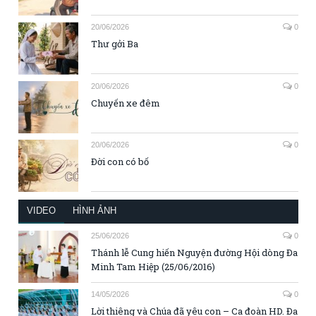
20/06/2026
0
Thư gởi Ba
20/06/2026
0
Chuyến xe đêm
20/06/2026
0
Đời con có bố
VIDEO
HÌNH ẢNH
25/06/2026
0
Thánh lễ Cung hiến Nguyện đường Hội dòng Đa
Minh Tam Hiệp (25/06/2016)
14/05/2026
0
Lời thiêng và Chúa đã yêu con – Ca đoàn HD. Đa