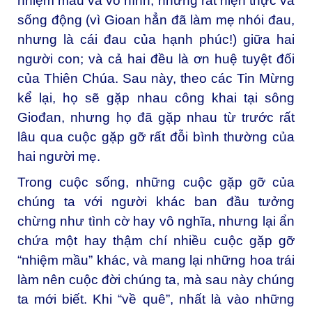
nhiệm mầu và vô hình, nhưng rất hiện thực và
sống động (vì Gioan hẳn đã làm mẹ nhói đau,
nhưng là cái đau của hạnh phúc!) giữa hai
người con; và cả hai đều là ơn huệ tuyệt đối
của Thiên Chúa. Sau này, theo các Tin Mừng
kể lại, họ sẽ gặp nhau công khai tại sông
Giođan, nhưng họ đã gặp nhau từ trước rất
lâu qua cuộc gặp gỡ rất đỗi bình thường của
hai người mẹ.
Trong cuộc sống, những cuộc gặp gỡ của
chúng ta với người khác ban đầu tưởng
chừng như tình cờ hay vô nghĩa, nhưng lại ẩn
chứa một hay thậm chí nhiều cuộc gặp gỡ
“nhiệm mầu” khác, và mang lại những hoa trái
làm nên cuộc đời chúng ta, mà sau này chúng
ta mới biết. Khi “về quê”, nhất là vào những