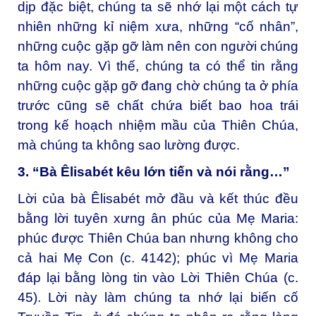
dịp đặc biệt, chúng ta sẽ nhớ lại một cách tự
nhiên những kỉ niệm xưa, những “cố nhân”,
những cuộc gặp gỡ làm nên con người chúng
ta hôm nay. Vì thế, chúng ta có thể tin rằng
những cuộc gặp gỡ đang chờ chúng ta ở phía
trước cũng sẽ chất chứa biết bao hoa trái
trong kế hoạch nhiệm mầu của Thiên Chúa,
mà chúng ta không sao lường được.
3. “Bà Êlisabét kêu lớn tiến và nói rằng…”
Lời của bà Êlisabét mở đầu và kết thúc đều
bằng lời tuyên xưng ân phúc của Mẹ Maria:
phúc được Thiên Chúa ban nhưng không cho
cả hai Mẹ Con (c. 4142); phúc vì Mẹ Maria
đáp lại bằng lòng tin vào Lời Thiên Chúa (c.
45). Lời này làm chúng ta nhớ lại biến cố