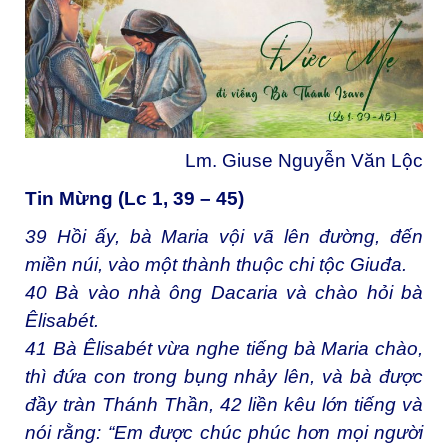
Lm. Giuse Nguyễn Văn Lộc
Tin Mừng (Lc 1, 39 – 45)
39
Hồi ấy, bà Maria vội vã lên đường, đến
miền núi, vào một thành thuộc chi tộc Giuđa.
40
Bà vào nhà ông Dacaria và chào hỏi bà
Êlisabét.
41
Bà Êlisabét vừa nghe tiếng bà Maria chào,
thì đứa con trong bụng nhảy lên, và bà được
đầy tràn Thánh Thần,
42
liền kêu lớn tiếng và
nói rằng: “Em được chúc phúc hơn mọi người