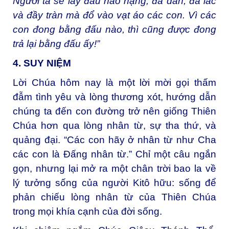
Người ta sẽ lấy đấu hảo hạng, đã dằn, đã lắc
và đầy tràn mà đổ vào vạt áo các con. Vì các
con đong bằng đấu nào, thì cũng được đong
trả lại bằng đấu ấy!”
4. SUY NIỆM
Lời Chúa hôm nay là một lời mời gọi thấm
đẫm tình yêu và lòng thương xót, hướng dẫn
chúng ta đến con đường trở nên giống Thiên
Chúa hơn qua lòng nhân từ, sự tha thứ, và
quảng đại. “Các con hãy ở nhân từ như Cha
các con là Đấng nhân từ.” Chỉ một câu ngắn
gọn, nhưng lại mở ra một chân trời bao la về
lý tưởng sống của người Kitô hữu: sống để
phản chiếu lòng nhân từ của Thiên Chúa
trong mọi khía cạnh của đời sống.