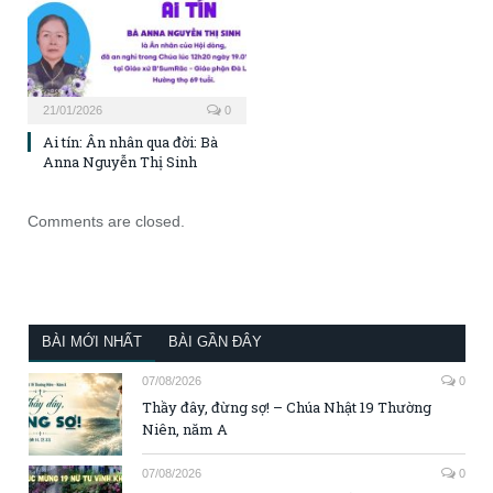
21/01/2026
0
Ai tín: Ân nhân qua đời: Bà
Anna Nguyễn Thị Sinh
Comments are closed.
BÀI MỚI NHẤT
BÀI GẦN ĐÂY
07/08/2026
0
Thầy đây, đừng sợ! – Chúa Nhật 19 Thường
Niên, năm A
07/08/2026
0