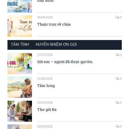
Giọt nước
06/08/2026
0
Thuộc trọn về chúa
TÂM TÌNH
HUYỀN NHIỆM ƠN GỌI
27/07/2026
0
Gởi em – người đã được gọi tên
21/06/2026
0
Tấm lưng
20/06/2026
0
Thư gởi Ba
20/06/2026
0