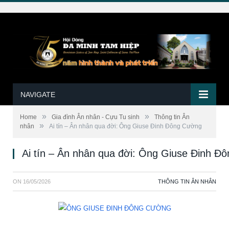
NAVIGATE
»
»
Home
Gia đình Ân nhân - Cựu Tu sinh
Thông tin Ân
»
nhân
Ai tín – Ân nhân qua đời: Ông Giuse Đinh Đông Cường
Ai tín – Ân nhân qua đời: Ông Giuse Đinh Đ
ON
16/05/2026
THÔNG TIN ÂN NHÂN