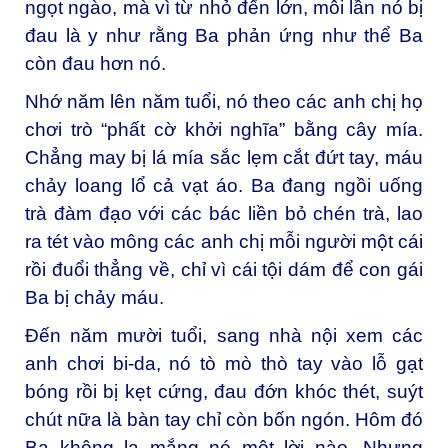
ngọt ngào, mà vì từ nhỏ đến lớn, mỗi lần nó bị
đau là y như rằng Ba phản ứng như thể Ba
còn đau hơn nó.
Nhớ năm lên năm tuổi, nó theo các anh chị họ
chơi trò “phất cờ khởi nghĩa” bằng cây mía.
Chẳng may bị lá mía sắc lẹm cắt đứt tay, máu
chảy loang lổ cả vạt áo. Ba đang ngồi uống
trà đàm đạo với các bác liền bỏ chén trà, lao
ra tét vào mông các anh chị mỗi người một cái
rồi đuổi thẳng về, chỉ vì cái tội dám để con gái
Ba bị chảy máu.
Đến năm mười tuổi, sang nhà nội xem các
anh chơi bi-da, nó tò mò thò tay vào lỗ gạt
bóng rồi bị kẹt cứng, đau đớn khóc thét, suýt
chút nữa là bàn tay chỉ còn bốn ngón. Hôm đó
Ba không la mắng nó một lời nào. Nhưng