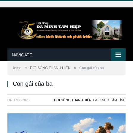
NAVIGATE
»
»
Home
ĐỜI SỐNG THÁNH HIẾN
Con gái của ba
Con gái của ba
ON
17/06/2026
ĐỜI SỐNG THÁNH HIẾN
,
GÓC NHỎ TÂM TÌNH