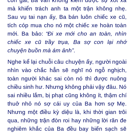
con gái, Ba vẫn không kiềm được sự xót xa
mà khiển trách anh ta một trận không nhẹ.
Sau vụ tai nạn ấy, Ba bán luôn chiếc xe cũ,
tích cóp mua cho nó một chiếc xe hoàn toàn
mới. Ba bảo:
“Đi xe mới cho an toàn, nhìn
chiếc xe cũ trầy trụa, Ba sợ con lại nhớ
chuyện buồn mà ám ảnh”
.
Nghe kể lại chuỗi câu chuyện ấy, người ngoài
nhìn vào chắc hẳn sẽ nghĩ nó ngỗ nghịch,
toàn người khác sai còn nó thì được nuông
chiều sinh hư. Nhưng không phải vậy đâu. Nó
sai nhiều lắm, bị phạt cũng không ít, thậm chí
thuở nhỏ nó sợ cái uy của Ba hơn sợ Mẹ.
Nhưng một điều kỳ diệu là, khi thời gian trôi
qua, những trận đòn roi hay những lời răn đe
nghiêm khắc của Ba đều bay biến sạch sẽ