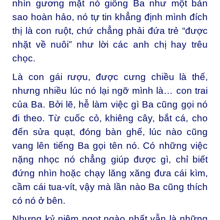
nhìn gương mặt nó giống Ba như một bản
sao hoàn hảo, nó tự tin khẳng định mình đích
thị là con ruột, chứ chẳng phải đứa trẻ “được
nhặt về nuôi” như lời các anh chị hay trêu
chọc.
Là con gái rượu, được cưng chiều là thế,
nhưng nhiều lúc nó lại ngỡ mình là… con trai
của Ba. Bởi lẽ, hễ làm việc gì Ba cũng gọi nó
đi theo. Từ cuốc cỏ, khiêng cây, bắt cá, cho
đến sửa quạt, đóng bàn ghế, lúc nào cũng
vang lên tiếng Ba gọi tên nó. Có những việc
nặng nhọc nó chẳng giúp được gì, chỉ biết
đứng nhìn hoặc chạy lăng xăng đưa cái kìm,
cầm cái tua-vít, vậy mà lần nào Ba cũng thích
có nó ở bên.
Nhưng kỷ niệm ngọt ngào nhất vẫn là những