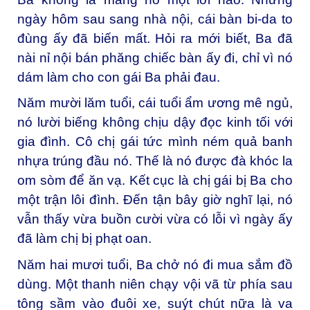
ngày hôm sau sang nhà nội, cái bàn bi-da to
đùng ấy đã biến mất. Hỏi ra mới biết, Ba đã
nài nỉ nội bán phăng chiếc bàn ấy đi, chỉ vì nó
dám làm cho con gái Ba phải đau.
Năm mười lăm tuổi, cái tuổi ẩm ương mê ngủ,
nó lười biếng không chịu dậy đọc kinh tối với
gia đình. Cô chị gái tức mình ném quả banh
nhựa trúng đầu nó. Thế là nó được đà khóc la
om sòm để ăn vạ. Kết cục là chị gái bị Ba cho
một trận lôi đình. Đến tận bây giờ nghĩ lại, nó
vẫn thấy vừa buồn cười vừa có lỗi vì ngày ấy
đã làm chị bị phạt oan.
Năm hai mươi tuổi, Ba chở nó đi mua sắm đồ
dùng. Một thanh niên chạy vội vã từ phía sau
tông sầm vào đuôi xe, suýt chút nữa là va