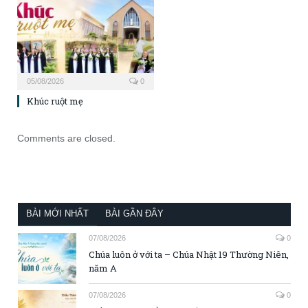
05/08/2026
0
Khúc ruột mẹ
Comments are closed.
BÀI MỚI NHẤT
BÀI GẦN ĐÂY
07/08/2026
0
Chúa luôn ở với ta – Chúa Nhật 19 Thường Niên,
năm A
07/08/2026
0