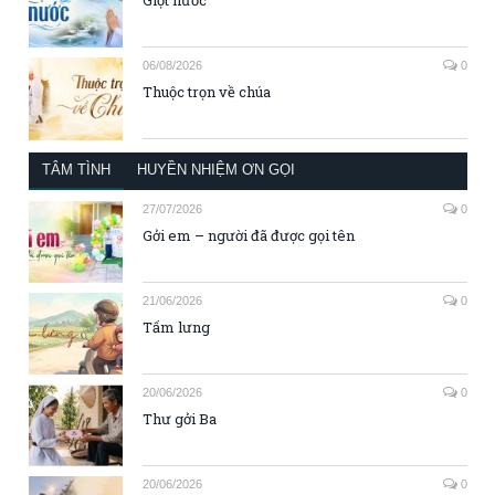
Giọt nước
06/08/2026
0
Thuộc trọn về chúa
TÂM TÌNH
HUYỀN NHIỆM ƠN GỌI
27/07/2026
0
Gởi em – người đã được gọi tên
21/06/2026
0
Tấm lưng
20/06/2026
0
Thư gởi Ba
20/06/2026
0