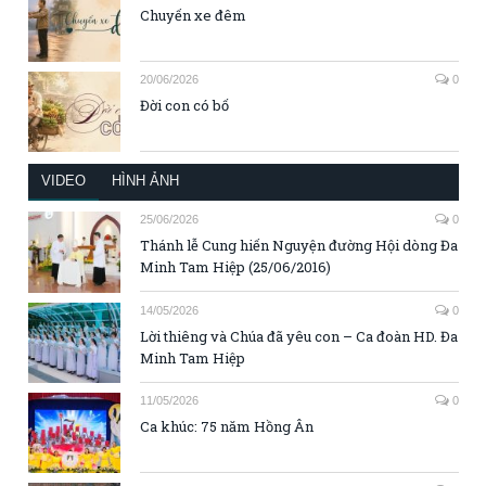
Chuyến xe đêm
20/06/2026
0
Đời con có bố
VIDEO
HÌNH ẢNH
25/06/2026
0
Thánh lễ Cung hiến Nguyện đường Hội dòng Đa
Minh Tam Hiệp (25/06/2016)
14/05/2026
0
Lời thiêng và Chúa đã yêu con – Ca đoàn HD. Đa
Minh Tam Hiệp
11/05/2026
0
Ca khúc: 75 năm Hồng Ân