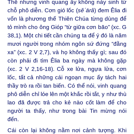
Thế nhưng vinh quang ấy không nảy sinh từ
chỗ phô diễn. Cơn gió lốc (
sĕʿārâ
) đem Êlia đi
vốn là phương thế Thiên Chúa từng dùng để
tỏ mình cho ông Gióp “từ giữa cơn bão” (xc. G
38,1). Một chi tiết cần chúng ta để ý đó là năm
mươi người trong nhóm ngôn sứ đứng “đằng
xa” (xc. 2 V 2,7), và họ không thấy gì; sau đó
còn phải đi tìm Êlia ba ngày mà không gặp
(xc. 2 V 2,16-18). Cỗ xe lửa, ngựa lửa, cơn
lốc, tất cả những cái ngoạn mục ấy tách hai
thầy trò ra rồi tan biến. Có thể nói, vinh quang
phô diễn chỉ lóe lên một khắc rồi tắt, y như thù
lao đã được trả cho kẻ nào cốt làm để cho
người ta thấy, như trong bài Tin mừng nói
đến.
Cái còn lại không nằm nơi cảnh tượng. Khi