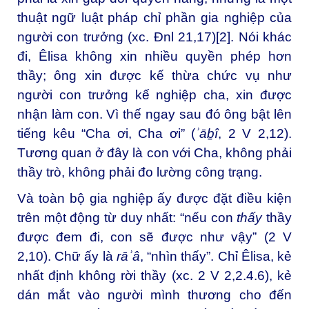
thuật ngữ luật pháp chỉ phần gia nghiệp của
người con trưởng (xc. Đnl 21,17)
[2]
. Nói khác
đi, Êlisa không xin nhiều quyền phép hơn
thầy; ông xin được kế thừa chức vụ như
người con trưởng kế nghiệp cha, xin được
nhận làm con. Vì thế ngay sau đó ông bật lên
tiếng kêu “Cha ơi, Cha ơi” (
ʾāḇî
, 2 V 2,12).
Tương quan ở đây là con với Cha, không phải
thầy trò, không phải đo lường công trạng.
Và toàn bộ gia nghiệp ấy được đặt điều kiện
trên một động từ duy nhất: “nếu con
thấy
thầy
được đem đi, con sẽ được như vậy” (2 V
2,10). Chữ ấy là
rāʾâ
, “nhìn thấy”. Chỉ Êlisa, kẻ
nhất định không rời thầy (xc. 2 V 2,2.4.6), kẻ
dán mắt vào người mình thương cho đến