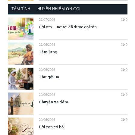
TÂM TÌNH
HUYỀN NHIỆM ƠN GỌI
27/07/2026
0
Gởi em – người đã được gọi tên
21/06/2026
0
Tấm lưng
20/06/2026
0
Thư gởi Ba
20/06/2026
0
Chuyến xe đêm
20/06/2026
0
Đời con có bố