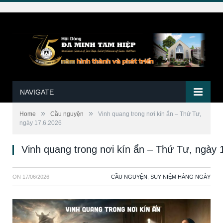
NAVIGATE
»
»
Home
Cầu nguyện
Vinh quang trong nơi kín ẩn – Thứ Tư,
ngày 17.6.2026
Vinh quang trong nơi kín ẩn – Thứ Tư, ngày 
ON
17/06/2026
CẦU NGUYỆN
,
SUY NIỆM HẰNG NGÀY