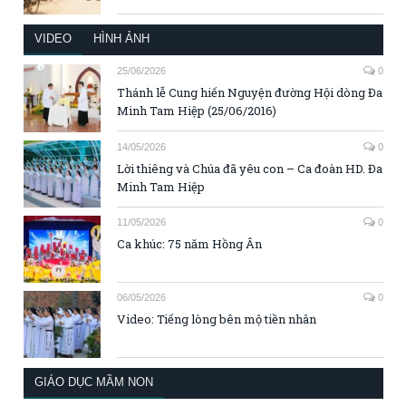
VIDEO
HÌNH ẢNH
25/06/2026
0
Thánh lễ Cung hiến Nguyện đường Hội dòng Đa
Minh Tam Hiệp (25/06/2016)
14/05/2026
0
Lời thiêng và Chúa đã yêu con – Ca đoàn HD. Đa
Minh Tam Hiệp
11/05/2026
0
Ca khúc: 75 năm Hồng Ân
06/05/2026
0
Video: Tiếng lòng bên mộ tiền nhân
GIÁO DỤC MẦM NON