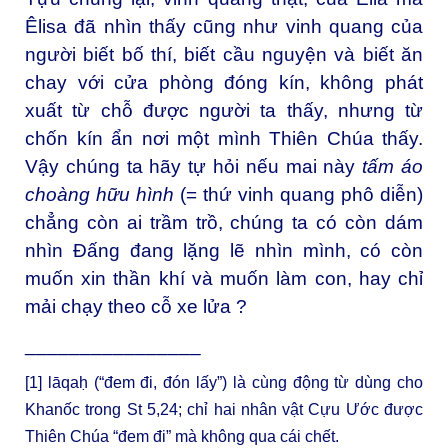
Êlisa đã nhìn thấy cũng như vinh quang của
người biết bố thí, biết cầu nguyện và biết ăn
chay với cửa phòng đóng kín, không phát
xuất từ chỗ được người ta thấy, nhưng từ
chốn kín ẩn nơi một mình Thiên Chúa thấy.
Vậy chúng ta hãy tự hỏi nếu mai này
tấm áo
choàng hữu hình
(= thứ vinh quang phô diễn)
chẳng còn ai trầm trồ, chúng ta có còn dám
nhìn Đấng đang lặng lẽ nhìn mình, có còn
muốn xin thần khí và muốn làm con, hay chỉ
mải chạy theo cỗ xe lửa ?
________________
[1]
lāqaḥ (“đem đi, đón lấy”) là cùng động từ dùng cho
Khanốc trong St 5,24; chỉ hai nhân vật Cựu Ước được
Thiên Chúa “đem đi” mà không qua cái chết.