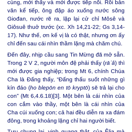
cùng, mới thấy và mới được tiếp nối. Rồi bản
văn kể tiếp, ông đập áo xuống nước sông
Giođan, nước rẽ ra, lặp lại cử chỉ Môsê và
Giôsuê thuở trước (xc. Xh 14,21-22; Gs 3,14-
17). Như thế, ơn kế vị là có thật, nhưng ơn ấy
chỉ đến sau cái nhìn thầm lặng mà chăm chú.
Đến đây, nhịp cầu sang Tin Mừng đã mở sẵn.
Trong 2 V 2, người môn đệ phải thấy (
rāʾâ
) thì
mới được gia nghiệp; trong Mt 6, chính Chúa
Cha là Đấng thấy, “Đấng thấu suốt những gì
kín đáo (
ho blepōn en tō kryptō
) sẽ trả lại cho
con” (Mt 6,4.6.18)
[3]
. Một bên là cái nhìn của
con cắm vào thầy, một bên là cái nhìn của
Cha cúi xuống con; cả hai đều diễn ra xa đám
đông, trong khoảng lặng chỉ hai người biết.
Tựu chung lại, vinh quang thật, của Êlia mà