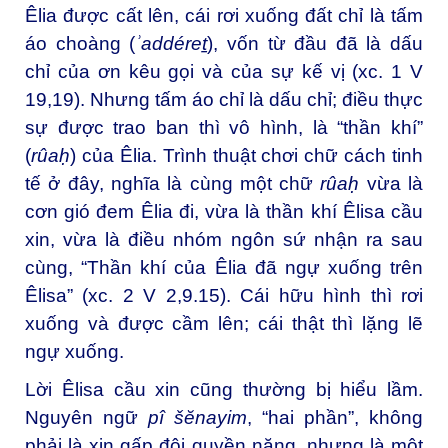
Êlia được cất lên, cái rơi xuống đất chỉ là tấm
áo choàng (
ʾaddéreṯ
), vốn từ đầu đã là dấu
chỉ của ơn kêu gọi và của sự kế vị (xc. 1 V
19,19). Nhưng tấm áo chỉ là dấu chỉ; điều thực
sự được trao ban thì vô hình, là “thần khí”
(
rûaḥ
) của Êlia. Trình thuật chơi chữ cách tinh
tế ở đây, nghĩa là cùng một chữ
rûaḥ
vừa là
cơn gió đem Êlia đi, vừa là thần khí Êlisa cầu
xin, vừa là điều nhóm ngôn sứ nhận ra sau
cùng, “Thần khí của Êlia đã ngự xuống trên
Êlisa” (xc. 2 V 2,9.15). Cái hữu hình thì rơi
xuống và được cầm lên; cái thật thì lặng lẽ
ngự xuống.
Lời Êlisa cầu xin cũng thường bị hiểu lầm.
Nguyên ngữ
pî šĕnayim
, “hai phần”, không
phải là xin gấp đôi quyền năng, nhưng là một