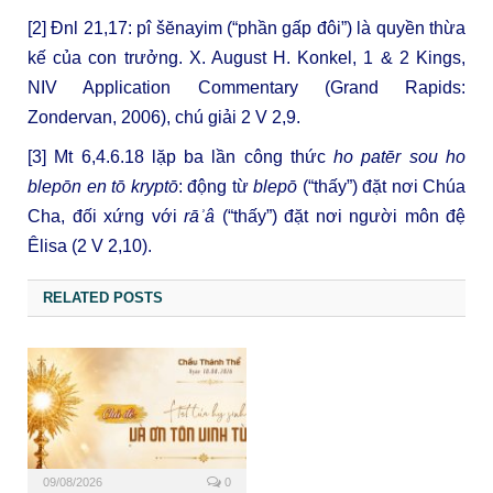
[2]
Đnl 21,17: pî šĕnayim (“phần gấp đôi”) là quyền thừa
kế của con trưởng. X. August H. Konkel, 1 & 2 Kings,
NIV Application Commentary (Grand Rapids:
Zondervan, 2006), chú giải 2 V 2,9.
[3]
Mt 6,4.6.18 lặp ba lần công thức
ho patēr sou ho
blepōn en tō kryptō
: động từ
blepō
(“thấy”) đặt nơi Chúa
Cha, đối xứng với
rāʾâ
(“thấy”) đặt nơi người môn đệ
Êlisa (2 V 2,10).
RELATED POSTS
09/08/2026
0