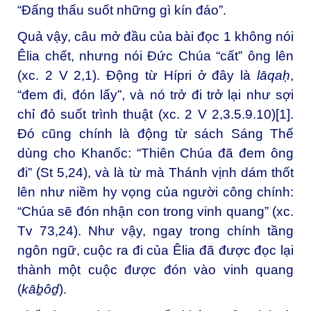
“Đấng thấu suốt những gì kín đáo”.
Quả vậy, câu mở đầu của bài đọc 1 không nói
Êlia chết, nhưng nói Đức Chúa “cất” ông lên
(xc. 2 V 2,1). Động từ Hípri ở đây là
lāqaḥ
,
“đem đi, đón lấy”, và nó trở đi trở lại như sợi
chỉ đỏ suốt trình thuật (xc. 2 V 2,3.5.9.10)
[1]
.
Đó cũng chính là động từ sách Sáng Thế
dùng cho Khanốc: “Thiên Chúa đã đem ông
đi” (St 5,24), và là từ mà Thánh vịnh dám thốt
lên như niềm hy vọng của người công chính:
“Chúa sẽ đón nhận con trong vinh quang” (xc.
Tv 73,24). Như vậy, ngay trong chính tầng
ngôn ngữ, cuộc ra đi của Êlia đã được đọc lại
thành một cuộc được đón vào vinh quang
(
kāḇôḏ
).