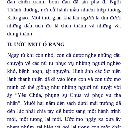
đạn chiến tranh, bom đạn đã tàn phá đi Ngôi
Thánh đường, nơi cử hành mầu nhiệm hiệp thông
Kitô giáo. Một thời gian khá lâu người ta tìm được
những dấu tích đó là chén thánh và những vật
dụng thánh.
II. ƯỚC MƠ LÓ RẠNG
Ngay từ khi còn nhỏ, con đã được nghe những câu
chuyện về các nữ tu phục vụ những người nghèo
khó, bệnh hoạn, tật nguyền. Hình ảnh các Sơ hiền
lành thánh thiện đã đi vào lòng con và con ước mơ
mình có thể giống như những người nữ tuyệt vời
ấy “Yêu Chúa, phụng sự Chúa và phục vụ tha
nhân”. Mười hai năm đèn sách dưới mái trường đã
đến lúc phải chia tay để bước sang một hành trình
mới, một tương lai mới. Ước mơ ngày xa xưa ấy
nhem nhúm, tái hiện và gợi lại trong con một khát