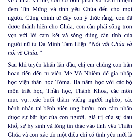
về Chúa. Vì thế, con có bổn phận và trách nhiệm
đem Tin Mừng và tình yêu Chúa đến cho mọi
người. Cũng chính từ đây con ý thức rằng, con đã
được thánh hiến cho Chúa, con cần phải sống trọn
vẹn với lời cam kết và sống đúng căn tính của
người nữ tu Đa Minh Tam Hiệp
“Nói với Chúa và
nói về Chúa
.
”
Sau khi tuyên khấn lần đầu, chị em chúng con hân
hoan tiến đến tu viện Mẹ Vô Nhiễm để gia nhập
học viện thần học Tôma. Ba năm học với các bộ
môn triết học, Thần học, Thánh Khoa, các môn
mục vụ…các buổi thăm viếng người nghèo, các
bệnh nhân tại bệnh viện ung bướu, con cảm nhận
được sự bất lực của con người, giá trị của sự đau
khổ, sự hy sinh và lòng tín thác vào tình yêu Thiên
Chúa và con xác tín một điều chỉ có tình yêu mới là