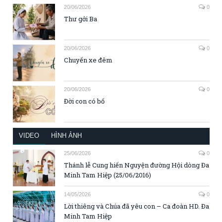
20/06/2026
0
Thư gởi Ba
20/06/2026
0
Chuyến xe đêm
20/06/2026
0
Đời con có bố
VIDEO
HÌNH ẢNH
25/06/2026
0
Thánh lễ Cung hiến Nguyện đường Hội dòng Đa
Minh Tam Hiệp (25/06/2016)
14/05/2026
0
Lời thiêng và Chúa đã yêu con – Ca đoàn HD. Đa
Minh Tam Hiệp