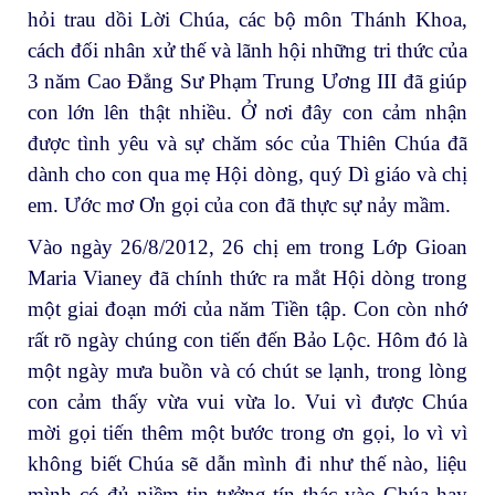
hỏi trau dồi Lời Chúa, các bộ môn Thánh Khoa,
cách đối nhân xử thế và lãnh hội những tri thức của
3 năm Cao Đẳng Sư Phạm Trung Ương III đã giúp
con lớn lên thật nhiều. Ở nơi đây con cảm nhận
được tình yêu và sự chăm sóc của Thiên Chúa đã
dành cho con qua mẹ Hội dòng, quý Dì giáo và chị
em. Ước mơ Ơn gọi của con đã thực sự nảy mầm.
Vào ngày 26/8/2012, 26 chị em trong Lớp Gioan
Maria Vianey đã chính thức ra mắt Hội dòng trong
một giai đoạn mới của năm Tiền tập. Con còn nhớ
rất rõ ngày chúng con tiến đến Bảo Lộc. Hôm đó là
một ngày mưa buồn và có chút se lạnh, trong lòng
con cảm thấy vừa vui vừa lo. Vui vì được Chúa
mời gọi tiến thêm một bước trong ơn gọi, lo vì vì
không biết Chúa sẽ dẫn mình đi như thế nào, liệu
mình có đủ niềm tin tưởng tín thác vào Chúa hay