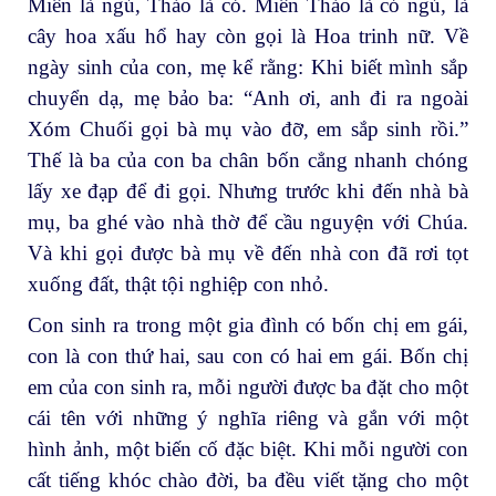
Miên là ngủ, Thảo là cỏ. Miên Thảo là cỏ ngủ, là
cây hoa xấu hổ hay còn gọi là Hoa trinh nữ. Về
ngày sinh của con, mẹ kể rằng: Khi biết mình sắp
chuyển dạ, mẹ bảo ba: “Anh ơi, anh đi ra ngoài
Xóm Chuối gọi bà mụ vào đỡ, em sắp sinh rồi.”
Thế là ba của con ba chân bốn cẳng nhanh chóng
lấy xe đạp để đi gọi. Nhưng trước khi đến nhà bà
mụ, ba ghé vào nhà thờ để cầu nguyện với Chúa.
Và khi gọi được bà mụ về đến nhà con đã rơi tọt
xuống đất, thật tội nghiệp con nhỏ.
Con sinh ra trong một gia đình có bốn chị em gái,
con là con thứ hai, sau con có hai em gái. Bốn chị
em của con sinh ra, mỗi người được ba đặt cho một
cái tên với những ý nghĩa riêng và gắn với một
hình ảnh, một biến cố đặc biệt. Khi mỗi người con
cất tiếng khóc chào đời, ba đều viết tặng cho một