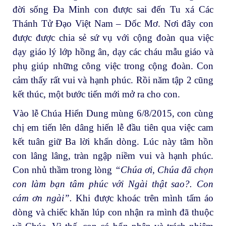
đời sống Đa Minh con được sai đến Tu xá Các
Thánh Tử Đạo Việt Nam – Dốc Mơ. Nơi đây con
được được chia sẻ sứ vụ với cộng đoàn qua việc
dạy giáo lý lớp hồng ân, dạy các cháu mẫu giáo và
phụ giúp những công việc trong cộng đoàn. Con
cảm thấy rất vui và hạnh phúc. Rồi năm tập 2 cũng
kết thúc, một bước tiến mới mở ra cho con.
Vào lễ Chúa Hiển Dung mùng 6/8/2015, con cùng
chị em tiến lên dâng hiến lễ đầu tiên qua việc cam
kết tuân giữ Ba lời khấn dòng. Lúc này tâm hồn
con lâng lâng, tràn ngập niềm vui và hạnh phúc.
Con nhủ thầm trong lòng
“Chúa ơi
,
Chúa đã chọn
con làm bạn tâm phúc với Ngài thật sao
?
. Con
cám ơn ngài”.
Khi được khoác trên mình tấm áo
dòng và chiếc khăn lúp con nhận ra mình đã thuộc