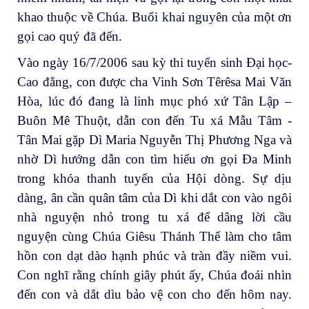
khao thuộc về Chúa. Buổi khai nguyên của một ơn
gọi cao quý đã đến.
Vào ngày 16/7/2006 sau kỳ thi tuyển sinh Đại học-
Cao đẳng, con được cha Vinh Sơn Têrêsa Mai Văn
Hòa, lúc đó đang là linh mục phó xứ Tân Lập –
Buôn Mê Thuột, dẫn con đến Tu xá Mẫu Tâm -
Tân Mai gặp Dì Maria Nguyễn Thị Phương Nga và
nhờ Dì hướng dẫn con tìm hiểu ơn gọi Đa Minh
trong khóa thanh tuyển của Hội dòng. Sự dịu
dàng, ân cần quân tâm của Dì khi dắt con vào ngôi
nhà nguyện nhỏ trong tu xá để dâng lời cầu
nguyện cùng Chúa Giêsu Thánh Thể làm cho tâm
hồn con dạt dào hạnh phúc và tràn đầy niềm vui.
Con nghĩ rằng chính giây phút ấy, Chúa đoái nhìn
đến con và dắt dìu bảo vệ con cho đến hôm nay.