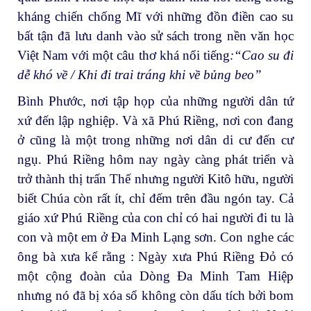
kháng chiến chống Mĩ với những đồn điền cao su
bất tận đã lưu danh vào sử sách trong nền văn học
Việt Nam với một câu thơ khá nổi tiếng
:“Cao su đi
dễ khó về / Khi đi trai tráng khi về bủng beo”
Bình Phước, nơi tập họp của những người dân tứ
xứ đến lập nghiệp. Và xã Phú Riềng, nơi con đang
ở cũng là một trong những nơi dân di cư đến cư
ngụ. Phú Riềng hôm nay ngày càng phát triển và
trở thành thị trấn Thế nhưng người Kitô hữu, người
biết Chúa còn rất ít, chỉ đếm trên đầu ngón tay. Cả
giáo xứ Phú Riềng của con chỉ có hai người đi tu là
con và một em ở Đa Minh Lạng sơn. Con nghe các
ông bà xưa kể rằng : Ngày xưa Phú Riềng Đỏ có
một cộng đoàn của Dòng Đa Minh Tam Hiệp
nhưng nó đã bị xóa sổ không còn dấu tích bởi bom