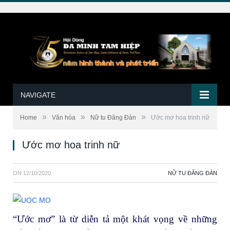
NAVIGATE
»
»
»
Home
Văn hóa
Nữ tu Đăng Đàn
Ước mơ hoa trinh nữ
Ước mơ hoa trinh nữ
ON
12/10/2020
NỮ TU ĐĂNG ĐÀN
“Ước mơ” là từ diễn tả một khát vọng về những