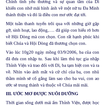
Chính tình yêu thương và sự quan tâm của Dì
khiến con nhớ mãi hình ảnh về một nữ tu Đa Minh
thánh thiện và đó là điều con mơ ước đạt tới.
Một tuần thanh tuyển trôi qua với những giờ gặp
gỡ, sinh hoạt, lao động,…. đã giúp con hiểu rõ hơn
về Hội Dòng mà con chọn. Con rất hạnh phúc khi
biết Chúa và Hội Dòng đã thương chọn con.
Vào lúc 10g20 ngày mồng 03/9/2006, ba của con
đã đưa con nhập tu. Sau khi làm thủ tục gia nhập
Thỉnh Viện và trao đổi với Dì, ba tạm biệt con và ra
về. Nhìn vào ánh mắt và cử chỉ của ba, con nhủ
thầm mình sẽ cố gắng làm sao cho ba vui, con ao
ước sẽ trung thành và thuộc về Chúa mãi mãi.
III. ƯỚC MƠ ĐƯỢC NUÔI DƯỠNG
Thời gian sống dưới mái ấm Thỉnh Viện, được học