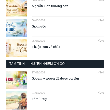
Mẹ vẫn luôn thương con
06/08/2026
0
Giọt nước
06/08/2026
0
Thuộc trọn về chúa
TÂM TÌNH
HUYỀN NHIỆM ƠN GỌI
27/07/2026
0
Gởi em – người đã được gọi tên
21/06/2026
0
Tấm lưng