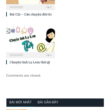
14/12/2020
0
Bút Chì – Câu chuyện đời tôi
29/10/2020
0
Chuyện tình Lọ Lem thời @
Comments are closed.
BÀI MỚI NHẤT
BÀI GẦN ĐÂY