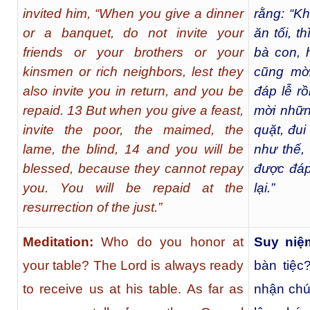
invited him, “When you give a dinner
rằng: “K
or a banquet, do not invite your
ăn tối, 
friends or your brothers or your
bà con, 
kinsmen or rich neighbors, lest they
cũng mời
also invite you in return, and you be
đáp lễ rồi
repaid. 13 But when you give a feast,
mời nhữn
invite the poor, the maimed, the
quặt, đui
lame, the blind, 14 and you will be
như thế,
blessed, because they cannot repay
được đáp
you. You will be repaid at the
lại.”
resurrection of the just.”
Meditation:
Who do you honor at
Suy niệ
your table? The Lord is always ready
bàn tiệc
to receive us at his table. As far as
nhận chú