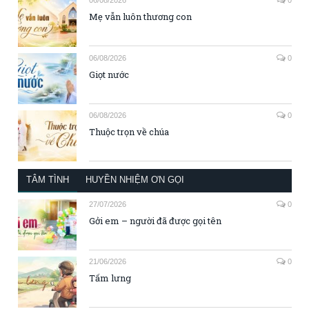
06/08/2026
0
Mẹ vẫn luôn thương con
06/08/2026
0
Giọt nước
06/08/2026
0
Thuộc trọn về chúa
TÂM TÌNH
HUYỀN NHIỆM ƠN GỌI
27/07/2026
0
Gởi em – người đã được gọi tên
21/06/2026
0
Tấm lưng