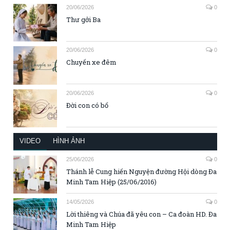
20/06/2026
0
Thư gởi Ba
20/06/2026
0
Chuyến xe đêm
20/06/2026
0
Đời con có bố
VIDEO
HÌNH ẢNH
25/06/2026
0
Thánh lễ Cung hiến Nguyện đường Hội dòng Đa
Minh Tam Hiệp (25/06/2016)
14/05/2026
0
Lời thiêng và Chúa đã yêu con – Ca đoàn HD. Đa
Minh Tam Hiệp