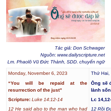
Tác giả: Don Schwager
Nguồn:
www.dailyscripture.net
Lm. Phaolô Vũ Đức Thành, SDD. chuyển ngữ
Monday, November 6, 2023
Thứ Hai,
“You will be repaid at the
Ông sẽ 
resurrection of the just”
lành sốn
Scripture:
Luke 14:12-14
Lc 14,12
12 He said also to the man who had
12
Rồi Đứ