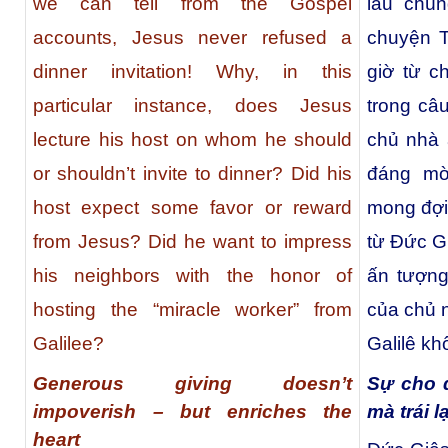
we can tell from the Gospel
lâu chú
accounts, Jesus never refused a
chuyện 
dinner invitation! Why, in this
giờ từ ch
particular instance, does Jesus
trong câ
lecture his host on whom he should
chủ nhà 
or shouldn’t invite to dinner? Did his
đáng mờ
host expect some favor or reward
mong đợi
from Jesus? Did he want to impress
từ Đức G
his neighbors with the honor of
ấn tượng
hosting the “miracle worker” from
của chủ n
Galilee?
Galilê k
Generous giving doesn’t
Sự cho 
impoverish – but enriches the
mà trái 
heart