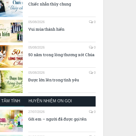
Chiếc nhẫn thủy chung
05/08/2026
0
Vui mùa thánh hiến
05/08/2026
0
50 năm trong lòng thương xót Chúa
05/08/2026
0
Được lớn lên trong tình yêu
TÂM TÌNH
HUYỀN NHIỆM ƠN GỌI
27/07/2026
0
Gởi em – người đã được gọi tên