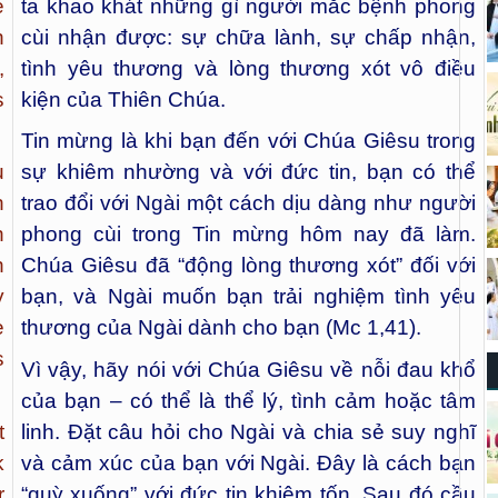
e
ta khao khát những gì người mắc bệnh phong
n
cùi nhận được: sự chữa lành, sự chấp nhận,
,
tình yêu thương và lòng thương xót vô điều
s
kiện của Thiên Chúa.
Tin mừng là khi bạn đến với Chúa Giêsu trong
u
sự khiêm nhường và với đức tin, bạn có thể
h
trao đổi với Ngài một cách dịu dàng như người
n
phong cùi trong Tin mừng hôm nay đã làm.
n
Chúa Giêsu đã “động lòng thương xót” đối với
y
bạn, và Ngài muốn bạn trải nghiệm tình yêu
e
thương của Ngài dành cho bạn (Mc 1,41).
s
Vì vậy, hãy nói với Chúa Giêsu về nỗi đau khổ
của bạn – có thể là thể lý, tình cảm hoặc tâm
t
linh. Đặt câu hỏi cho Ngài và chia sẻ suy nghĩ
k
và cảm xúc của bạn với Ngài. Đây là cách bạn
r
“quỳ xuống” với đức tin khiêm tốn. Sau đó cầu