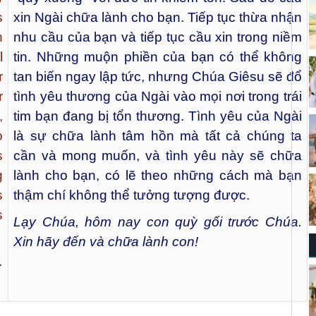
s
xin Ngài chữa lành cho bạn. Tiếp tục thừa nhận
h
nhu cầu của bạn và tiếp tục cầu xin trong niềm
l
tin. Những muộn phiền của bạn có thể không
r
tan biến ngay lập tức, nhưng Chúa Giêsu sẽ đổ
r
tình yêu thương của Ngài vào mọi nơi trong trái
,
tim bạn đang bị tổn thương. Tình yêu của Ngài
o
là sự chữa lành tâm hồn mà tất cả chúng ta
s
cần và mong muốn, và tình yêu này sẽ chữa
g
lành cho bạn, có lẽ theo những cách mà bạn
s
thậm chí không thể tưởng tượng được.
s
Lạy Chúa, hôm nay con quỳ gối trước Chúa.
Xin hãy đến và chữa lành con!
.