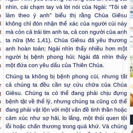
d
nhìn, cái chạm tay và lời nói của Ngài: “Tôi sẽ
h
làm theo ý anh” biểu thị rằng Chúa Giêsu
l
không chỉ đón nhận thể xác của người cùi này
t
mà còn cả trái tim anh ta, cả con người của anh
,
ta nữa (Mc 1,41). Chúa Giêsu đã yêu thương
s
anh hoàn toàn; Ngài nhìn thấy nhiều hơn một
e
người bị bệnh phong hủi; Ngài đã nhìn thấy
a
một đứa con yêu dấu của Thiên Chúa.
Chúng ta không bị bệnh phong cùi, nhưng tất
e
cả chúng ta đều cần sự cứu chữa của Chúa
g
Giêsu. Chúng ta có thể đang phải chịu đựng
m
bệnh tật về thể lý, nhưng chúng ta cũng có thể
t
đang phải vật lộn với một vấn đề tinh thần hoặc
r
cảm xúc như sợ hãi, lo lắng, một thói quen tội
,
lỗi hoặc chấn thương trong quá khứ. Và chúng