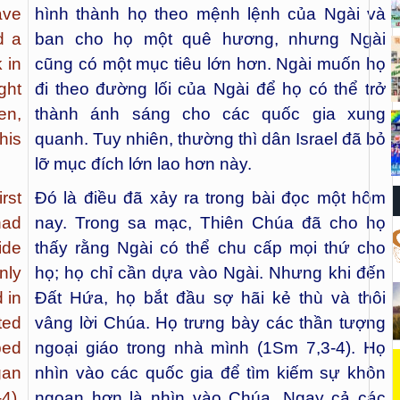
ave
hình thành họ theo mệnh lệnh của Ngài và
d a
ban cho họ một quê hương, nhưng Ngài
 in
cũng có một mục tiêu lớn hơn. Ngài muốn họ
ght
đi theo đường lối của Ngài để họ có thể trở
en,
thành ánh sáng cho các quốc gia xung
his
quanh. Tuy nhiên, thường thì dân Israel đã bỏ
lỡ mục đích lớn lao hơn này.
rst
Đó là điều đã xảy ra trong bài đọc một hôm
had
nay. Trong sa mạc, Thiên Chúa đã cho họ
ide
thấy rằng Ngài có thể chu cấp mọi thứ cho
nly
họ; họ chỉ cần dựa vào Ngài. Nhưng khi đến
 in
Đất Hứa, họ bắt đầu sợ hãi kẻ thù và thôi
ted
vâng lời Chúa. Họ trưng bày các thần tượng
ped
ngoại giáo trong nhà mình (1Sm 7,3-4). Họ
gan
nhìn vào các quốc gia để tìm kiếm sự khôn
4).
ngoan hơn là nhìn vào Chúa. Ngay cả các