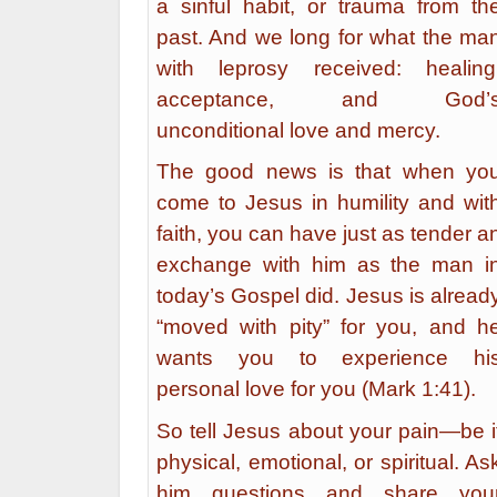
a sinful habit, or trauma from th
past. And we long for what the ma
with leprosy received: healing
acceptance, and God’
unconditional love and mercy.
The good news is that when yo
come to Jesus in humility and wit
faith, you can have just as tender a
exchange with him as the man i
today’s Gospel did. Jesus is alread
“moved with pity” for you, and h
wants you to experience hi
personal love for you (Mark 1:41).
So tell Jesus about your pain—be i
physical, emotional, or spiritual. As
him questions and share you