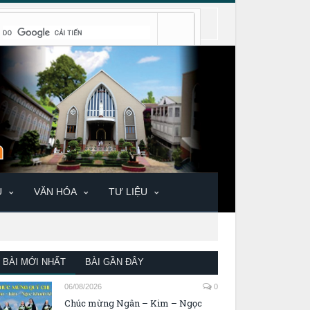
U
VĂN HÓA
TƯ LIỆU
BÀI MỚI NHẤT
BÀI GẦN ĐÂY
06/08/2026
0
Chúc mừng Ngân – Kim – Ngọc