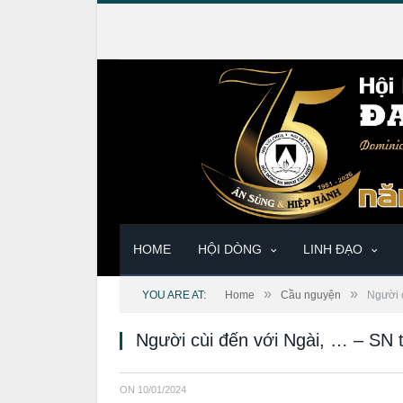
HOME
HỘI DÒNG
LINH ĐẠO
»
»
YOU ARE AT:
Home
Cầu nguyện
Người 
Người cùi đến với Ngài, … – SN
ON
10/01/2024