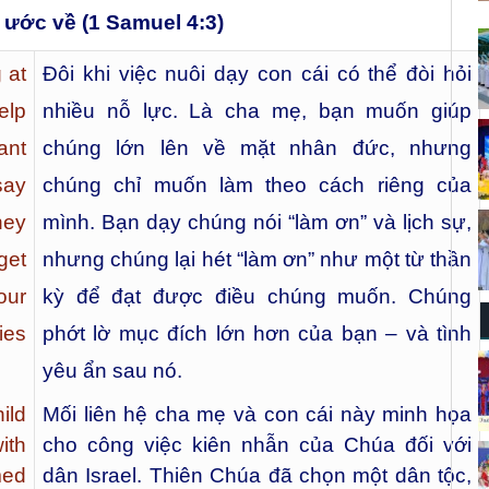
 ước về (1 Samuel 4:3)
 at
Đôi khi việc nuôi dạy con cái có thể đòi hỏi
elp
nhiều nỗ lực. Là cha mẹ, bạn muốn giúp
ant
chúng lớn lên về mặt nhân đức, nhưng
say
chúng chỉ muốn làm theo cách riêng của
hey
mình. Bạn dạy chúng nói “làm ơn” và lịch sự,
get
nhưng chúng lại hét “làm ơn” như một từ thần
our
kỳ để đạt được điều chúng muốn. Chúng
ies
phớt lờ mục đích lớn hơn của bạn – và tình
yêu ẩn sau nó.
ild
Mối liên hệ cha mẹ và con cái này minh họa
ith
cho công việc kiên nhẫn của Chúa đối với
med
dân Israel. Thiên Chúa đã chọn một dân tộc,