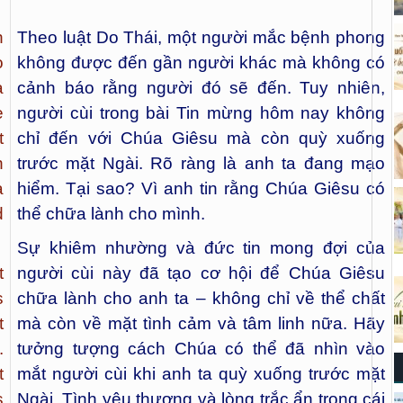
h
Theo luật Do Thái, một người mắc bệnh phong
o
không được đến gần người khác mà không có
a
cảnh báo rằng người đó sẽ đến. Tuy nhiên,
e
người cùi trong bài Tin mừng hôm nay không
t
chỉ đến với Chúa Giêsu mà còn quỳ xuống
n
trước mặt Ngài. Rõ ràng là anh ta đang mạo
a
hiểm. Tại sao? Vì anh tin rằng Chúa Giêsu có
d
thể chữa lành cho mình.
Sự khiêm nhường và đức tin mong đợi của
t
người cùi này đã tạo cơ hội để Chúa Giêsu
s
chữa lành cho anh ta – không chỉ về thể chất
t
mà còn về mặt tình cảm và tâm linh nữa. Hãy
.
tưởng tượng cách Chúa có thể đã nhìn vào
t
mắt người cùi khi anh ta quỳ xuống trước mặt
s
Ngài. Tình yêu thương và lòng trắc ẩn trong cái