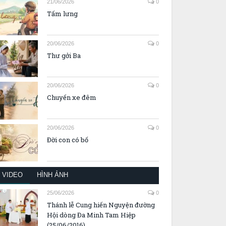
21/06/2026
0
Tấm lưng
20/06/2026
0
Thư gởi Ba
20/06/2026
0
Chuyến xe đêm
20/06/2026
0
Đời con có bố
VIDEO
HÌNH ẢNH
25/06/2026
0
Thánh lễ Cung hiến Nguyện đường
Hội dòng Đa Minh Tam Hiệp
(25/06/2016)