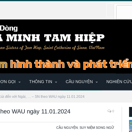
ƠN GỌI
THÔNG TIN
CẦU NGUYỆN
NGHIÊN CỨ
cùi đến với Ngài, … – SN theo WAU ngày 11.01.2024
 theo WAU ngày 11.01.2024
0
CẦU NGUYỆN
,
SUY NIỆM SONG NGỮ