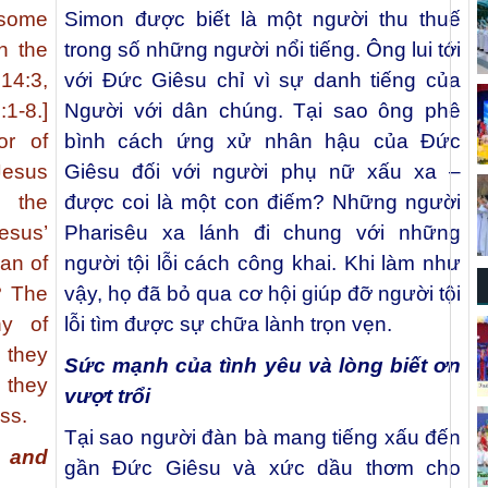
some
Simon được biết là một người thu thuế
on the
trong số những người nổi tiếng. Ông lui tới
14:3,
với Đức Giêsu chỉ vì sự danh tiếng của
1-8.]
Người với dân chúng. Tại sao ông phê
or of
bình cách ứng xử nhân hậu của Đức
Jesus
Giêsu đối với người phụ nữ xấu xa –
h the
được coi là một con điếm? Những người
esus’
Pharisêu xa lánh đi chung với những
an of
người tội lỗi cách công khai. Khi làm như
e? The
vậy, họ đã bỏ qua cơ hội giúp đỡ người tội
ny of
lỗi tìm được sự chữa lành trọn vẹn.
 they
Sức mạnh của tình yêu và lòng biết ơn
 they
vượt trổi
ss.
Tại sao người đàn bà mang tiếng xấu đến
e and
gần Đức Giêsu và xức dầu thơm cho