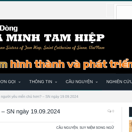
ƠN GỌI
THÔNG TIN
CẦU NGUYỆN
NGHIÊN CỨ
là người yêu mến chủ hơn? – SN ngày 19.09.2024
? – SN ngày 19.09.2024
0
CẦU NGUYỆN
,
SUY NIỆM SONG NGỮ