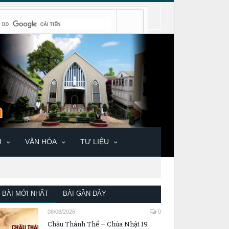
U
VĂN HÓA
TƯ LIỆU
BÀI MỚI NHẤT
BÀI GẦN ĐÂY
08/08/2026
0
Chầu Thánh Thể – Chúa Nhật 19