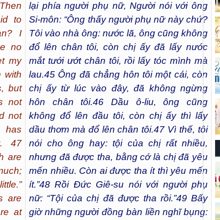
 Then
lại phía người phụ nữ, Người nói với ông
id to
Si-môn: “Ông thấy người phụ nữ này chứ?
an? I
Tôi vào nhà ông: nước lã, ông cũng không
me no
đổ lên chân tôi, còn chị ấy đã lấy nước
et my
mắt tưới ướt chân tôi, rồi lấy tóc mình mà
 with
lau.
45
Ông đã chẳng hôn tôi một cái, còn
, but
chị ấy từ lúc vào đây, đã không ngừng
s not
hôn chân tôi.
46
Dầu ô-liu, ông cũng
d not
không đổ lên đầu tôi, còn chị ấy thì lấy
e has
dầu thơm mà đổ lên chân tôi.
47
Vì thế, tôi
t. 47
nói cho ông hay: tội của chị rất nhiều,
ch are
nhưng đã được tha, bằng cớ là chị đã yêu
much;
mến nhiều. Còn ai được tha ít thì yêu mến
ttle.”
ít.”
48
Rồi Đức Giê-su nói với người phụ
s are
nữ: “Tội của chị đã được tha rồi.”
49
Bấy
re at
giờ những người đồng bàn liền nghĩ bụng: