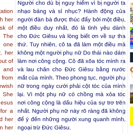
Người cho dù bị nguy hiểm vì bị người ta
ation
nhạo báng và sỉ nhục? Hành động của
h her
người đàn bà được thúc đẩy bởi một điều,
sk of
một điều duy nhất, đó là tình yêu dành
? The
cho Đức Giêsu và lòng biết ơn về sự tha
y one
thứ. Tuy nhiên, cô ta đã làm một điều mà
, her
không một người phụ nữ Do thái nào dám
out of
làm nơi công cộng. Cô đã xõa tóc mình ra
 and
và lau chân cho Đức Giêsu bằng nước
 from
mắt của mình. Theo phong tục, người phụ
ewish
nữ trong ngày cưới phải cột tóc của mình
. She
lại. Vì một phụ nữ có chồng mà xỏa tóc
Jesus
nơi công cộng là dấu hiệu của sự trơ trẽn
for a
nhất. Người phụ nữ này rõ ràng đã không
d her
để ý đến những người xung quanh mình,
n her
ngoại trừ Đức Giêsu.