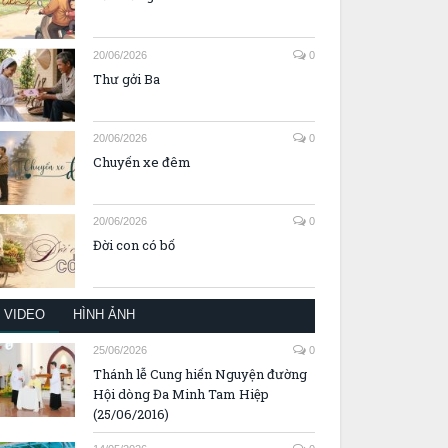
20/06/2026
0
Thư gởi Ba
20/06/2026
0
Chuyến xe đêm
20/06/2026
0
Đời con có bố
VIDEO
HÌNH ẢNH
25/06/2026
0
Thánh lễ Cung hiến Nguyện đường
Hội dòng Đa Minh Tam Hiệp
(25/06/2016)