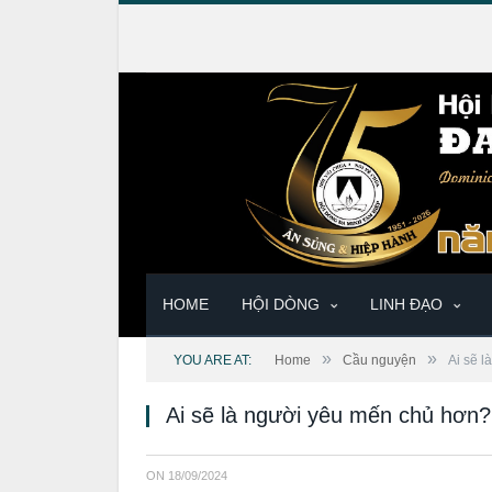
HOME
HỘI DÒNG
LINH ĐẠO
»
»
YOU ARE AT:
Home
Cầu nguyện
Ai sẽ 
Ai sẽ là người yêu mến chủ hơn
ON
18/09/2024