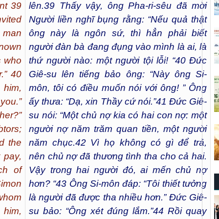
nt 39
lên.
39
Thấy vậy, ông Pha-ri-sêu đã mời
vited
Người liền nghĩ bụng rằng: “Nếu quả thật
is man
ông này là ngôn sứ, thì hẳn phải biết
known
người đàn bà đang đụng vào mình là ai, là
s who
thứ người nào: một người tội lỗi! “
40
Đức
r.” 40
Giê-su lên tiếng bảo ông: “Này ông Si-
 him,
môn, tôi có điều muốn nói với ông! ” Ông
 you.”
ấy thưa: “Dạ, xin Thầy cứ nói.”
41
Đức Giê-
her?”
su nói: “Một chủ nợ kia có hai con nợ: một
tors;
người nợ năm trăm quan tiền, một người
d the
năm chục.
42
Vì họ không có gì để trả,
t pay,
nên chủ nợ đã thương tình tha cho cả hai.
ch of
Vậy trong hai người đó, ai mến chủ nợ
Simon
hơn? “
43
Ông Si-môn đáp: “Tôi thiết tưởng
 whom
là người đã được tha nhiều hơn.” Đức Giê-
 him,
su bảo: “Ông xét đúng lắm.”
44
Rồi quay