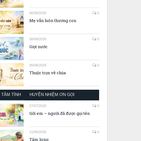
06/08/2026
0
Mẹ vẫn luôn thương con
06/08/2026
0
Giọt nước
06/08/2026
0
Thuộc trọn về chúa
TÂM TÌNH
HUYỀN NHIỆM ƠN GỌI
27/07/2026
0
Gởi em – người đã được gọi tên
21/06/2026
0
Tấm lưng