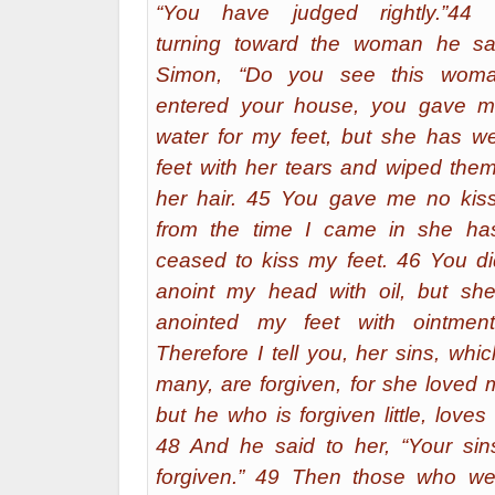
“You have judged rightly.”44
turning toward the woman he sa
Simon, “Do you see this wom
entered your house, you gave 
water for my feet, but she has w
feet with her tears and wiped them
her hair. 45 You gave me no kiss
from the time I came in she ha
ceased to kiss my feet. 46 You di
anoint my head with oil, but sh
anointed my feet with ointmen
Therefore I tell you, her sins, whi
many, are forgiven, for she loved 
but he who is forgiven little, loves li
48 And he said to her, “Your sin
forgiven.” 49 Then those who we