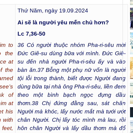
Thứ Năm, ngày 19.09.2024
Ai sẽ là người yêu mến chủ hơn?
Lc 7,36-50
im to
36
Có người thuộc nhóm Pha-ri-sêu mời
o the
Đức Giê-su dùng bữa với mình. Đức Giê-
ce at
su đến nhà người Pha-ri-sêu ấy và vào
f the
bàn ăn.
37
Bỗng một phụ nữ vốn là người
earned
tội lỗi trong thành, biết được Người đang
see’s
dùng bữa tại nhà ông Pha-ri-sêu, liền đem
sk of
theo một bình bạch ngọc đựng dầu
im at
thơm.
38
Chị đứng đằng sau, sát chân
t his
Người mà khóc, lấy nước mắt mà tưới ướt
m with
chân Người. Chị lấy tóc mình mà lau, rồi
 feet,
hôn chân Người và lấy dầu thơm mà đổ