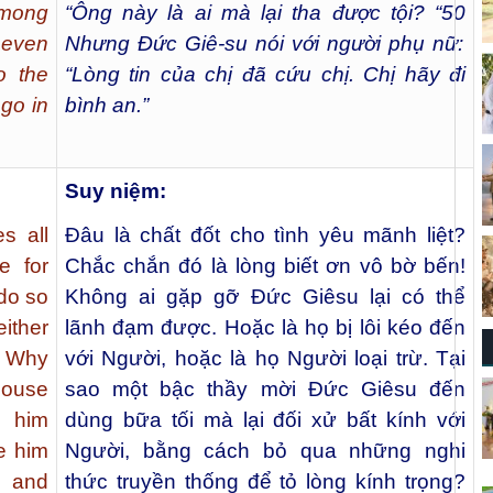
among
“Ông này là ai mà lại tha được tội? “
50
 even
Nhưng Đức Giê-su nói với người phụ nữ:
o the
“Lòng tin của chị đã cứu chị. Chị hãy đi
go in
bình an.”
Suy niệm:
s all
Đâu là chất đốt cho tình yêu mãnh liệt?
e for
Chắc chắn đó là lòng biết ơn vô bờ bến!
do so
Không ai gặp gỡ Đức Giêsu lại có thể
ither
lãnh đạm được. Hoặc là họ bị lôi kéo đến
m. Why
với Người, hoặc là họ Người loại trừ. Tại
 house
sao một bậc thầy mời Đức Giêsu đến
 him
dùng bữa tối mà lại đối xử bất kính với
ve him
Người, bằng cách bỏ qua những nghi
t and
thức truyền thống để tỏ lòng kính trọng?