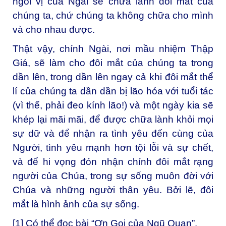
ngôi vị của Ngài sẽ chữa lành đôi mắt của
chúng ta, chứ chúng ta không chữa cho mình
và cho nhau được.
Thật vậy, chính Ngài, nơi mầu nhiệm Thập
Giá, sẽ làm cho đôi mắt của chúng ta trong
dần lên, trong dần lên ngay cả khi đôi mắt thể
lí của chúng ta dần dần bị lão hóa với tuổi tác
(vì thế, phải đeo kính lão!) và một ngày kia sẽ
khép lại mãi mãi, để được chữa lành khỏi mọi
sự dữ và để nhận ra tình yêu đến cùng của
Người, tình yêu mạnh hơn tội lỗi và sự chết,
và để hi vọng đón nhận chính đôi mắt rạng
người của Chúa, trong sự sống muôn đời với
Chúa và những người thân yêu. Bởi lẽ, đôi
mắt là hình ảnh của sự sống.
[1]
Có thể đọc bài “Ơn Gọi của Ngũ Quan”.