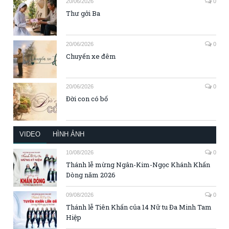
20/06/2026
0
Thư gởi Ba
20/06/2026
0
Chuyến xe đêm
20/06/2026
0
Đời con có bố
VIDEO
HÌNH ẢNH
10/08/2026
0
Thánh lễ mừng Ngân-Kim-Ngọc Khánh Khấn
Dòng năm 2026
09/08/2026
0
Thánh lễ Tiên Khấn của 14 Nữ tu Đa Minh Tam
Hiệp