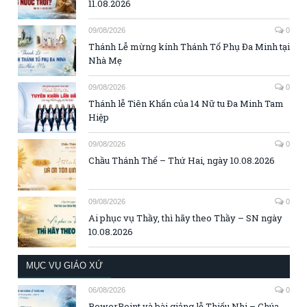
11.08.2026
09/08/2026
0
Thánh Lễ mừng kính Thánh Tổ Phụ Đa Minh tại
Nhà Mẹ
09/08/2026
0
Thánh lễ Tiên Khấn của 14 Nữ tu Đa Minh Tam
Hiệp
09/08/2026
0
Chầu Thánh Thể – Thứ Hai, ngày 10.08.2026
09/08/2026
0
Ai phục vụ Thầy, thì hãy theo Thầy – SN ngày
10.08.2026
MỤC VỤ GIÁO XỨ
06/08/2026
0
PowerPoint và bài giảng lễ Thiếu Nhi – Chúa