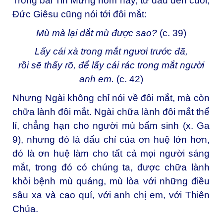
Trong bài Tin Mừng hôm nay, từ đầu đến cuối,
Đức Giêsu cũng nói tới đôi mắt:
Mù mà lại dắt mù được sao?
(c. 39)
Lấy cái xà trong mắt ngươi trước đã,
rồi sẽ thấy rõ, để lấy cái rác trong mắt người
anh em.
(c. 42)
Nhưng Ngài không chỉ nói về đôi mắt, mà còn
chữa lành đôi mắt. Ngài chữa lành đôi mắt thể
lí, chẳng hạn cho người mù bẩm sinh (x. Ga
9), nhưng đó là dấu chỉ của ơn huệ lớn hơn,
đó là ơn huệ làm cho tất cả mọi người sáng
mắt, trong đó có chúng ta, được chữa lành
khỏi bệnh mù quáng, mù lòa với những điều
sâu xa và cao quí, với anh chị em, với Thiên
Chúa.