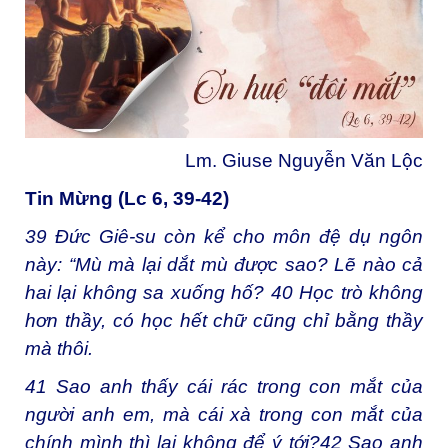
Lm. Giuse Nguyễn Văn Lộc
Tin Mừng (Lc 6, 39-42)
39
Đức Giê-su còn kể cho môn đệ dụ ngôn
này: “Mù mà lại dắt mù được sao? Lẽ nào cả
hai lại không sa xuống hố?
40
Học trò không
hơn thầy, có học hết chữ cũng chỉ bằng thầy
mà thôi.
41
Sao anh thấy cái rác trong con mắt của
người anh em, mà cái xà trong con mắt của
chính mình thì lại không để ý tới?
42
Sao anh