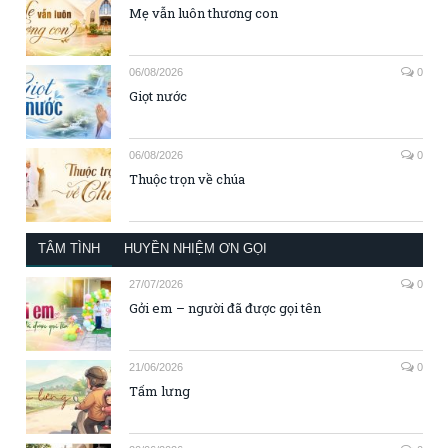
Mẹ vẫn luôn thương con
06/08/2026
0
Giọt nước
06/08/2026
0
Thuộc trọn về chúa
TÂM TÌNH
HUYỀN NHIỆM ƠN GỌI
27/07/2026
0
Gởi em – người đã được gọi tên
21/06/2026
0
Tấm lưng