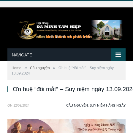
NAVIGATE
»
»
Home
Cầu nguyện
Ơn huệ “đôi mắt” – Suy niệm ngày
13.09.2024
Ơn huệ “đôi mắt” – Suy niệm ngày 13.09.202
ON
12/09/2024
CẦU NGUYỆN
,
SUY NIỆM HẰNG NGÀY