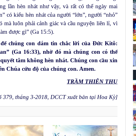
ng lần hèn nhát như vậy, và rất có thể ngày mai
lớn” có kiểu hèn nhát của người “lớn”, người “nhỏ”
 mà luôn phải cảnh giác và cầu nguyện liên lỉ, vì
làm được gì” (Ga 15:5).
ể chúng con dám tin chắc lời của Đức Kitô:
an” (Ga 16:33), nhờ đó mà chúng con có thể
à quyết tâm không hèn nhát. Chúng con cầu xin
ên Chúa cứu độ của chúng con. Amen.
TRẦM THIÊN THU
379, tháng 3-2018, DCCT xuất bản tại Hoa Kỳ]