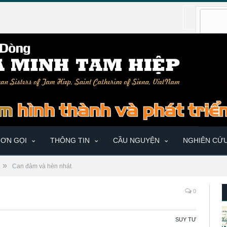
ƠN GỌI
THÔNG TIN
CẦU NGUYỆN
NGHIÊN CỨ
»
Can đảm và hèn nhát
0
SUY TƯ