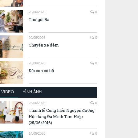
20/06/2026
0
Thư gởi Ba
20/06/2026
0
Chuyến xe đêm
20/06/2026
0
Đời con có bố
VIDEO
HÌNH ẢNH
25/06/2026
0
Thánh lễ Cung hiến Nguyện đường
Hội dòng Đa Minh Tam Hiệp
(25/06/2016)
14/05/2026
0