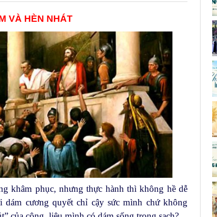
M VÀ HÈN NHÁT
ng khâm phục, nhưng thực hành thì không hề dễ
ời dám cương quyết chỉ cậy sức mình chứ không
” của công, liệu mình có dám sống trong sạch?