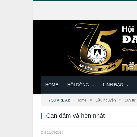
HOME
HỘI DÒNG
LINH ĐẠO
»
»
YOU ARE AT:
Home
Cầu nguyện
Suy tư
Can đảm và hèn nhát
ON
15/03/2018