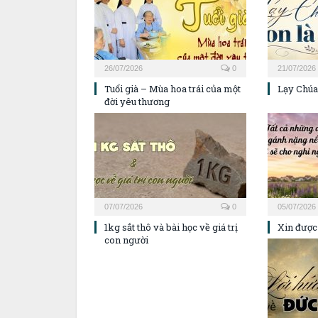
26/07/2026
0
21/07/2026
Tuổi già – Mùa hoa trái của một
Lạy Chúa,
đời yêu thương
07/07/2026
0
05/07/2026
1kg sắt thô và bài học về giá trị
Xin được
con người