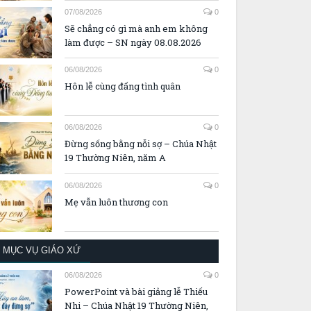
07/08/2026
0
Sẽ chẳng có gì mà anh em không
làm được – SN ngày 08.08.2026
06/08/2026
0
Hôn lễ cùng đấng tình quân
06/08/2026
0
Đừng sống bằng nỗi sợ – Chúa Nhật
19 Thường Niên, năm A
06/08/2026
0
Mẹ vẫn luôn thương con
MỤC VỤ GIÁO XỨ
06/08/2026
0
PowerPoint và bài giảng lễ Thiếu
Nhi – Chúa Nhật 19 Thường Niên,