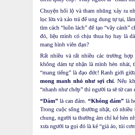
Chuyện hối lộ và tham nhũng xảy ra n
lọc lừa và xảo trá để ung dung tự tại, lắ
tìm cách “luồn lách” để tạo “vây cánh” 
đó, liệu mình có chịu thua họ hay là d
mang hình viên đạn?
Rất nhiều và rất nhiều các trường hợp
không dám tự nhận là mình hèn nhát, 
“mang tiếng” là đạo đức! Ranh giới gi
mong manh nhỏ như sợi chỉ
. Nếu kh
“nhanh như chớp” thì người ta sẽ từ can
“Dám”
là can đảm.
“Không dám”
là h
Trong cuộc sống thường nhật, có nhiều t
chung, người ta thường ám chỉ kẻ hèn n
xưa người ta gọi đó là kẻ “giá áo, túi cơ