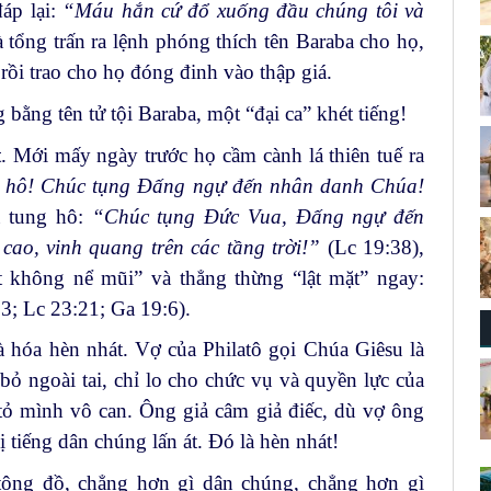
áp lại:
“Máu hắn cứ đổ xuống đầu chúng tôi và
à tổng trấn ra lệnh phóng thích tên Baraba cho họ,
rồi trao cho họ đóng đinh vào thập giá.
ằng tên tử tội Baraba, một “đại ca” khét tiếng!
t
. Mới mấy ngày trước họ cầm cành lá thiên tuế ra
hô! Chúc tụng Đấng ngự đến nhân danh Chúa!
à tung hô:
“Chúc tụng Đức Vua, Đấng ngự đến
 cao, vinh quang trên các tầng trời!”
(Lc 19:38),
 không nể mũi” và thẳng thừng “lật mặt” ngay:
3; Lc 23:21; Ga 19:6).
à hóa hèn nhát. Vợ của Philatô gọi Chúa Giêsu là
bỏ ngoài tai, chỉ lo cho chức vụ và quyền lực của
tỏ mình vô can. Ông giả câm giả điếc, dù vợ ông
 tiếng dân chúng lấn át. Đó là hèn nhát!
tông đồ, chẳng hơn gì dân chúng, chẳng hơn gì