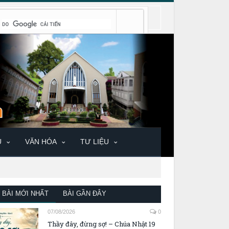
U
VĂN HÓA
TƯ LIỆU
BÀI MỚI NHẤT
BÀI GẦN ĐÂY
07/08/2026
0
Thầy đây, đừng sợ! – Chúa Nhật 19