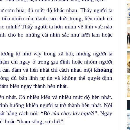
hư cơm bữa, đủ mức độ khác nhau. Thấy người ta
m tiền nhiều của, danh cao chức trọng, liệu mình có
cho mình? Thấy người ta hơn mình về lĩnh vực nào
ành cho họ những cái nhìn sắc như lưỡi lam hoặc
 tương tự như vậy trong xã hội, nhưng người ta
thậm chí ngay ở trong gia đình hoặc nhóm người
ữa can đảm và hèn nhát chỉ cách nhau một
khoảng
ông đủ bản lĩnh tự tin và không thể quyết định
 đảm biến ngay thành hèn nhát.
èn nhát. Có nhiều kiểu và nhiều mức độ hèn nhát.
ình huống khiến người ta trở thành hèn nhát. Nói
hát bằng cách nói:
“Bỏ của chạy lấy người”
. Ngày
m” hoặc “tham sống, sợ chết”.