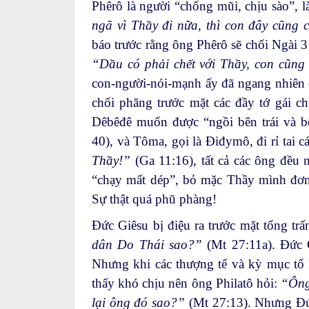
Phêrô là người “chống mũi, chịu sào”, l
ngã vì Thầy đi nữa, thì con đây cũng
báo trước rằng ông Phêrô sẽ chối Ngài 3
“Dầu có phải chết với Thầy, con cũn
con-người-nói-mạnh ấy đã ngang nhiên c
chối phăng trước mặt các đầy tớ gái c
Dêbêđê muốn được “ngồi bên trái và b
40), và Tôma, gọi là Điđymô, đi rỉ tai
Thầy!”
(Ga 11:16), tất cả các ông đều 
“chạy mất dép”, bỏ mặc Thầy mình đơn 
Sự thật quá phũ phàng!
Đức Giêsu bị điệu ra trước mặt tổng tr
dân Do Thái sao?”
(Mt 27:11a). Đức 
Nhưng khi các thượng tế và kỳ mục tố k
thấy khó chịu nên ông Philatô hỏi:
“Ông
lại ông đó sao?”
(Mt 27:13). Nhưng Đức