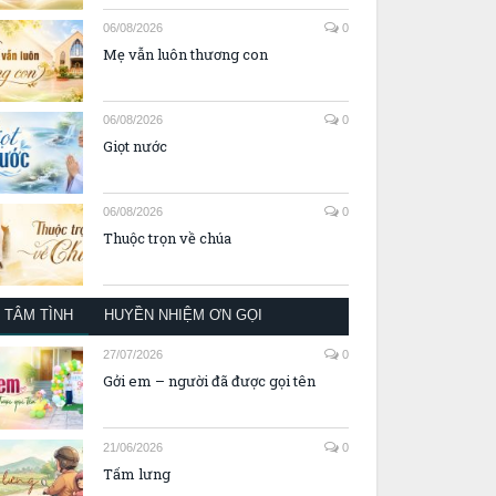
06/08/2026
0
Mẹ vẫn luôn thương con
06/08/2026
0
Giọt nước
06/08/2026
0
Thuộc trọn về chúa
TÂM TÌNH
HUYỀN NHIỆM ƠN GỌI
27/07/2026
0
Gởi em – người đã được gọi tên
21/06/2026
0
Tấm lưng