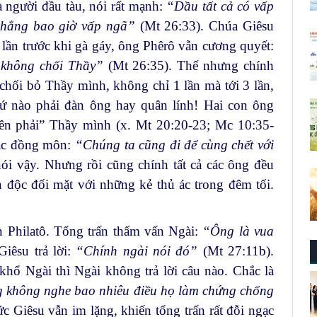
à người đầu tàu, nói rất mạnh:
“Dầu tất cả có vấp
 chẳng bao giờ vấp ngã”
(Mt 26:33). Chúa Giêsu
 lần trước khi gà gáy, ông Phêrô vẫn cương quyết:
g không chối Thầy”
(Mt 26:35). Thế nhưng chính
hối bỏ Thầy mình, không chỉ 1 lần mà tới 3 lần,
hứ nào phải đàn ông hay quân lính! Hai con ông
ên phải” Thầy mình (x. Mt 20:20-23; Mc 10:35-
 các đồng môn:
“Chúng ta cũng đi để cùng chết với
nói vậy. Nhưng rồi cũng chính tất cả các ông đều
độc đối mặt với những kẻ thủ ác trong đêm tối.
ấn Philatô. Tổng trấn thẩm vấn Ngài:
“Ông là vua
Giêsu trả lời:
“Chính ngài nói đó”
(Mt 27:11b).
hổ Ngài thì Ngài không trả lời câu nào. Chắc là
 không nghe bao nhiêu điều họ làm chứng chống
 Giêsu vẫn im lặng, khiến tổng trấn rất đỗi ngạc