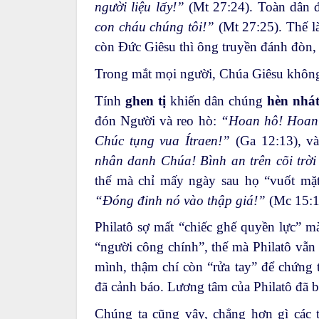
người liệu lấy!”
(Mt 27:24). Toàn dân đ
con cháu chúng tôi!”
(Mt 27:25). Thế l
còn Đức Giêsu thì ông truyền đánh đòn, 
Trong mắt mọi người, Chúa Giêsu không b
Tính
ghen tị
khiến dân chúng
hèn nhá
đón Người và reo hò:
“Hoan hô! Hoan 
Chúc tụng vua Ítraen!”
(Ga 12:13), v
nhân danh Chúa! Bình an trên cõi trời
thế mà chỉ mấy ngày sau họ “vuốt mặt
“Đóng đinh nó vào thập giá!”
(Mc 15:1
Philatô sợ mất “chiếc ghế quyền lực” m
“người công chính”, thế mà Philatô vẫn 
mình, thậm chí còn “rửa tay” để chứng 
đã cảnh báo. Lương tâm của Philatô đã bị
Chúng ta cũng vậy, chẳng hơn gì các 