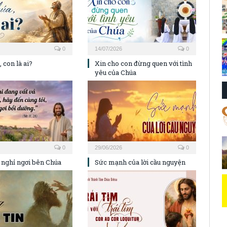
0
14/07/2026
0
 con là ai?
Xin cho con đừng quen với tình
yêu của Chúa
0
29/06/2026
0
 nghỉ ngơi bên Chúa
Sức mạnh của lời cầu nguyện