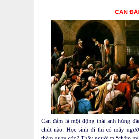
CAN ĐẢ
Can đảm là một động thái anh hùng đá
chút nào. Học sinh đi thi có mấy ngư
thèm quay cóp? Thấy người ta “chấm mút