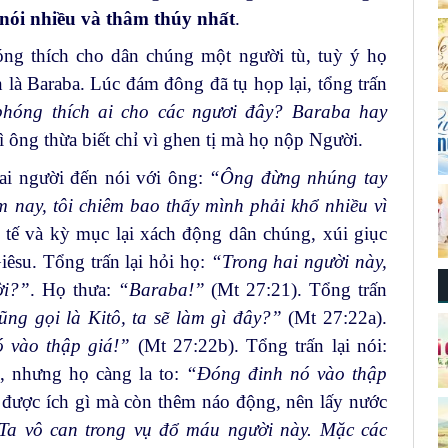
 nói nhiều và thâm thúy nhất
.
hóng thích cho dân chúng một người tù, tuỳ ý họ
n là Baraba. Lúc đám đông đã tụ họp lại, tổng trấn
hóng thích ai cho các ngươi đây? Baraba hay
ì ông thừa biết chỉ vì ghen tị mà họ nộp Người.
sai người đến nói với ông:
“Ông đừng nhúng tay
m nay, tôi chiêm bao thấy mình phải khổ nhiều vì
 tế và kỳ mục lại xách động dân chúng, xúi giục
êsu. Tổng trấn lại hỏi họ:
“Trong hai người này,
ời?”
. Họ thưa:
“Baraba!”
(Mt 27:21). Tổng trấn
ũng gọi là Kitô, ta sẽ làm gì đây?”
(Mt 27:22a).
 vào thập giá!”
(Mt 27:22b). Tổng trấn lại nói:
, nhưng họ càng la to:
“Đóng đinh nó vào thập
g được ích gì mà còn thêm náo động, nên lấy nước
Ta vô can trong vụ đổ máu người này. Mặc các