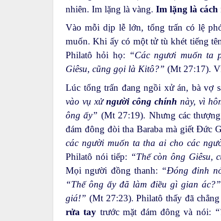
nhiên. Im lặng là vàng.
Im lặng là cách
Vào mỗi dịp lễ lớn, tổng trấn có lệ p
muốn. Khi ấy có một tử tù khét tiếng tê
Philatô hỏi họ:
“Các ngươi muốn ta p
Giêsu, cũng gọi là Kitô?”
(Mt 27:17). V
Lúc tổng trấn đang ngồi xử án, bà vợ 
vào vụ xử
người công chính
này, vì hô
ông ấy”
(Mt 27:19). Nhưng các thượng
đám đông đòi tha Baraba mà giết Đức Gi
các người muốn ta tha ai cho các ngư
Philatô nói tiếp:
“Thế còn ông Giêsu, c
Mọi người đồng thanh:
“Đóng đinh nó
“Thế ông ấy đã làm điều gì gian ác?”
giá!”
(Mt 27:23). Philatô thấy đã chẳn
rửa tay
trước mặt đám đông và nói:
“