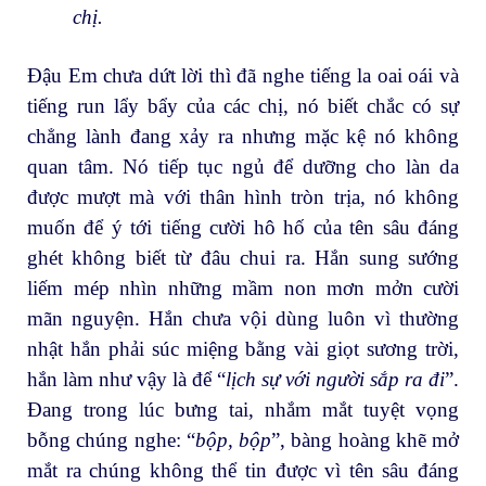
chị.
Đậu Em chưa dứt lời thì đã nghe tiếng la oai oái và
tiếng run lẩy bẩy của các chị, nó biết chắc có sự
chẳng lành đang xảy ra nhưng mặc kệ nó không
quan tâm. Nó tiếp tục ngủ để dưỡng cho làn da
được mượt mà với thân hình tròn trịa, nó không
muốn để ý tới tiếng cười hô hố của tên sâu đáng
ghét không biết từ đâu chui ra. Hắn sung sướng
liếm mép nhìn những mầm non mơn mởn cười
mãn nguyện. Hắn chưa vội dùng luôn vì thường
nhật hắn phải súc miệng bằng vài giọt sương trời,
hắn làm như vậy là để “
lịch sự với người sắp ra đi
”.
Đang trong lúc bưng tai, nhắm mắt tuyệt vọng
bỗng chúng nghe: “
bộp, bộp
”, bàng hoàng khẽ mở
mắt ra chúng không thể tin được vì tên sâu đáng