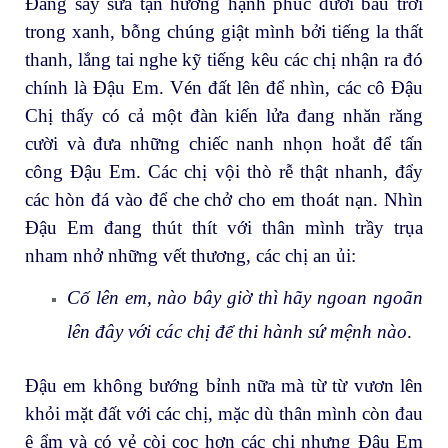
Đang say sưa tận hưởng hạnh phúc dưới bầu trời
trong xanh, bỗng chúng giật mình bởi tiếng la thất
thanh, lắng tai nghe kỹ tiếng kêu các chị nhận ra đó
chính là Đậu Em. Vén đất lên để nhìn, các cô Đậu
Chị thấy có cả một đàn kiến lửa đang nhăn răng
cười và đưa những chiếc nanh nhọn hoắt để tấn
công Đậu Em. Các chị vội thò rễ thật nhanh, đẩy
các hòn đá vào để che chở cho em thoát nạn. Nhìn
Đậu Em đang thút thít với thân mình trầy trụa
nham nhở những vết thương, các chị an ủi:
Cố lên em, nào bây giờ thì hãy ngoan ngoãn
lên đây với các chị để thi hành sứ mệnh nào
.
Đậu em không bướng bỉnh nữa mà từ từ vươn lên
khỏi mặt đất với các chị, mặc dù thân mình còn đau
ê ẩm và có vẻ còi cọc hơn các chị nhưng Đậu Em