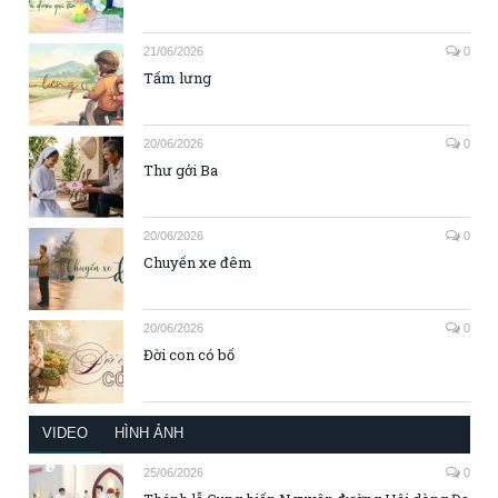
21/06/2026
0
Tấm lưng
20/06/2026
0
Thư gởi Ba
20/06/2026
0
Chuyến xe đêm
20/06/2026
0
Đời con có bố
VIDEO
HÌNH ẢNH
25/06/2026
0