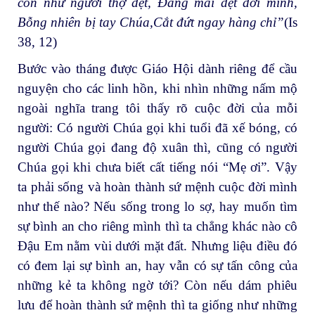
con như người thợ dệt, Đang mải dệt đời mình,
Bỗng nhiên bị tay Chúa,Cắt đứt ngay hàng chỉ”
(Is
38, 12)
Bước vào tháng được Giáo Hội dành riêng để cầu
nguyện cho các linh hồn, khi nhìn những nấm mộ
ngoài nghĩa trang tôi thấy rõ cuộc đời của mỗi
người: Có người Chúa gọi khi tuổi đã xế bóng, có
người Chúa gọi đang độ xuân thì, cũng có người
Chúa gọi khi chưa biết cất tiếng nói “Mẹ ơi”. Vậy
ta phải sống và hoàn thành sứ mệnh cuộc đời mình
như thế nào? Nếu sống trong lo sợ, hay muốn tìm
sự bình an cho riêng mình thì ta chẳng khác nào cô
Đậu Em nằm vùi dưới mặt đất. Nhưng liệu điều đó
có đem lại sự bình an, hay vẫn có sự tấn công của
những kẻ ta không ngờ tới? Còn nếu dám phiêu
lưu để hoàn thành sứ mệnh thì ta giống như những