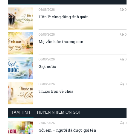
06/08/2026
0
Hôn lễ cùng đấng tình quân
06/08/2026
0
Mẹ vẫn luôn thương con
06/08/2026
0
Giọt nước
06/08/2026
0
Thuộc trọn về chúa
TÂM TÌNH
HUYỀN NHIỆM ƠN GỌI
27/07/2026
0
Gởi em – người đã được gọi tên