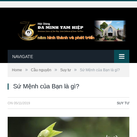
NAVIGATE
»
»
»
Home
Cầu nguyện
Suy tư
Sứ Mệnh của Bạn là gì?
Sứ Mệnh của Bạn là gì?
ON
05/11/2019
SUY TƯ