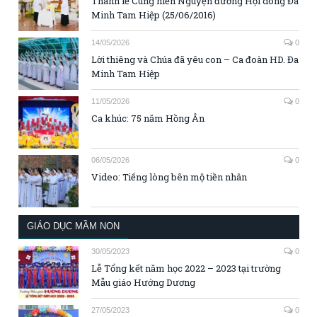
Thánh lễ Cung hiến Nguyện đường Hội dòng Đa
Minh Tam Hiệp (25/06/2016)
14/05/2026
0
Lời thiêng và Chúa đã yêu con – Ca đoàn HD. Đa
Minh Tam Hiệp
11/05/2026
0
Ca khúc: 75 năm Hồng Ân
06/05/2026
0
Video: Tiếng lòng bên mộ tiền nhân
GIÁO DỤC MẦM NON
30/05/2023
0
Lễ Tổng kết năm học 2022 – 2023 tại trường
Mẫu giáo Hướng Dương
27/05/2023
0