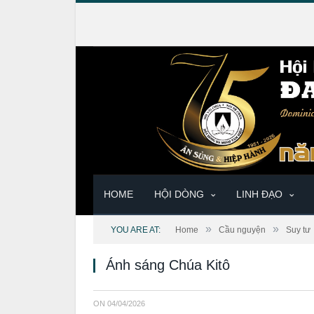
HOME
HỘI DÒNG
LINH ĐẠO
»
»
YOU ARE AT:
Home
Cầu nguyện
Suy tư
Ánh sáng Chúa Kitô
ON
04/04/2026