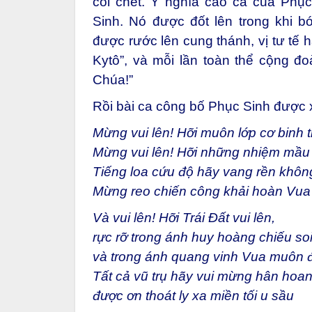
cõi chết. Ý nghĩa cao cả của Ph
Sinh. Nó được đốt lên trong khi b
được rước lên cung thánh, vị tư tế 
Kytô”, và mỗi lần toàn thể cộng đ
Chúa!”
Rồi bài ca công bố Phục Sinh được 
Mừng vui lên! Hỡi muôn lớp cơ binh th
Mừng vui lên! Hỡi những nhiệm mầu
Tiếng loa cứu độ hãy vang rền khôn
Mừng reo chiến công khải hoàn Vua
Và vui lên! Hỡi Trái Đất vui lên,
rực rỡ trong ánh huy hoàng chiếu soi
và trong ánh quang vinh Vua muôn đờ
Tất cả vũ trụ hãy vui mừng hân hoan
được ơn thoát ly xa miền tối u sầu