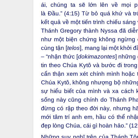
ái, chúng ta sẽ lớn lên về mọi 
là Đầu.” (4:15) Từ bỏ quá khứ và tr
kết quả về một tiến trình chiếu sán
Thánh Gregory thành Nyssa đã diễn
như một biện chứng không ngừng c
cùng tận [
telos
], mang lại một khởi đ
– “nhận thức [
dokimazontes
] những 
tin theo Chúa Kytô và bước đi tron
cẩn thận xem xét chính mình hoặc 
Chúa Kytô, không nhượng bộ những 
sự hiểu biết của mình và xa cách 
sống này cũng chính do Thánh Ph
đừng có rập theo đời này, nhưng h
mới tâm trí anh em, hầu có thể nhận 
đẹp lòng Chúa, cái gì hoàn hảo.” (12
Những suy nghĩ trên của Thánh Tô