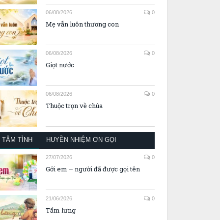
06/08/2026
0
Mẹ vẫn luôn thương con
06/08/2026
0
Giọt nước
06/08/2026
0
Thuộc trọn về chúa
TÂM TÌNH
HUYỀN NHIỆM ƠN GỌI
27/07/2026
0
Gởi em – người đã được gọi tên
21/06/2026
0
Tấm lưng