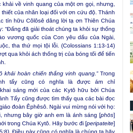
khải về vinh quang của một ơn gọi, nhưng,
hiết của nhân loại đối với ơn cứu độ. Thánh
ác tín hữu Côlôsê dâng lời tạ ơn Thiên Chúa
y: “Đấng đã giải thoát chúng ta khỏi sự thống
 vào vương quốc của Con yêu dấu của Ngài,
, tha thứ mọi tội lỗi. (Colossians 1:13-14)
t qua khỏi ách thống trị của bóng tối để tiến
nh.
tô khải hoàn chiến thắng vinh quang.”
Trong
ánh tẩy cũng có nghĩa là được ám chỉ
sự khai sáng mới của các Kytô hữu bởi Chúa
ánh Tẩy cũng được tìm thấy qua các bài đọc
giáo đoàn Êphêsô. Ngài vui mừng nói với họ:
i, nhưng bây giờ anh em là ánh sáng [
phōs
]
mới trong Chúa Kytô. Hãy bước đi [
peripateite
]
:8). Điều này cũng có nghĩa là chúng ta hãy