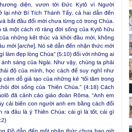
phương diện, vươn tới Đức Kytô vì Người
ở lại nhờ Bí Tích Thánh Tẩy, cả hai dẫn đến
g và bắt đầu đổi mới chưa từng có trong Chúa.
 tả một cách rõ ràng đời sống của Kytô hữu
ủa những kết thúc và khởi đầu mới, không
ầu mới [
arche
]. Nó sẽ dẫn đến nhận thức mới
gì làm đẹp lòng Chúa” (5:10) đối với những ai
g ánh sáng của Ngài. Như vậy, chúng ta phải
thái độ của mình, học cách để suy nghĩ như
cám dỗ giả tạo của những kẻ “tối tăm trong
khỏi đời sống của Thiên Chúa.” (4:18) Cách
aolô đã cảnh cáo giáo đoàn Rôma. “Anh em
ãy cải biến con người anh em bằng cách đổi
ra đâu là ý Thiên Chúa: cái gì là tốt, cái gì
:2)
ng Đồ dẫn đến một nhận thức chưa bao giờ