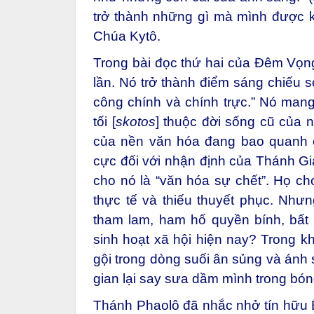
trở thành những gì mà mình được k
Chúa Kytô.
Trong bài đọc thứ hai của Đêm Vọn
lần. Nó trở thành điểm sáng chiếu s
công chính và chính trực.” Nó man
tối [
skotos
] thuộc đời sống cũ của 
của nền văn hóa đang bao quanh c
cực đối với nhận định của Thánh Giá
cho nó là “văn hóa sự chết”. Họ ch
thực tế và thiếu thuyết phục. Như
tham lam, ham hố quyền bính, bất
sinh hoạt xã hội hiện nay? Trong k
gội trong dòng suối ân sủng và ánh 
gian lại say sưa dầm mình trong bón
Thánh Phaolô đã nhắc nhở tín hữu Ê