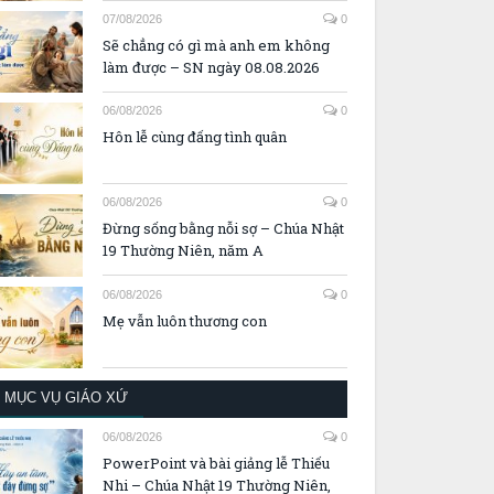
07/08/2026
0
Sẽ chẳng có gì mà anh em không
làm được – SN ngày 08.08.2026
06/08/2026
0
Hôn lễ cùng đấng tình quân
06/08/2026
0
Đừng sống bằng nỗi sợ – Chúa Nhật
19 Thường Niên, năm A
06/08/2026
0
Mẹ vẫn luôn thương con
MỤC VỤ GIÁO XỨ
06/08/2026
0
PowerPoint và bài giảng lễ Thiếu
Nhi – Chúa Nhật 19 Thường Niên,