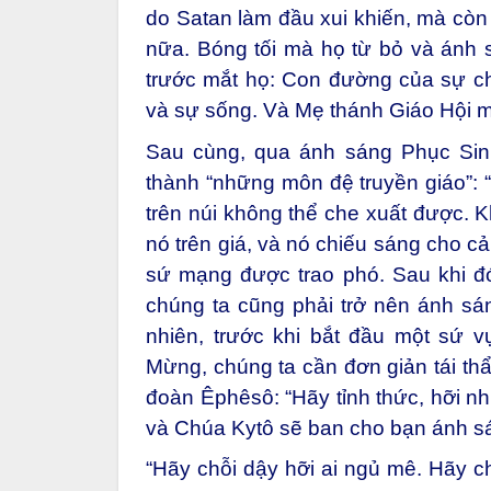
do Satan làm đầu xui khiến, mà còn 
nữa. Bóng tối mà họ từ bỏ và ánh s
trước mắt họ: Con đường của sự ch
và sự sống. Và Mẹ thánh Giáo Hội 
Sau cùng, qua ánh sáng Phục Sinh
thành “những môn đệ truyền giáo”: 
trên núi không thể che xuất được. K
nó trên giá, và nó chiếu sáng cho cả 
sứ mạng được trao phó. Sau khi đ
chúng ta cũng phải trở nên ánh s
nhiên, trước khi bắt đầu một sứ 
Mừng, chúng ta cần đơn giản tái thẩ
đoàn Êphêsô: “Hãy tỉnh thức, hỡi nh
và Chúa Kytô sẽ ban cho bạn ánh s
“Hãy chỗi dậy hỡi ai ngủ mê. Hãy ch