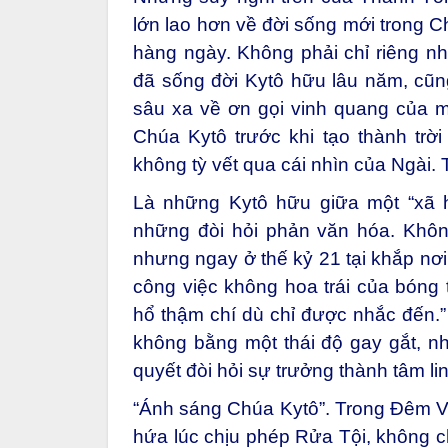
lớn lao hơn về đời sống mới trong C
hàng ngày. Không phải chỉ riêng nh
đã sống đời Kytô hữu lâu năm, cũn
sâu xa về ơn gọi vinh quang của m
Chúa Kytô trước khi tạo thành trời
không tỳ vết qua cái nhìn của Ngài.
Là những Kytô hữu giữa một “xã h
những đòi hỏi phản văn hóa. Không
nhưng ngay ở thế kỷ 21 tại khắp nơi 
công việc không hoa trái của bóng t
hổ thậm chí dù chỉ được nhắc đến.”
không bằng một thái độ gay gắt, n
quyết đòi hỏi sự trưởng thành tâm l
“Ánh sáng Chúa Kytô”. Trong Đêm Vọn
hứa lúc chịu phép Rửa Tội, không chỉ