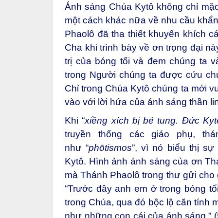
Ánh sáng Chúa Kytô không chỉ mặc 
một cách khác nữa về nhu cầu khẩn t
Phaolô đã tha thiết khuyến khích c
Cha khi trình bày về ơn trọng đại nà
trị của bóng tối và đem chúng ta
trong Người chúng ta được cứu chuộc
Chỉ trong Chúa Kytô chúng ta mới vượ
vào với lời hứa của ánh sáng thần li
Khi “
xiềng xích bị bẻ tung. Đức Ky
truyền thống các giáo phụ, th
như “
phōtismos
”, vì nó biểu thị 
Kytô. Hình ảnh ánh sáng của ơn Th
mà Thánh Phaolô trong thư gửi cho 
“Trước đây anh em ở trong bóng tố
trong Chúa, qua đó bộc lộ căn tính 
như những con cái của ánh sáng.” (5