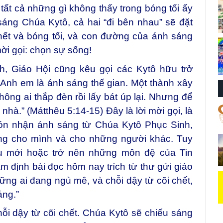
tất cả những gì không thấy trong bóng tối ấy
áng Chúa Kytô, cả hai “đi bên nhau” sẽ đặt
ết và bóng tối, và con đường của ánh sáng
mời gọi: chọn sự sống!
, Giáo Hội cũng kêu gọi các Kytô hữu trở
“Anh em là ánh sáng thế gian. Một thành xây
hông ai thắp đèn rồi lấy bát úp lại. Nhưng để
nhà.” (Mátthêu 5:14-15) Đây là lời mời gọi, là
ón nhận ánh sáng từ Chúa Kytô Phục Sinh,
áng cho mình và cho những người khác. Tuy
vụ mới hoặc trở nên những môn đệ của Tin
m định bài đọc hôm nay trích từ thư gửi giáo
ững ai đang ngủ mê, và chỗi dậy từ cõi chết,
áng.”
ỗi dậy từ cõi chết. Chúa Kytô sẽ chiếu sáng