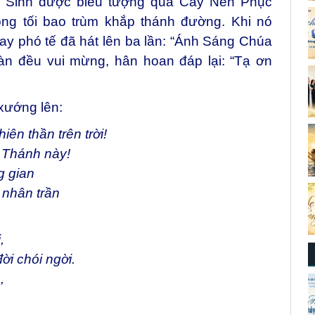
ục Sinh được biểu tượng qua Cây Nến Phục
óng tối bao trùm khắp thánh đường. Khi nó
hay phó tế đã hát lên ba lần: “Ánh Sáng Chúa
oàn đều vui mừng, hân hoan đáp lại: “Tạ ơn
xướng lên:
iên thần trên trời!
 Thánh này!
g gian
 nhân trần
,
i chói ngời.
,