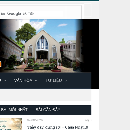
U
VĂN HÓA
TƯ LIỆU
BÀI MỚI NHẤT
BÀI GẦN ĐÂY
07/08/2026
0
Thầy đây, đừng sợ! – Chúa Nhật 19