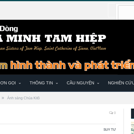
ƠN GỌI
THÔNG TIN
CẦU NGUYỆN
NGHIÊN CỨ
»
Ánh sáng Chúa Kitô
0
SUY TƯ