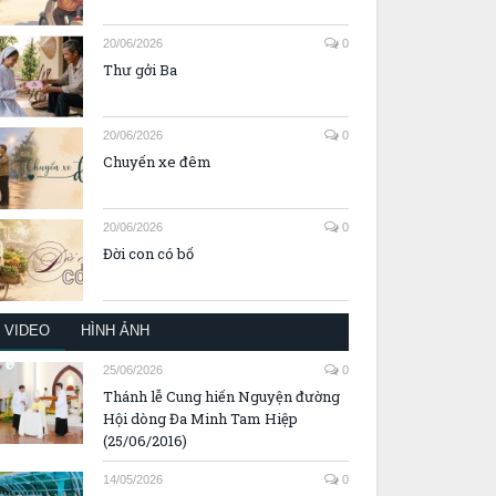
20/06/2026
0
Thư gởi Ba
20/06/2026
0
Chuyến xe đêm
20/06/2026
0
Đời con có bố
VIDEO
HÌNH ẢNH
25/06/2026
0
Thánh lễ Cung hiến Nguyện đường
Hội dòng Đa Minh Tam Hiệp
(25/06/2016)
14/05/2026
0