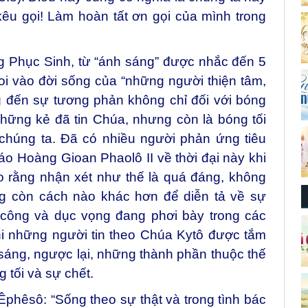
êu gọi! Làm hoàn tất ơn gọi của mình trong
g Phục Sinh, từ “ánh sáng” được nhắc đến 5
oi vào đời sống của “những người thiện tâm,
g đến sự tương phản không chỉ đối với bóng
những kẻ đã tin Chúa, nhưng còn là bóng tối
húng ta. Đã có nhiều người phản ứng tiêu
o Hoàng Gioan Phaolô II về thời đại này khi
o rằng nhận xét như thế là quá đáng, không
ng còn cách nào khác hơn để diễn tả về sự
 công và dục vọng đang phơi bày trong các
hi những người tin theo Chúa Kytô được tắm
sáng, ngược lại, những thành phần thuộc thế
g tối và sự chết.
phêsô: “Sống theo sự thật và trong tình bác