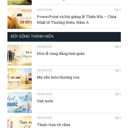
16/07/2026
0
PowerPoint và bài giảng lễ Thiếu Nhi – Chúa
Nhật 16 Thường Niên, Năm A
ĐỜI SỐNG THÁNH HIẾN
06/08/2026
0
Hôn lễ cùng đấng tình quân
06/08/2026
0
Mẹ vẫn luôn thương con
06/08/2026
0
Giọt nước
06/08/2026
0
Thuộc trọn về chúa