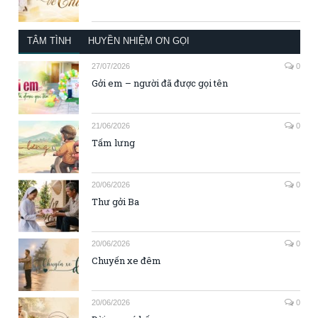
TÂM TÌNH
HUYỀN NHIỆM ƠN GỌI
27/07/2026
0
Gởi em – người đã được gọi tên
21/06/2026
0
Tấm lưng
20/06/2026
0
Thư gởi Ba
20/06/2026
0
Chuyến xe đêm
20/06/2026
0