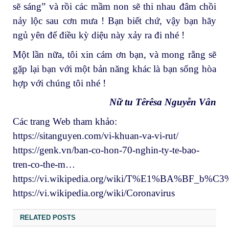
sẽ sáng” và rồi các mầm non sẽ thi nhau đâm chồi
nảy lộc sau cơn mưa ! Bạn biết chứ, vậy bạn hãy
ngủ yên để điều kỳ diệu này xảy ra đi nhé !
Một lần nữa, tôi xin cám ơn bạn, và mong rằng sẽ
gặp lại bạn với một bản năng khác là bạn sống hòa
hợp với chúng tôi nhé !
Nữ tu Têrêsa Nguyễn Vân
Các trang Web tham khảo:
https://sitanguyen.com/vi-khuan-va-vi-rut/
https://genk.vn/ban-co-hon-70-nghin-ty-te-bao-
tren-co-the-m…
https://vi.wikipedia.org/wiki/T%E1%BA%BF_b%C
https://vi.wikipedia.org/wiki/Coronavirus
RELATED POSTS