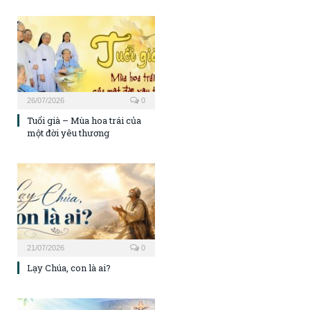
26/07/2026
0
Tuổi già – Mùa hoa trái của
một đời yêu thương
21/07/2026
0
Lạy Chúa, con là ai?