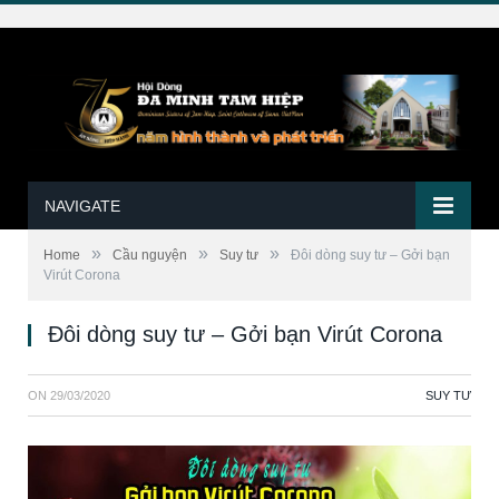
NAVIGATE
»
»
»
Home
Cầu nguyện
Suy tư
Đôi dòng suy tư – Gởi bạn
Virút Corona
Đôi dòng suy tư – Gởi bạn Virút Corona
ON
29/03/2020
SUY TƯ