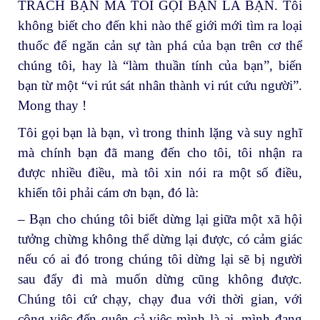
TRÁCH BẠN MÀ TÔI GỌI BẠN LÀ BẠN. Tôi
không biết cho đến khi nào thế giới mới tìm ra loại
thuốc để ngăn cản sự tàn phá của bạn trên cơ thể
chúng tôi, hay là “làm thuần tính của bạn”, biến
bạn từ một “vi rút sát nhân thành vi rút cứu người”.
Mong thay !
Tôi gọi bạn là bạn, vì trong thinh lặng và suy nghĩ
mà chính bạn đã mang đến cho tôi, tôi nhận ra
được nhiều điều, mà tôi xin nói ra một số điều,
khiến tôi phải cám ơn bạn, đó là:
– Bạn cho chúng tôi biết dừng lại giữa một xã hội
tưởng chừng không thể dừng lại được, có cảm giác
nếu có ai đó trong chúng tôi dừng lại sẽ bị người
sau đẩy đi mà muốn dừng cũng không được.
Chúng tôi cứ chạy, chạy đua với thời gian, với
công việc đến quên cả việc mình là ai, mình đang