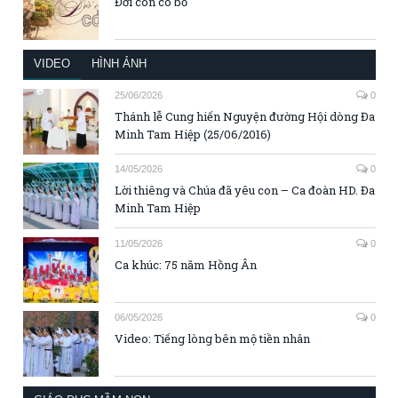
Đời con có bố
VIDEO
HÌNH ẢNH
25/06/2026
0
Thánh lễ Cung hiến Nguyện đường Hội dòng Đa
Minh Tam Hiệp (25/06/2016)
14/05/2026
0
Lời thiêng và Chúa đã yêu con – Ca đoàn HD. Đa
Minh Tam Hiệp
11/05/2026
0
Ca khúc: 75 năm Hồng Ân
06/05/2026
0
Video: Tiếng lòng bên mộ tiền nhân