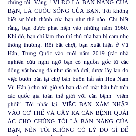
chúng tôi. Vâng ! VÌ ĐÓ LÀ BẢN NĂNG CỦA
BẠN, LÀ CUỘC SỐNG CỦA BẠN. Tôi không
biết sự hình thành của bạn như thế nào. Chỉ biết
rằng, bạn được phát hiện vào những năm 1960.
Khi đó, bạn chỉ làm cho thí chủ của bạn bị cảm nhẹ
thông thường. Rồi bất chợt, bạn xuất hiện ở Vũ
Hán, Trung Quốc vào cuối năm 2019 (các nhà
nghiên cứu nghi ngờ bạn có nguồn gốc từ các
động vật hoang dã như rắn và dơi, được lây lan do
việc buôn bán tại chợ bán buôn hải sản Hoa Nam
Vũ Hán.) cho tới giờ và bạn đã có mặt hầu hết trên
các quốc gia toàn thế giới với căn bệnh “viêm
phổi”. Tôi nhắc lại, VIỆC BẠN XÂM NHẬP
VÀO CƠ THỂ VÀ GÂY RA CĂN BỆNH QUÁI
ÁC CHO CHÚNG TÔI LÀ BẢN NĂNG CỦA
BẠN, NÊN TÔI KHÔNG CÓ LÝ DO GÌ ĐỂ