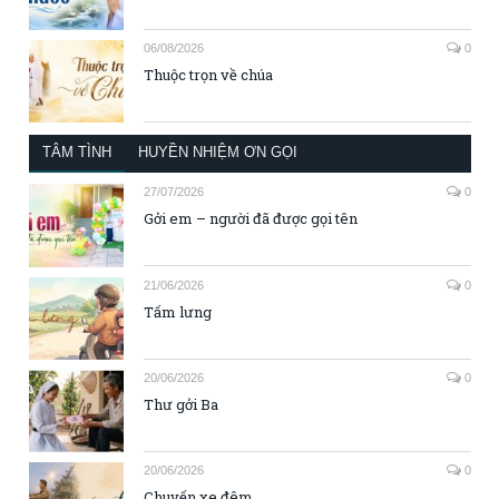
06/08/2026
0
Thuộc trọn về chúa
TÂM TÌNH
HUYỀN NHIỆM ƠN GỌI
27/07/2026
0
Gởi em – người đã được gọi tên
21/06/2026
0
Tấm lưng
20/06/2026
0
Thư gởi Ba
20/06/2026
0
Chuyến xe đêm