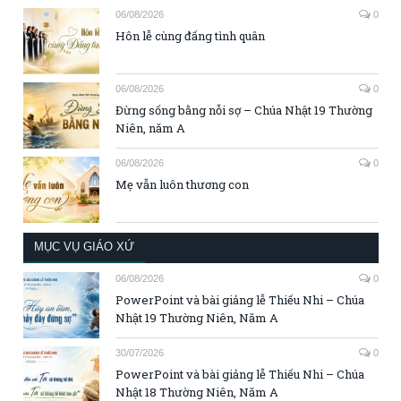
06/08/2026
0
Hôn lễ cùng đấng tình quân
06/08/2026
0
Đừng sống bằng nỗi sợ – Chúa Nhật 19 Thường
Niên, năm A
06/08/2026
0
Mẹ vẫn luôn thương con
MỤC VỤ GIÁO XỨ
06/08/2026
0
PowerPoint và bài giảng lễ Thiếu Nhi – Chúa
Nhật 19 Thường Niên, Năm A
30/07/2026
0
PowerPoint và bài giảng lễ Thiếu Nhi – Chúa
Nhật 18 Thường Niên, Năm A