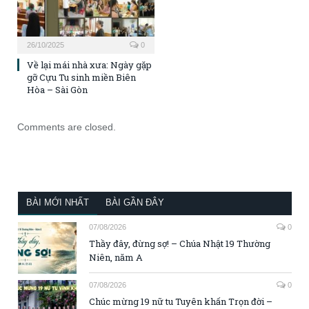
26/10/2025
0
Về lại mái nhà xưa: Ngày gặp
gỡ Cựu Tu sinh miền Biên
Hòa – Sài Gòn
Comments are closed.
BÀI MỚI NHẤT
BÀI GẦN ĐÂY
07/08/2026
0
Thầy đây, đừng sợ! – Chúa Nhật 19 Thường
Niên, năm A
07/08/2026
0
Chúc mừng 19 nữ tu Tuyên khấn Trọn đời –