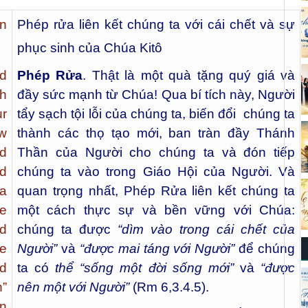
wn
Phép rửa liên kết chúng ta với cái chết và sự
phục sinh của Chúa Kitô
d
Phép Rửa
. Thật là một quà tặng quý giá và
gh
đầy sức mạnh từ Chúa! Qua bí tích này, Người
ur
tẩy sạch tội lỗi của chúng ta, biến đổi chúng ta
w
thành các thọ tạo mới, ban tràn đầy Thánh
nd
Thần của Người cho chúng ta và đón tiếp
nd
chúng ta vào trong Giáo Hội của Người. Và
 a
quan trọng nhất, Phép Rửa liên kết chúng ta
we
một cách thực sự và bền vững với Chúa:
nd
chúng ta được
“dìm vào trong cái chết của
ve
Người”
và
“được mai táng với Người”
để chúng
ed
ta có
thể “sống một đời sống mới”
và
“được
”
nên một với Người”
(Rm 6,3.4.5).
in