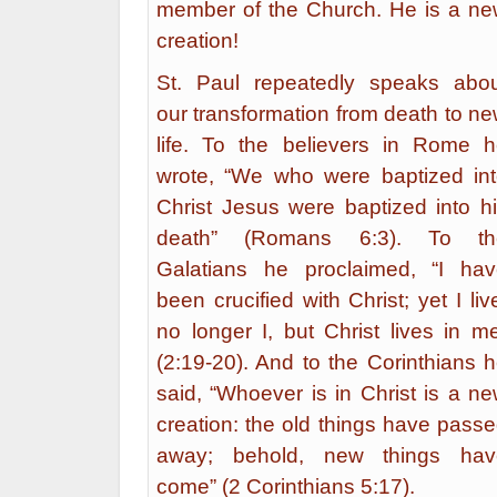
member of the Church. He is a n
creation!
St. Paul repeatedly speaks abo
our transformation from death to n
life. To the believers in Rome 
wrote, “We who were baptized in
Christ Jesus were baptized into h
death” (Romans 6:3). To th
Galatians he proclaimed, “I ha
been crucified with Christ; yet I liv
no longer I, but Christ lives in m
(2:19-20). And to the Corinthians 
said, “Whoever is in Christ is a n
creation: the old things have pass
away; behold, new things hav
come” (2 Corinthians 5:17).