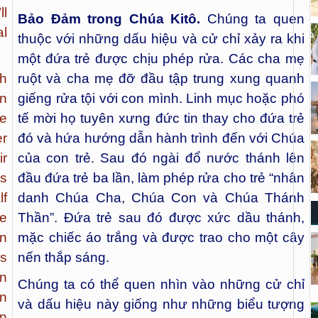
ll
Bảo Đảm trong Chúa Kitô.
Chúng ta quen
al
thuộc với những dấu hiệu và cử chỉ xảy ra khi
một đứa trẻ được chịu phép rửa. Các cha mẹ
th
ruột và cha mẹ đỡ đầu tập trung xung quanh
en
giếng rửa tội với con mình. Linh mục hoặc phó
e
tế mời họ tuyên xưng đức tin thay cho đứa trẻ
r
đó và hứa hướng dẫn hành trình đến với Chúa
ir
của con trẻ. Sau đó ngài đổ nước thánh lên
es
đầu đứa trẻ ba lần, làm phép rửa cho trẻ “nhân
lf
danh Chúa Cha, Chúa Con và Chúa Thánh
de
Thần”. Đứa trẻ sau đó được xức dầu thánh,
en
mặc chiếc áo trắng và được trao cho một cây
’s
nến thắp sáng.
in
Chúng ta có thể quen nhìn vào những cử chỉ
on
và dấu hiệu này giống như những biểu tượng
en