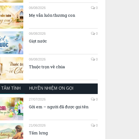
06/08/2026
0
Mẹ vẫn luôn thương con
06/08/2026
0
Giọt nước
06/08/2026
0
Thuộc trọn về chúa
TÂM TÌNH
HUYỀN NHIỆM ƠN GỌI
27/07/2026
0
Gởi em – người đã được gọi tên
21/06/2026
0
Tấm lưng