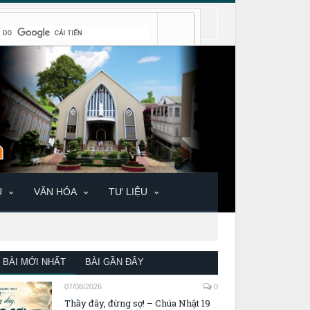
U
VĂN HÓA
TƯ LIỆU
BÀI MỚI NHẤT
BÀI GẦN ĐÂY
07/08/2026
0
Thầy đây, đừng sợ! – Chúa Nhật 19