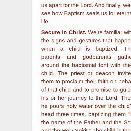
us apart for the Lord. And finally, we’
see how Baptism seals us for etern
life.
Secure in Christ.
We’re familiar wi
the signs and gestures that happ
when a child is baptized. Th
parents and godparents gathe
around the baptismal font with the
child. The priest or deacon invit
them to proclaim their faith on beha
of that child and to promise to gui
his or her journey to the Lord. Th
he pours holy water over the child
head three times, baptizing them “
the name of the Father and the S
and the Holy Spirit.” The child is th