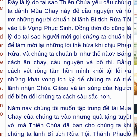
Đây là lý do tại sao Thiên Chúa yêu cầu chúng
he
ta dành Mùa Chay này để cầu nguyện và hỗ
trợ những người chuẩn bị lãnh Bí tích Rửa Tội
te
vào Lễ Vọng Phục Sinh. Đồng thời đó cũng là
nd
lý do tại sao Người mời gọi
chúng ta
chuẩn bị
r
để làm mới lại những lời thề hứa khi chịu Phép
so
Rửa. Và chúng ta chuẩn bị như thế nào? Bằng
ew
cách ăn chay, cầu nguyện và bố thí. Bằng
me
cách vét rỗng tâm hồn mình khỏi tội lỗi và
y
những khát vọng ích kỷ để chúng ta có thể
s.
lãnh nhận Chúa Giêsu và ân sủng của Người
nd
để biến đổi chúng ta cách sâu sắc hơn.
n
Năm nay chúng tôi muốn tập trung đề tài Mùa
o
Chay của chúng ta vào những quà tặng tuyệt
vời mà Thiên Chúa đã ban cho chúng ta khi
r
chúng ta lãnh Bí tích Rửa Tội. Thánh Phaolô