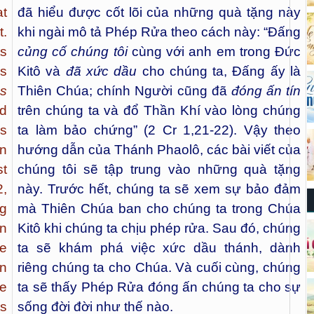
at
đã hiểu được cốt lõi của những quà tặng này
t.
khi ngài mô tả Phép Rửa theo cách này: “Đấng
ts
củng cố chúng tôi
cùng với anh em trong Đức
is
Kitô và
đã xức dầu
cho chúng ta, Đấng ấy là
s
Thiên Chúa; chính Người cũng đã
đóng ấn tín
d
trên chúng ta và đổ Thần Khí vào lòng chúng
s
ta làm bảo chứng” (2 Cr 1,21-22). Vậy theo
n
hướng dẫn của Thánh Phaolô, các bài viết của
st
chúng tôi sẽ tập trung vào những quà tặng
2,
này. Trước hết, chúng ta sẽ xem sự bảo đảm
g
mà Thiên Chúa ban cho chúng ta trong Chúa
on
Kitô khi chúng ta chịu phép rửa. Sau đó, chúng
he
ta sẽ khám phá việc xức dầu thánh, dành
en
riêng chúng ta cho Chúa. Và cuối cùng, chúng
re
ta sẽ thấy Phép Rửa đóng ấn chúng ta cho sự
ts
sống đời đời như thế nào.