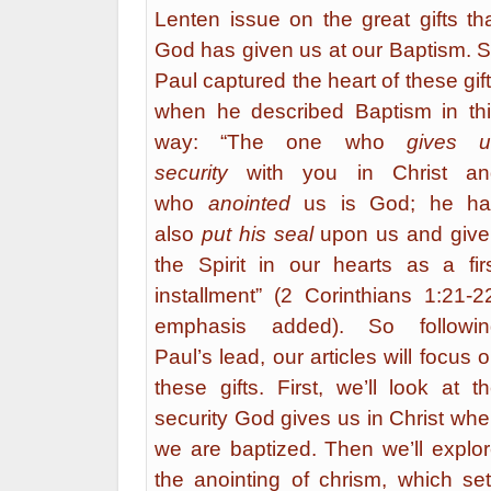
Lenten issue on the great gifts th
God has given us at our Baptism. S
Paul captured the heart of these gif
when he described Baptism in th
way: “The one who
gives u
security
with you in Christ an
who
anointed
us is God; he ha
also
put his seal
upon us and give
the Spirit in our hearts as a fir
installment” (2 Corinthians 1:21-2
emphasis added). So followin
Paul’s lead, our articles will focus 
these gifts. First, we’ll look at t
security God gives us in Christ wh
we are baptized. Then we’ll explo
the anointing of chrism, which se