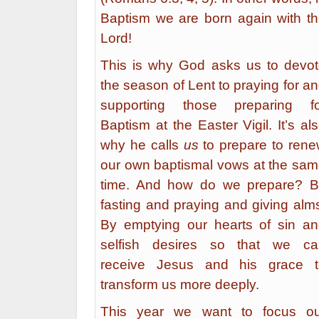
Baptism we are born again with t
Lord!
This is why God asks us to devo
the season of Lent to praying for a
supporting those preparing fo
Baptism at the Easter Vigil. It’s al
why he calls
us
to prepare to ren
our own baptismal vows at the sa
time. And how do we prepare? B
fasting and praying and giving alm
By emptying our hearts of sin a
selfish desires so that we ca
receive Jesus and his grace t
transform us more deeply.
This year we want to focus ou