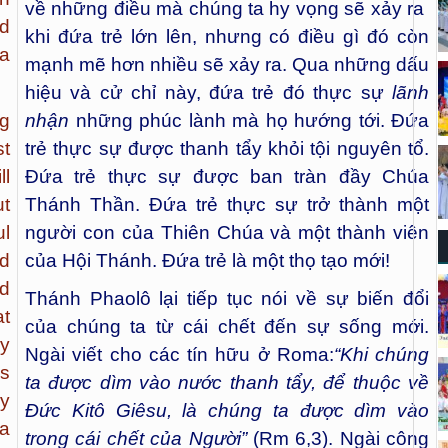
về những điều mà chúng ta hy vọng sẽ xảy ra
ed
khi đứa trẻ lớn lên, nhưng có điều gì đó còn
a
mạnh mẽ hơn nhiều sẽ xảy ra. Qua những dấu
hiệu và cử chỉ này, đứa trẻ đó thực sự
lãnh
g
nhận
những phúc lành mà họ hướng tới. Đứa
st
trẻ thực sự được thanh tẩy khỏi tội nguyên tổ.
l
Đứa trẻ thực sự được ban tràn đầy Chúa
ut
Thánh Thần. Đứa trẻ thực sự trở thành một
l
người con của Thiên Chúa và một thành viên
nd
của Hội Thánh. Đứa trẻ là một thọ tạo mới!
d
Thánh Phaolô lại tiếp tục nói về sự biến đổi
at
của chúng ta từ cái chết đến sự sống mới.
y
Ngài viết cho các tín hữu ở Roma:
“Khi chúng
is
ta được dìm vào nước thanh tẩy, để thuộc về
ly
Đức Kitô Giêsu, là chúng ta được dìm vào
a
trong cái chết của Người”
(Rm 6,3). Ngài công