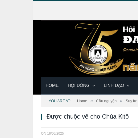
HOME
HỘI DÒNG
LINH ĐẠO
»
»
YOU ARE AT:
Home
Cầu nguyện
Suy tư
Được chuộc về cho Chúa Kitô
ON
18/03/2025