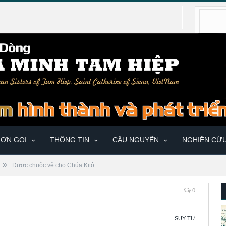
ƠN GỌI
THÔNG TIN
CẦU NGUYỆN
NGHIÊN CỨ
»
Được chuộc về cho Chúa Kitô
0
SUY TƯ