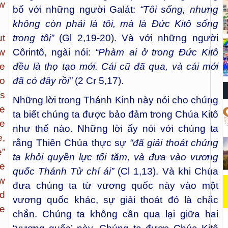
ew
bố với những người Galát:
“Tôi sống, nhưng
không còn phải là tôi, mà là Đức Kitô sống
ut
trong tôi”
(Gl 2,19-20). Và với những người
ew
Côrintô, ngài nói:
“Phàm ai ở trong Đức Kitô
he
đều là thọ tạo mới. Cái cũ đã qua, và cái mới
to
đã có đây rồi”
(2 Cr 5,17).
is
Những lời trong Thánh Kinh này nói cho chúng
e
ta biết chúng ta được bảo đảm trong Chúa Kitô
ve
như thế nào. Những lời ấy nói với chúng ta
e,
rằng Thiên Chúa thực sự
“đã giải thoát chúng
e”
ta khỏi quyền lực tối tăm, và đưa vào vương
he
quốc Thánh Tử chí ái”
(Cl 1,13). Và khi Chúa
ew
đưa chúng ta từ vương quốc này vào một
ed
vương quốc khác, sự giải thoát đó là chắc
e
chắn. Chúng ta không cần qua lại giữa hai