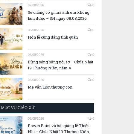
07/08/2026
0
Sẽ chẳng có gì mà anh em không
làm được – SN ngày 08.08.2026
06/08/2026
0
Hôn lễ cùng đấng tình quân
06/08/2026
0
Đừng sống bằng nỗi sợ – Chúa Nhật
19 Thường Niên, năm A
06/08/2026
0
Mẹ vẫn luôn thương con
MỤC VỤ GIÁO XỨ
06/08/2026
0
PowerPoint và bài giảng lễ Thiếu
Nhi – Chúa Nhật 19 Thường Niên,