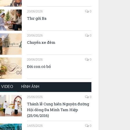
20/06/2026
0
Thư gởi Ba
20/06/2026
0
Chuyến xe đêm
20/06/2026
0
Đời con có bố
VIDEO
HÌNH ẢNH
25/06/2026
0
Thánh lễ Cung hiến Nguyện đường
Hội dòng Đa Minh Tam Hiệp
(25/06/2016)
14/05/2026
0