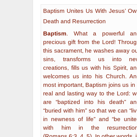
Baptism Unites Us With Jesus’ O
Death and Resurrection
Baptism
. What a powerful an
precious gift from the Lord! Throu
this sacrament, he washes away o
sins, transforms us into ne
creations, fills us with his Spirit, a
welcomes us into his Church. A
most important, Baptism joins us in
real and lasting way to the Lord: 
are “baptized into his death” a
“buried with him” so that we can “li
in newness of life” and “be unit
with him in the resurrection
(Romans 6:3, 4, 5). In other words, 