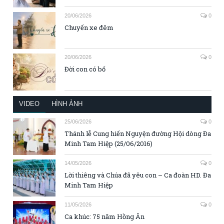
20/06/2026
0
Chuyến xe đêm
20/06/2026
0
Đời con có bố
VIDEO
HÌNH ẢNH
25/06/2026
0
Thánh lễ Cung hiến Nguyện đường Hội dòng Đa
Minh Tam Hiệp (25/06/2016)
14/05/2026
0
Lời thiêng và Chúa đã yêu con – Ca đoàn HD. Đa
Minh Tam Hiệp
11/05/2026
0
Ca khúc: 75 năm Hồng Ân