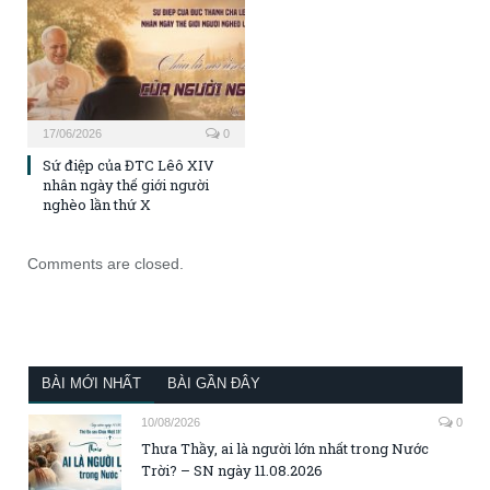
17/06/2026
0
Sứ điệp của ĐTC Lêô XIV
nhân ngày thế giới người
nghèo lần thứ X
Comments are closed.
BÀI MỚI NHẤT
BÀI GẦN ĐÂY
10/08/2026
0
Thưa Thầy, ai là người lớn nhất trong Nước
Trời? – SN ngày 11.08.2026