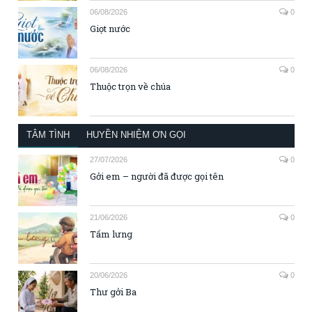
06/08/2026
0
Giọt nước
06/08/2026
0
Thuộc trọn về chúa
TÂM TÌNH
HUYỀN NHIỆM ƠN GỌI
27/07/2026
0
Gởi em – người đã được gọi tên
21/06/2026
0
Tấm lưng
20/06/2026
0
Thư gởi Ba