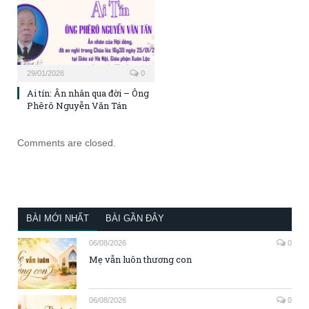
29/01/2026
0
Ai tín: Ân nhân qua đời – Ông
Phêrô Nguyễn Văn Tán
Comments are closed.
BÀI MỚI NHẤT
BÀI GẦN ĐÂY
06/08/2026
0
Mẹ vẫn luôn thương con
06/08/2026
0