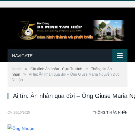
NAVIGATE
»
»
Home
Gia đình Ân nhân - Cựu Tu sinh
Thông tin Ân
»
nhân
Ai tín: Ân nhân qua đời – Ông Giuse Maria Nguyễn Đức
Nhuận
Ai tín: Ân nhân qua đời – Ông Giuse Maria
ON
28/10/2025
THÔNG TIN ÂN NHÂN