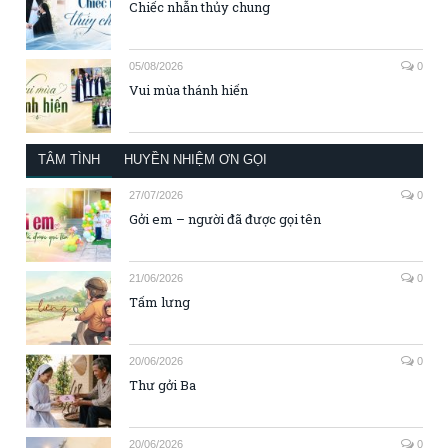
Chiếc nhẫn thủy chung
05/08/2026
0
Vui mùa thánh hiến
TÂM TÌNH
HUYỀN NHIỆM ƠN GỌI
27/07/2026
0
Gởi em – người đã được gọi tên
21/06/2026
0
Tấm lưng
20/06/2026
0
Thư gởi Ba
20/06/2026
0