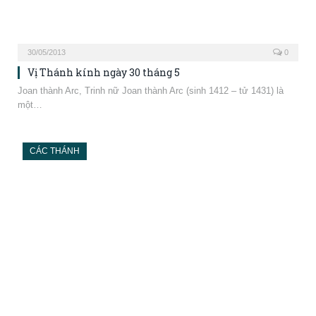
29/05/2013
0
Vị Thánh kính ngày 29 tháng 5
Maximinux Trier, Giám mục Maximinux Trier được Đức Jerome và
Athanasius xem là một trong…
CÁC THÁNH