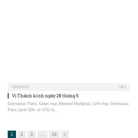
Vị Thánh kính ngày 28 tháng 5
Germanus Paris, Giám mục Bernard Montjoux, Linh mục Germanus
Paris (sinh 500- tử 576) là…
Next
1
2
3
…
13
BÀI MỚI NHẤT
BÀI GẦN ĐÂY
09/08/2026
0
Thánh Lễ mừng kính Thánh Tổ Phụ Đa Minh tại
nhà Mẹ
09/08/2026
0
Chầu Thánh Thể – Thứ Hai, ngày 10.08.2026
09/08/2026
0