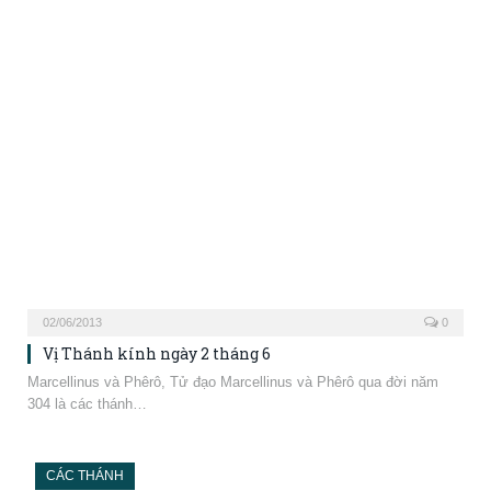
Vị Thánh kính ngày 2 tháng 6
Marcellinus và Phêrô, Tử đạo Marcellinus và Phêrô qua đời năm
304 là các thánh…
CÁC THÁNH
01/06/2013
0
Vị Thánh kính ngày 1 tháng 6
Justin (Giút-ti-nô), Tử đạo Justin (sinh năm 100 – tử năm 165)
không những chỉ…