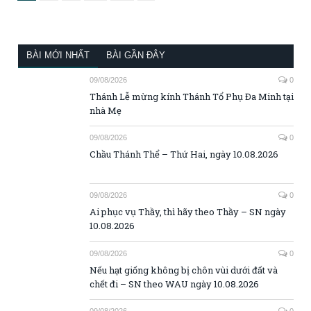
Ai phục vụ Thầy, thì hãy theo Thầy – SN ngày
10.08.2026
09/08/2026
0
Nếu hạt giống không bị chôn vùi dưới đất và
chết đi – SN theo WAU ngày 10.08.2026
09/08/2026
0
Nếu nó chết đi, nó sẽ sinh nhiều hoa trái – SN
ngày 10.08.2026
08/08/2026
0
Chầu Thánh Thể – Chúa Nhật 19 Thường Niên,
năm A
08/08/2026
0
Đức Giêsu là ma? – Chú Giải Tin Mừng Chúa
Nhật XIX Thường Niên A
08/08/2026
0
Chầu Thánh Thể – Chúa Nhật, ngày 09.08.2026