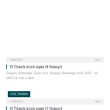
1697) là một vị lãnh…
CÁC THÁNH
17/06/2013
0
Vị Thánh kính ngày 17 tháng 6
Rainerius thành Pisa, Ẩn sĩ Rainerius (sinh 1117 – tử 1161) là vị
thánh Bổn…
CÁC THÁNH
16/06/2013
0
Vị Thánh kính ngày 16 tháng 6
Lutgardis, Tu sĩ Lutgardis (sinh 1182-tử 1246), còn gọi là Lutgard, là
một nữ tu…
CÁC THÁNH