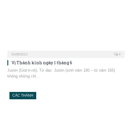
CÁC THÁNH
30/05/2013
0
Vị Thánh kính ngày 30 tháng 5
Joan thành Arc, Trinh nữ Joan thành Arc (sinh 1412 – tử 1431) là
một…
CÁC THÁNH