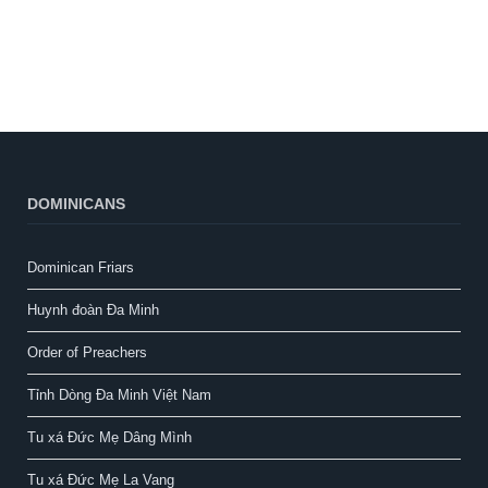
Order of Preachers
Tỉnh Dòng Đa Minh Việt Nam
Tu xá Đức Mẹ Dâng Mình
Tu xá Đức Mẹ La Vang
GIÁO HỘI
Giáo phận Xuân lộc
Hội đồng Giám mục Việt Nam
Tin tức Công Giáo
Tổng Giáo phận Hà Nội
Tổng Giáo phận Huế