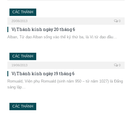
CÁC THÁNH
20/06/2013
0
Vị Thánh kính ngày 20 tháng 6
Alban, Tử đạo Alban sống vào thế kỷ thứ ba, là Vị tử đạo đầu…
CÁC THÁNH
19/06/2013
0
Vị Thánh kính ngày 19 tháng 6
Romuald, Viện phụ Romuald (sinh năm 950 – tử năm 1027) là Đấng
sáng lập…
CÁC THÁNH
18/06/2013
0
Vị Thánh kính ngày 18 tháng 6
Gregory Barbarigo, Giám mục Gregory Barbarigo (sinh 1625 – tử