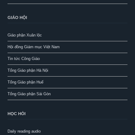
Tổng Giáo phận Sài Gòn
HỌC HỎI
Daily reading audio
Kinh Thánh 100 tuần
Trang Kinh Thánh
Trang Thánh nhạc
Trang Tin mừng
Vui học Tiếng Anh
HỘI DÒNG ĐA MINH TAM HIỆP
Địa chỉ:
134/4, khu phố 5, P.Tam Hiệp, Biên Hòa, Đồng Nai, Việt