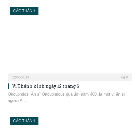
Onouphrios, Ẩn sĩ Onouphrious qua đời năm 400, là một vị ẩn sĩ
người Ai…
CÁC THÁNH
11/06/2013
0
Vị Thánh kính ngày 11 tháng 6
Barnabas, Tông đồ Barnabas sống vào thế kỷ thứ nhất, không phải
là một trong…
CÁC THÁNH