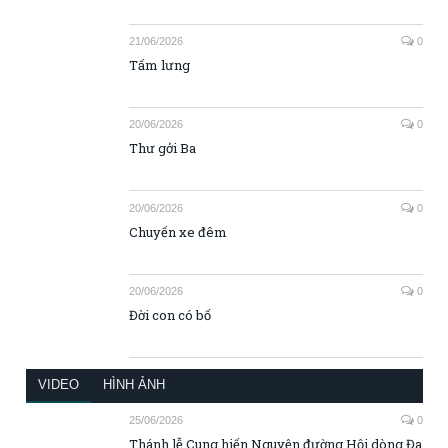
Đời con có bố
VIDEO
HÌNH ẢNH
25/06/2026
0
Thánh lễ Cung hiến Nguyện đường Hội dòng Đa
Minh Tam Hiệp (25/06/2016)
14/05/2026
0
Lời thiêng và Chúa đã yêu con – Ca đoàn HD. Đa
Minh Tam Hiệp
11/05/2026
0
Ca khúc: 75 năm Hồng Ân
06/05/2026
0
Video: Tiếng lòng bên mộ tiền nhân