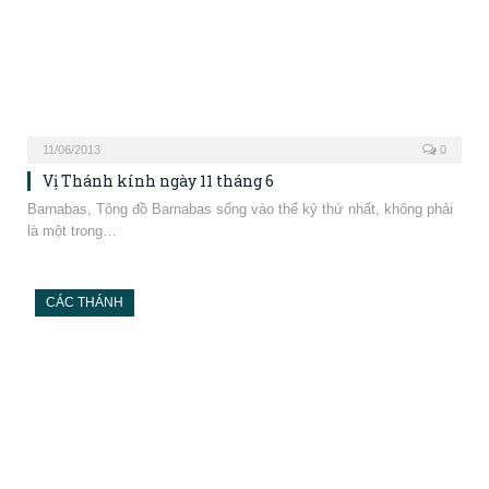
09/06/2013
0
Vị Thánh kính ngày 9 tháng 6
Ephrem, Phó tế, Tiến sĩ Giáo hội Columba thành Iona, Viện phụ
Ephrem (sinh 306-tử…
CÁC THÁNH