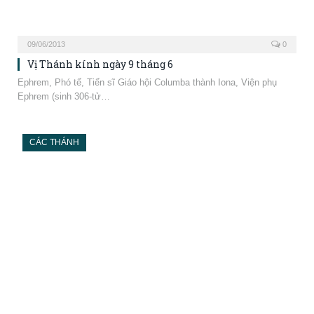
06/06/2013
0
Vị Thánh kính ngày 6 tháng 6
Norbert, Giám mục Norbert (sinh 1080-tử 1134) là Đấng Sáng lập
Dòng Premonstratensians và được…