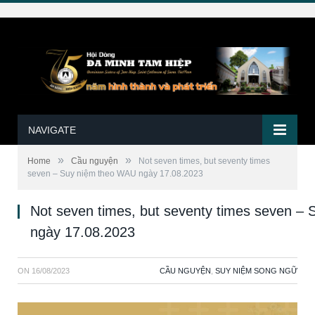
NAVIGATE
»
»
Home
Cầu nguyện
Not seven times, but seventy times
seven – Suy niệm theo WAU ngày 17.08.2023
Not seven times, but seventy times seven –
ngày 17.08.2023
ON
16/08/2023
CẦU NGUYỆN
,
SUY NIỆM SONG NGỮ