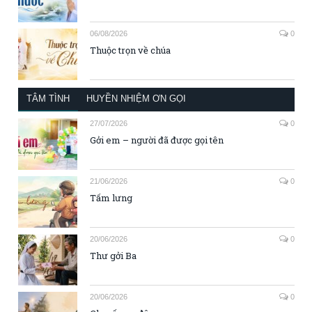
06/08/2026
0
Thuộc trọn về chúa
TÂM TÌNH
HUYỀN NHIỆM ƠN GỌI
27/07/2026
0
Gởi em – người đã được gọi tên
21/06/2026
0
Tấm lưng
20/06/2026
0
Thư gởi Ba
20/06/2026
0