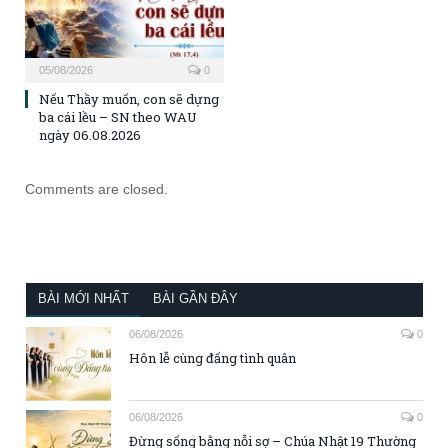
05/08/2026
0
Nếu Thầy muốn, con sẽ dựng
ba cái lều – SN theo WAU
ngày 06.08.2026
Comments are closed.
BÀI MỚI NHẤT
BÀI GẦN ĐÂY
06/08/2026
0
Hôn lễ cùng đấng tình quân
06/08/2026
0
Đừng sống bằng nỗi sợ – Chúa Nhật 19 Thường