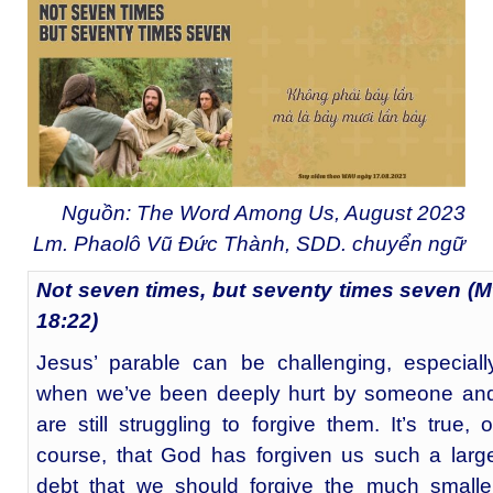
Nguồn: The Word Among Us, August 2023
Lm. Phaolô Vũ Đức Thành, SDD. chuyển ngữ
Not seven times, but seventy times seven (M
18:22)
Jesus’ parable can be challenging, especiall
when we’ve been deeply hurt by someone an
are still struggling to forgive them. It’s true, o
course, that God has forgiven us such a larg
debt that we should forgive the much smalle