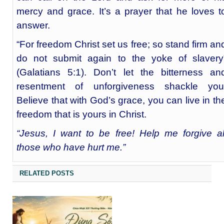
mercy and grace. It’s a prayer that he loves t
answer.
“For freedom Christ set us free; so stand firm an
do not submit again to the yoke of slavery
(Galatians 5:1). Don’t let the bitterness an
resentment of unforgiveness shackle you
Believe that with God’s grace, you can live in th
freedom that is yours in Christ.
“Jesus, I want to be free! Help me forgive al
those who have hurt me.”
RELATED POSTS