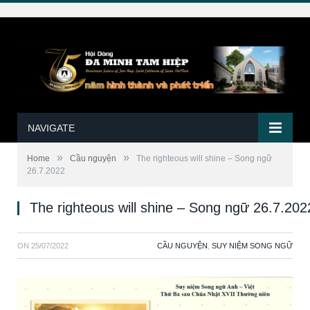
NAVIGATE
»
»
Home
Cầu nguyện
The righteous will shine – Song ngữ
26.7.2022
The righteous will shine – Song ngữ 26.7.202
ON
25/07/2022
CẦU NGUYỆN
,
SUY NIỆM SONG NGỮ