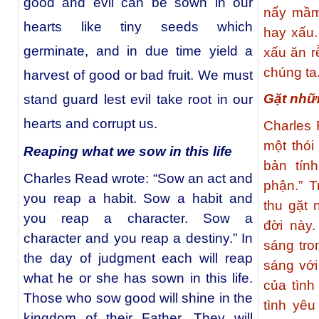
good and evil can be sown in our
nẩy mầm,
hearts like tiny seeds which
hay xấu.
germinate, and in due time yield a
xấu ăn r
chúng ta
harvest of good or bad fruit. We must
Gặt nhữn
stand guard lest evil take root in our
hearts and corrupt us.
Charles 
một thói
Reaping what we sow in this life
bản tín
Charles Read wrote: “Sow an act and
phận.” 
you reap a habit. Sow a habit and
thu gặt 
you reap a character. Sow a
đời này.
character and you reap a destiny.” In
sáng tr
the day of judgment each will reap
sáng với
what he or she has sown in this life.
của tìn
Those who sow good will shine in the
tình yê
kingdom of their Father. They will