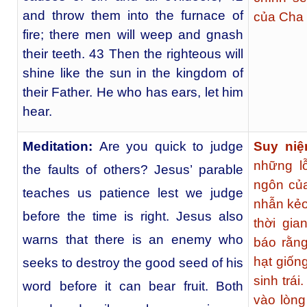
and throw them into the furnace of
của Cha h
fire; there men will weep and gnash
their teeth. 43 Then the righteous will
shine like the sun in the kingdom of
their Father. He who has ears, let him
hear.
Meditation:
Are you quick to judge
Suy niệ
những l
the faults of others? Jesus’ parable
ngôn của
teaches us patience lest we judge
nhẫn kẻo
before the time is right. Jesus also
thời gi
warns that there is an enemy who
báo rằng
hạt giống
seeks to destroy the good seed of his
sinh trái
word before it can bear fruit. Both
vào lòng