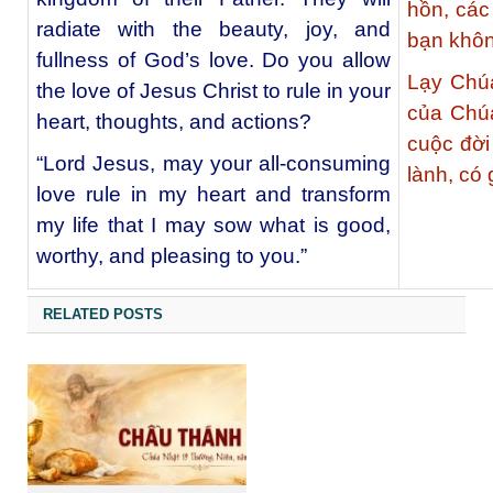
hồn, các
radiate with the beauty, joy, and
bạn khô
fullness of God’s love. Do you allow
Lạy Chúa
the love of Jesus Christ to rule in your
của Chúa
heart, thoughts, and actions?
cuộc đời
“Lord Jesus, may your all-consuming
lành, có 
love rule in my heart and transform
my life that I may sow what is good,
worthy, and pleasing to you.”
RELATED POSTS