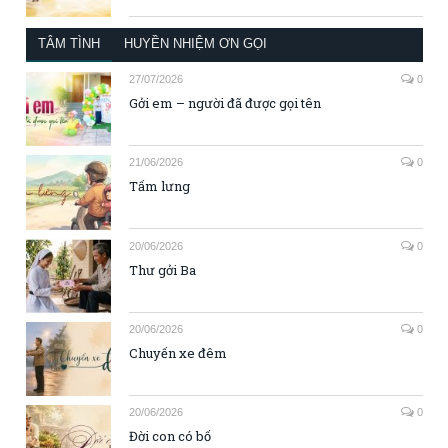
TÂM TÌNH
HUYỀN NHIỆM ƠN GỌI
27/07/2026
0
Gởi em – người đã được gọi tên
21/06/2026
0
Tấm lưng
20/06/2026
0
Thư gởi Ba
20/06/2026
0
Chuyến xe đêm
20/06/2026
0
Đời con có bố