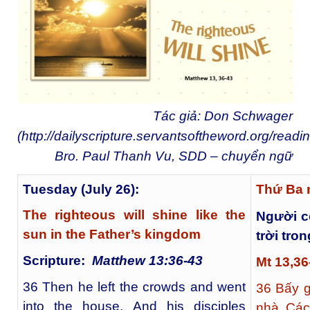
Tác giả: Don Schwager
(
http://dailyscripture.servantsoftheword.org/readi
Bro. Paul Thanh Vu, SDD
– chuyển ngữ
Tuesday (July 26):
Thứ Ba
The righteous will shine like the
Người c
sun in the Father’s kingdom
trời tro
Scripture:
Matthew 13:36-43
Mt 13,36
36 Then he left the crowds and went
36
Bấy g
into the house. And his disciples
nhà. Các