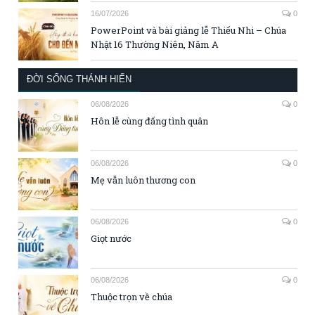
16/07/2026
0
PowerPoint và bài giảng lễ Thiếu Nhi – Chúa
Nhật 16 Thường Niên, Năm A
ĐỜI SỐNG THÁNH HIẾN
06/08/2026
0
Hôn lễ cùng đấng tình quân
06/08/2026
0
Mẹ vẫn luôn thương con
06/08/2026
0
Giọt nước
06/08/2026
0
Thuộc trọn về chúa