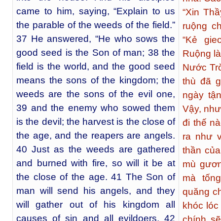
came to him, saying, “Explain to us
“Xin Thầ
the parable of the weeds of the field.”
ruộng c
37 He answered, “He who sows the
“Kẻ gie
good seed is the Son of man; 38 the
Ruộng là 
field is the world, and the good seed
Nước Trờ
means the sons of the kingdom; the
thù đã g
weeds are the sons of the evil one,
ngày tận
39 and the enemy who sowed them
Vậy, như 
is the devil; the harvest is the close of
đi thế n
the age, and the reapers are angels.
ra như v
40 Just as the weeds are gathered
thần của
and burned with fire, so will it be at
mù gươn
the close of the age. 41 The Son of
mà tống
man will send his angels, and they
quăng ch
will gather out of his kingdom all
khóc lóc
causes of sin and all evildoers, 42
chính sẽ