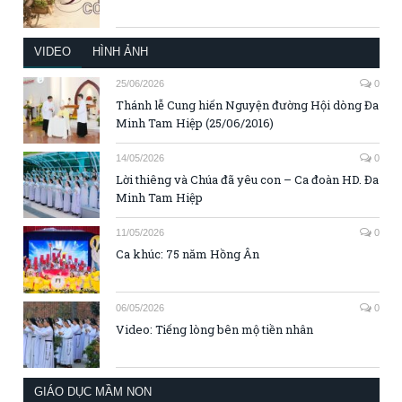
VIDEO
HÌNH ẢNH
25/06/2026
0
Thánh lễ Cung hiến Nguyện đường Hội dòng Đa
Minh Tam Hiệp (25/06/2016)
14/05/2026
0
Lời thiêng và Chúa đã yêu con – Ca đoàn HD. Đa
Minh Tam Hiệp
11/05/2026
0
Ca khúc: 75 năm Hồng Ân
06/05/2026
0
Video: Tiếng lòng bên mộ tiền nhân
GIÁO DỤC MẦM NON